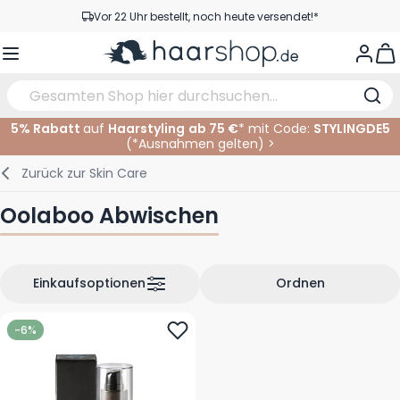
Zum Inhalt springen
Vor 22 Uhr bestellt, noch heute versendet!*
Versandkostenfrei ab 39 €
View
Kundenservice
5% Rabatt
auf
Haarstyling
ab 75 €
* mit Code:
STYLINGDE5
(*
Ausnahmen gelten
)
>
Haarpflege
Gesichtspflege
Augenbrauen
Nagelprodukte
Haarprodukte
Elektrisch
Im Salon
Zurück zur
Skin Care
Styling
Körperpflege
Augen
Nagel Zubehör
Rasierprodukte
Rasieren
Schneiden
Oolaboo Abwischen
Haarfarbe
Bräunungsprodukte
Lippen
Bartpflege
Schneidzubehör
Haarfarbe
Augenpflege
Zubehör
Dauernwelle
Einkaufsoptionen
Ordnen
Gesicht
-6%