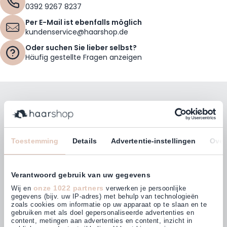
0392 9267 8237
Per E-Mail ist ebenfalls möglich
kundenservice@haarshop.de
Oder suchen Sie lieber selbst?
Häufig gestellte Fragen anzeigen
Bleiben Sie mit unserem Newsletter auf dem
Laufenden!
E-Mailadresse
Toestemming
Details
Advertentie-instellingen
Over
Abonnieren
Verantwoord gebruik van uw gegevens
onze 1022 partners
Wij en
verwerken je persoonlijke
gegevens (bijv. uw IP-adres) met behulp van technologieën
zoals cookies om informatie op uw apparaat op te slaan en te
gebruiken met als doel gepersonaliseerde advertenties en
Kunden bewerten uns mit
content, metingen aan advertenties en content, inzicht in