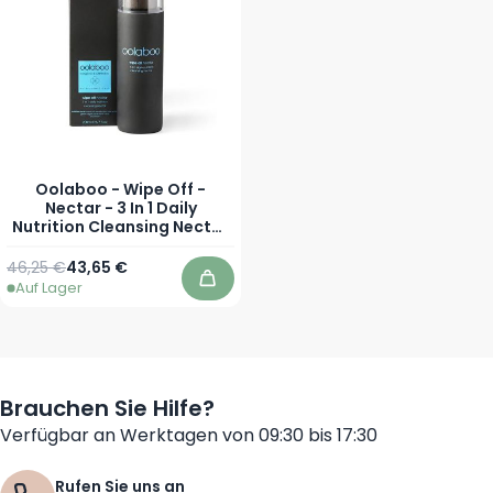
Oolaboo - Wipe Off -
Nectar - 3 In 1 Daily
Nutrition Cleansing Nectar
- 200 ml
Regulärer Preis
Sonderpreis
46,25 €
43,65 €
Auf Lager
In den Warenkorb
Brauchen Sie Hilfe?
Verfügbar an Werktagen von 09:30 bis 17:30
Rufen Sie uns an