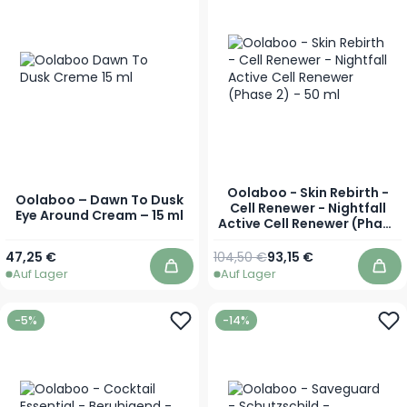
Oolaboo - Skin Rebirth -
Oolaboo – Dawn To Dusk
Cell Renewer - Nightfall
Eye Around Cream – 15 ml
Active Cell Renewer (Phase
2) - 50 ml
Regulärer Preis
Sonderpreis
47,25 €
104,50 €
93,15 €
Auf Lager
Auf Lager
In den Warenkorb
In 
-5%
-14%