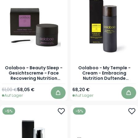
Oolaboo - Beauty Sleep -
Oolaboo - My Temple -
Gesichtscreme - Face
Cream - Embracing
Recovering Nutrition
Nutrition Duftende
Nachtcreme - 50 ml
Körpercreme - 200 ml
Regulärer Preis
Sonderpreis
61,00 €
58,05 €
68,20 €
Auf Lager
Auf Lager
In den Warenkorb
In 
-5%
-5%