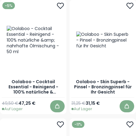
-5%
Oolaboo - Cocktail
Oolaboo - Skin Superb -
Essential - Reinigend -
Pinsel - Bronzingpinsel für
100% natürliche &
Ihr Gesicht
nahrhafte Ölmischung - 50
ml
Regulärer Preis
Sonderpreis
Regulärer Preis
Sonderpreis
49,50 €
47,25 €
31,25 €
31,15 €
Auf Lager
Auf Lager
In den Warenkorb
In 
-11%