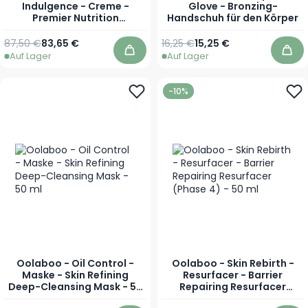
Indulgence - Creme -
Glove - Bronzing-
Premier Nutrition
Handschuh für den Körper
Verjüngende
Gesichtscreme - 50 ml
Regulärer Preis
Sonderpreis
Regulärer Preis
Sonderpreis
87,50 €
83,65 €
16,25 €
15,25 €
Auf Lager
Auf Lager
In den Warenkorb
In 
-10%
Oolaboo - Oil Control -
Oolaboo - Skin Rebirth -
Maske - Skin Refining
Resurfacer - Barrier
Deep-Cleansing Mask - 50
Repairing Resurfacer
ml
(Phase 4) - 50 ml