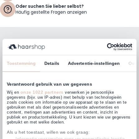
Oder suchen Sie lieber selbst?
Häufig gestellte Fragen anzeigen
Bleiben Sie mit unserem Newsletter auf dem
Laufenden!
E-Mailadresse
Toestemming
Details
Advertentie-instellingen
Over
Abonnieren
Verantwoord gebruik van uw gegevens
onze 1022 partners
Wij en
verwerken je persoonlijke
gegevens (bijv. uw IP-adres) met behulp van technologieën
zoals cookies om informatie op uw apparaat op te slaan en te
gebruiken met als doel gepersonaliseerde advertenties en
Kunden bewerten uns mit
content, metingen aan advertenties en content, inzicht in
4,63
(875)
publiek en productontwikkeling. U kunt kiezen wie uw gegevens
gebruikt en met welke doelen.
Als u het toestaat, willen we ook graag:
Informatie verzamelen over uw geografische locatie,