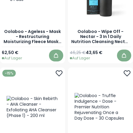
Oolaboo - Ageless - Mask
Oolaboo - Wipe Off -
- Restructuring
Nectar - 3 In 1 Daily
Moisturizing Fleece Mask -
Nutrition Cleansing Nectar
3 Pads
- 200 ml
Regulärer Preis
Sonderpreis
62,50 €
46,25 €
43,65 €
Auf Lager
Auf Lager
In den Warenkorb
In 
-15%