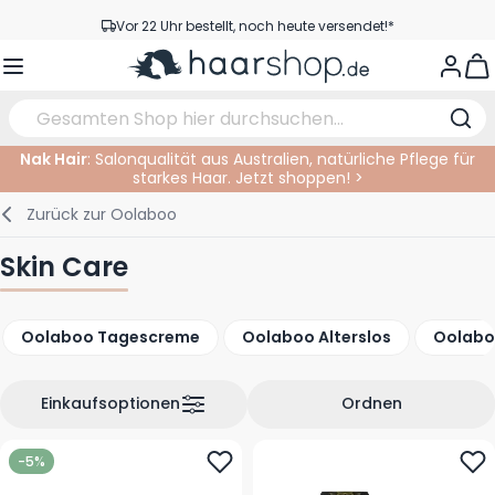
Zum Inhalt springen
Vor 22 Uhr bestellt, noch heute versendet!*
Versandkostenfrei ab 39 €
View
Kundenservice
Nak Hair
: Salonqualität aus Australien, natürliche Pflege für
starkes Haar. Jetzt shoppen! >
Haarpflege
Gesichtspflege
Augenbrauen
Nagelprodukte
Haarprodukte
Elektrisch
Im Salon
Zurück zur
Oolaboo
Styling
Körperpflege
Augen
Nagel Zubehör
Rasierprodukte
Rasieren
Schneiden
Skin Care
Haarfarbe
Bräunungsprodukte
Lippen
Bartpflege
Schneidzubehör
Haarfarbe
Oolaboo Tagescreme
Oolaboo Alterslos
Oolabo
Augenpflege
Zubehör
Dauernwelle
Gesicht
Einkaufsoptionen
Ordnen
-5%