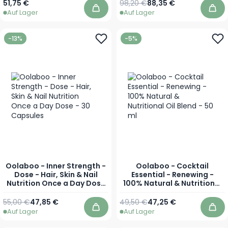
Regulärer Preis
Sonderpreis
51,75 €
98,20 €
88,35 €
Auf Lager
Auf Lager
In den Warenkorb
In 
-13%
-5%
Oolaboo - Inner Strength -
Oolaboo - Cocktail
Dose - Hair, Skin & Nail
Essential - Renewing -
Nutrition Once a Day Dose
100% Natural & Nutritional
- 30 Capsules
Oil Blend - 50 ml
Regulärer Preis
Sonderpreis
Regulärer Preis
Sonderpreis
55,00 €
47,85 €
49,50 €
47,25 €
Auf Lager
Auf Lager
In den Warenkorb
In 