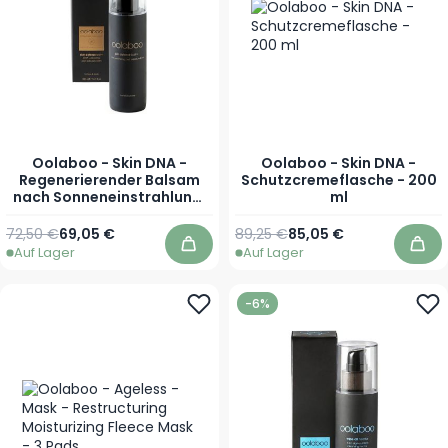
Oolaboo - Skin DNA -
Oolaboo - Skin DNA -
Regenerierender Balsam
Schutzcremeflasche - 200
nach Sonneneinstrahlung,
ml
Flasche - 200 ml
Regulärer Preis
Sonderpreis
Regulärer Preis
Sonderpreis
72,50 €
69,05 €
89,25 €
85,05 €
Auf Lager
Auf Lager
In den Warenkorb
In 
-6%