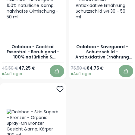
Oolaboo - Cocktail
Oolaboo - Saveguard -
Essential - Beruhigend -
Schutzschild -
100% natürliche &
Antioxidative Ernährung
nahrhafte Ölmischung - 50
Schutzschild SPF30 - 50 ml
ml
Regulärer Preis
Sonderpreis
Regulärer Preis
Sonderpreis
49,50 €
47,25 €
75,50 €
64,75 €
Auf Lager
Auf Lager
In den Warenkorb
In 