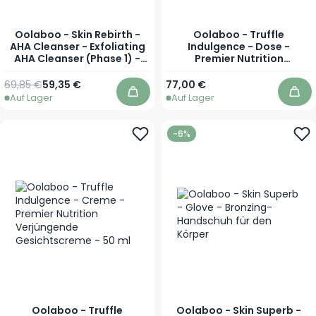
Oolaboo - Skin Rebirth -
Oolaboo - Truffle
AHA Cleanser - Exfoliating
Indulgence - Dose -
AHA Cleanser (Phase 1) -
Premier Nutrition
200 ml
Rejuvenating Once a Day
Dose - 30 Capsules
Regulärer Preis
Sonderpreis
69,85 €
59,35 €
77,00 €
Auf Lager
Auf Lager
In den Warenkorb
In 
-6%
Oolaboo - Truffle
Oolaboo - Skin Superb -