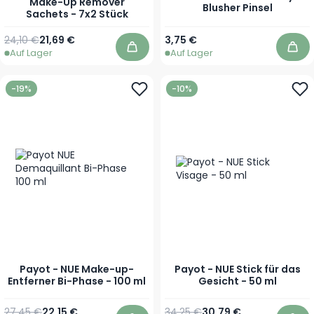
Make-Up Remover
Blusher Pinsel
Sachets - 7x2 Stück
Regulärer Preis
Sonderpreis
24,10 €
21,69 €
3,75 €
Auf Lager
Auf Lager
In den Warenkorb
In 
-19%
-10%
Payot - NUE Make-up-
Payot - NUE Stick für das
Entferner Bi-Phase - 100 ml
Gesicht - 50 ml
Regulärer Preis
Sonderpreis
Regulärer Preis
Sonderpreis
27,45 €
22,15 €
34,25 €
30,79 €