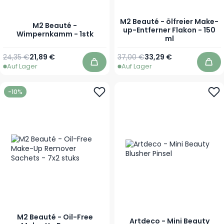
M2 Beauté - ölfreier Make-
M2 Beauté -
up-Entferner Flakon - 150
Wimpernkamm - 1stk
ml
Regulärer Preis
Sonderpreis
Regulärer Preis
Sonderpreis
24,35 €
21,89 €
37,00 €
33,29 €
Auf Lager
Auf Lager
In den Warenkorb
In 
-10%
M2 Beauté - Oil-Free
Artdeco - Mini Beauty