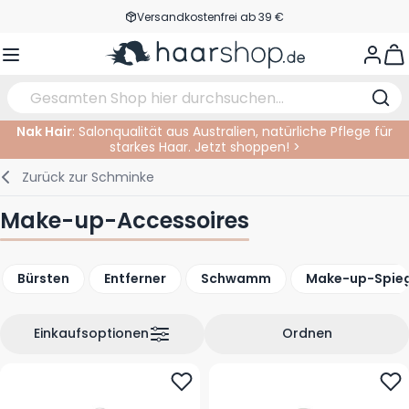
Zum Inhalt springen
Versandkostenfrei ab 39 €
Kundenservice
View
Nak Hair
: Salonqualität aus Australien, natürliche Pflege für
starkes Haar. Jetzt shoppen! >
Haarpflege
Gesichtspflege
Augenbrauen
Nagelprodukte
Haarprodukte
Elektrisch
Im Salon
Zurück zur
Schminke
Styling
Körperpflege
Augen
Nagel Zubehör
Rasierprodukte
Rasieren
Schneiden
Make-up-Accessoires
Haarfarbe
Bräunungsprodukte
Lippen
Bartpflege
Schneidzubehör
Haarfarbe
Bürsten
Entferner
Schwamm
Make-up-Spieg
Augenpflege
Zubehör
Dauernwelle
Gesicht
Einkaufsoptionen
Ordnen