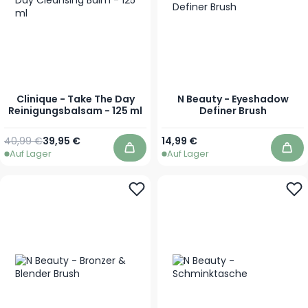
Clinique - Take The Day
N Beauty - Eyeshadow
Reinigungsbalsam - 125 ml
Definer Brush
Regulärer Preis
Sonderpreis
40,99 €
39,95 €
14,99 €
Auf Lager
Auf Lager
In den Warenkorb
In 