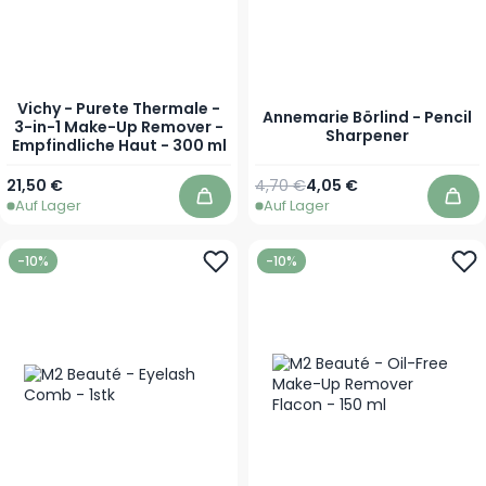
Vichy - Purete Thermale -
Annemarie Börlind - Pencil
3-in-1 Make-Up Remover -
Sharpener
Empfindliche Haut - 300 ml
Regulärer Preis
Sonderpreis
21,50 €
4,70 €
4,05 €
Auf Lager
Auf Lager
In den Warenkorb
In 
-10%
-10%