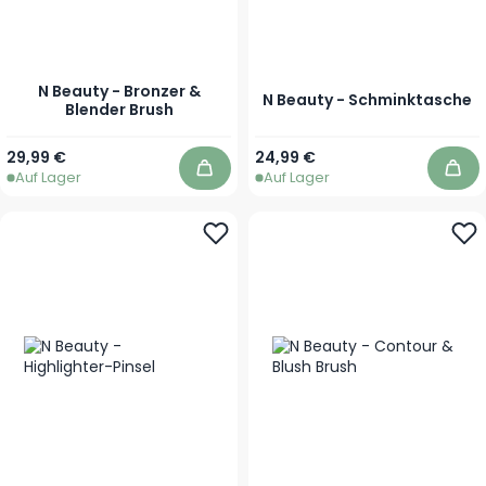
N Beauty - Bronzer &
N Beauty - Schminktasche
Blender Brush
29,99 €
24,99 €
Auf Lager
Auf Lager
In den Warenkorb
In 