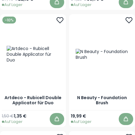
Auf Lager
Auf Lager
In den Warenkorb
In 
-10%
Artdeco - Rubicell Double
N Beauty - Foundation
Applicator für Duo
Brush
Regulärer Preis
Sonderpreis
1,50 €
1,35 €
19,99 €
Auf Lager
Auf Lager
In den Warenkorb
In 