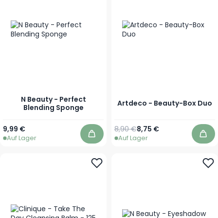
N Beauty - Perfect
Artdeco - Beauty-Box Duo
Blending Sponge
Regulärer Preis
Sonderpreis
9,99 €
8,90 €
8,75 €
Auf Lager
Auf Lager
In den Warenkorb
In 