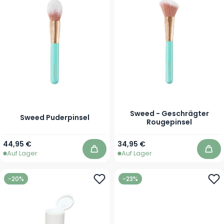
Sweed - Geschrägter
Sweed Puderpinsel
Rougepinsel
44,95 €
34,95 €
Auf Lager
Auf Lager
In den Warenkorb
In 
-20%
-23%