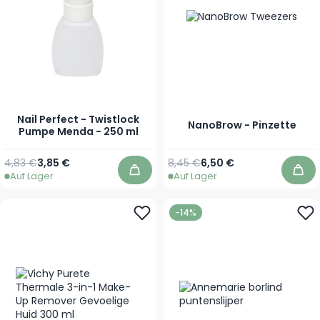
Nail Perfect - Twistlock
NanoBrow - Pinzette
Pumpe Menda - 250 ml
Regulärer Preis
Sonderpreis
Regulärer Preis
Sonderpreis
4,83 €
3,85 €
8,45 €
6,50 €
Auf Lager
Auf Lager
In den Warenkorb
In 
-14%