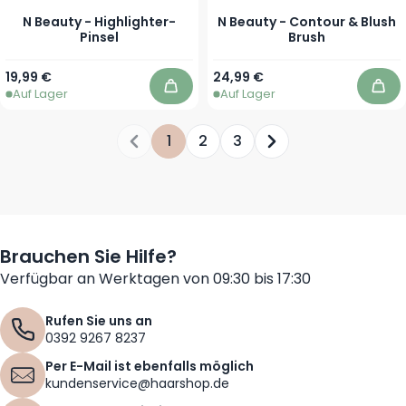
N Beauty - Highlighter-
N Beauty - Contour & Blush
Pinsel
Brush
19,99 €
24,99 €
Auf Lager
Auf Lager
In den Warenkorb
In 
1
2
3
Sie lesen gerade die Seite
Seite
Seite
Seite
Brauchen Sie Hilfe?
Verfügbar an Werktagen von 09:30 bis 17:30
Rufen Sie uns an
0392 9267 8237
Per E-Mail ist ebenfalls möglich
kundenservice@haarshop.de