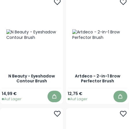
N Beauty - Eyeshadow
Artdeco - 2-in-1 Brow
Contour Brush
Perfector Brush
14,99 €
12,75 €
Auf Lager
Auf Lager
In den Warenkorb
In 