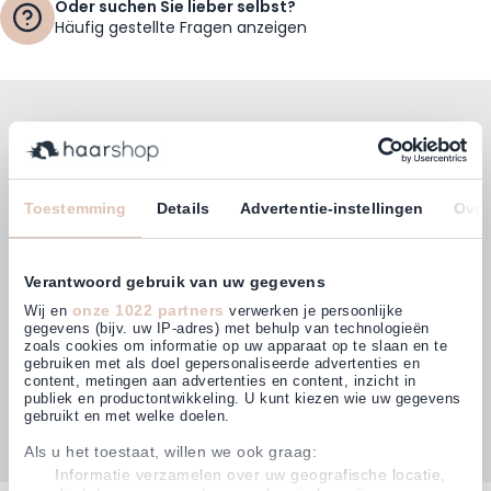
Oder suchen Sie lieber selbst?
Häufig gestellte Fragen anzeigen
Bleiben Sie mit unserem Newsletter auf dem
Laufenden!
E-Mailadresse
Toestemming
Details
Advertentie-instellingen
Over
Abonnieren
Verantwoord gebruik van uw gegevens
onze 1022 partners
Wij en
verwerken je persoonlijke
gegevens (bijv. uw IP-adres) met behulp van technologieën
zoals cookies om informatie op uw apparaat op te slaan en te
gebruiken met als doel gepersonaliseerde advertenties en
Kunden bewerten uns mit
content, metingen aan advertenties en content, inzicht in
4,63
(875)
publiek en productontwikkeling. U kunt kiezen wie uw gegevens
gebruikt en met welke doelen.
Als u het toestaat, willen we ook graag:
Informatie verzamelen over uw geografische locatie,