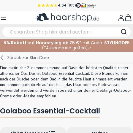
Zum Inhalt springen
4,64
(876)
Vor 22 Uhr bestellt, noch heute versendet!*
View
Versandkostenfrei ab 39 €
Kundenservice
5% Rabatt
auf
Haarstyling
ab 75 €
* mit Code:
STYLINGDE5
(*
Ausnahmen gelten
)
>
Haarpflege
Gesichtspflege
Augenbrauen
Nagelprodukte
Haarprodukte
Elektrisch
Im Salon
Zurück zur
Skin Care
Styling
Körperpflege
Augen
Nagel Zubehör
Rasierprodukte
Rasieren
Schneiden
Eine natürliche Zusammensetzung auf Basis der höchsten Qualität reiner
ätherischer Öle. Das ist Oolaboo Essential Cocktail. Diese Blends können
Haarfarbe
Bräunungsprodukte
Lippen
Bartpflege
Schneidzubehör
Haarfarbe
nach der Dusche oder dem Bad in die feuchte Haut einmassiert werden
und können auch direkt auf die Haut, das Haar oder ins Badewasser
verwendet werden und werden speziell unter deiner Lieblings-Oolaboo-
Augenpflege
Zubehör
Dauernwelle
Creme oder -Maske empfohlen.
Gesicht
Oolaboo Essential-Cocktail