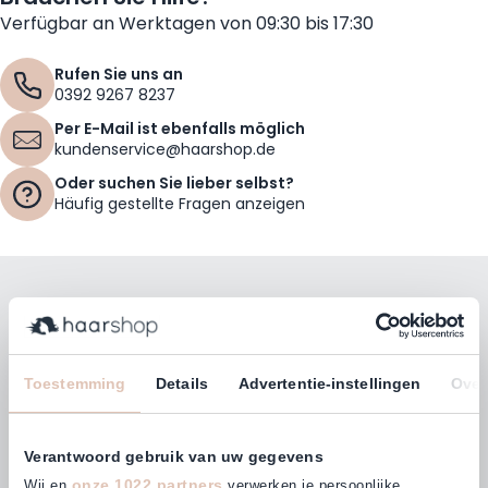
Verfügbar an Werktagen von 09:30 bis 17:30
Rufen Sie uns an
0392 9267 8237
Per E-Mail ist ebenfalls möglich
kundenservice@haarshop.de
Oder suchen Sie lieber selbst?
Häufig gestellte Fragen anzeigen
Bleiben Sie mit unserem Newsletter auf dem
Laufenden!
E-Mailadresse
Toestemming
Details
Advertentie-instellingen
Over
Abonnieren
Verantwoord gebruik van uw gegevens
onze 1022 partners
Wij en
verwerken je persoonlijke