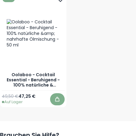
Oolaboo - Cocktail
Essential - Beruhigend -
100% natürliche &
nahrhafte Ölmischung - 50
ml
Regulärer Preis
Sonderpreis
49,50 €
47,25 €
Auf Lager
In den Warenkorb
Brauchen Sie Hilfe?