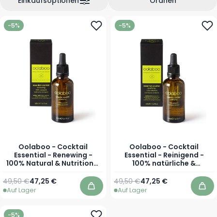
Einkaufsoptionen
Ordnen
-5%
-5%
Oolaboo - Cocktail
Oolaboo - Cocktail
Essential - Renewing -
Essential - Reinigend -
100% Natural & Nutritional
100% natürliche &
Oil Blend - 50 ml
nahrhafte Ölmischung - 50
ml
Regulärer Preis
Sonderpreis
Regulärer Preis
Sonderpreis
49,50 €
47,25 €
49,50 €
47,25 €
Auf Lager
Auf Lager
In den Warenkorb
In 
-5%