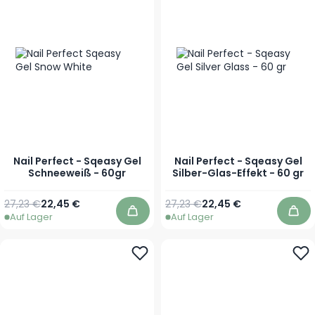
Nail Perfect - Sqeasy Gel
Nail Perfect - Sqeasy Gel
Schneeweiß - 60gr
Silber-Glas-Effekt - 60 gr
Regulärer Preis
Sonderpreis
Regulärer Preis
Sonderpreis
27,23 €
22,45 €
27,23 €
22,45 €
Auf Lager
Auf Lager
In den Warenkorb
In 