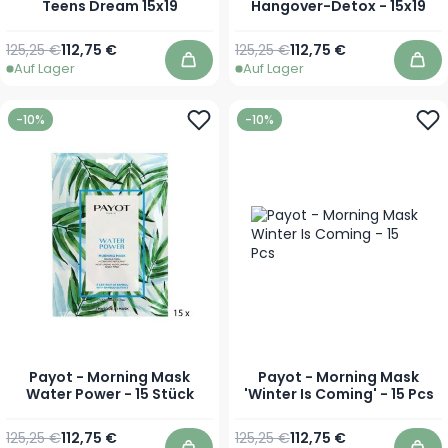
Teens Dream 15x19
Hangover-Detox - 15x19
Regulärer Preis
Sonderpreis
Regulärer Preis
Sonderpreis
125,25 €
112,75 €
125,25 €
112,75 €
Auf Lager
Auf Lager
In den Warenkorb
In 
-10%
-10%
Payot - Morning Mask
Payot - Morning Mask
Water Power - 15 Stück
'Winter Is Coming' - 15 Pcs
Regulärer Preis
Sonderpreis
Regulärer Preis
Sonderpreis
125,25 €
112,75 €
125,25 €
112,75 €