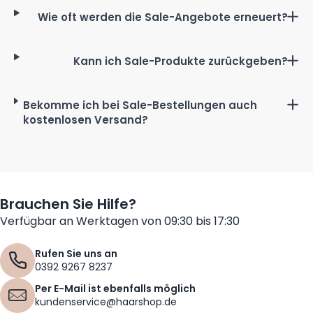
Wie oft werden die Sale-Angebote erneuert?
Unsere Sale-Angebote werden regelmäßig mit neuen
Produkten und Rabatten aktualisiert. Prüfen Sie daher häufig
Kann ich Sale-Produkte zurückgeben?
unsere Sale-Seite für auf die neuesten Deals.
Ja, auch für Sale-Produkte gelten unsere standardmäßigen
Rückgabebedingungen. Du kannst Produkte innerhalb der
Bekomme ich bei Sale-Bestellungen auch
festgelegten Frist gemäß diesen Bedingungen zurücksenden.
kostenlosen Versand?
Ja, bei Bestellungen ab 35 € erhältst du auch für Sale-
Produkte kostenlosen Versand. Kombiniere mehrere Artikel, um
von diesem Vorteil zu profitieren.
Brauchen Sie Hilfe?
Verfügbar an Werktagen von 09:30 bis 17:30
Rufen Sie uns an
0392 9267 8237
Per E-Mail ist ebenfalls möglich
kundenservice@haarshop.de