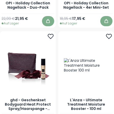
OPI - Holiday Collection
OPI - Holiday Collection
Nagellack - Duo-Pack
Nagellack - 4er Mini-Set
Regulärer Preis
Sonderpreis
Regulärer Preis
Sonderpreis
22,99 €
21,95 €
18,95 €
17,95 €
Auf Lager
Auf Lager
In den Warenkorb
In 
ghd - Geschenkset
L'Anza - Ultimate
Bodyguard Heat Protect
Treatment Moisture
Spray/Haarspange -
Booster - 100 ml
Cherry Chic Collection