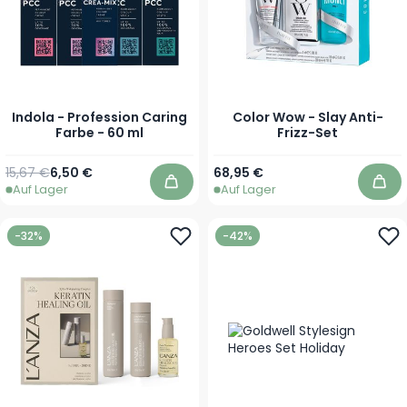
Indola - Profession Caring
Color Wow - Slay Anti-
Farbe - 60 ml
Frizz-Set
Regulärer Preis
Ab
15,67 €
6,50 €
68,95 €
Auf Lager
Auf Lager
In den Warenkorb
In 
-32%
-42%