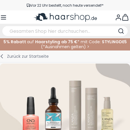
Zum Inhalt springen
Vor 22 Uhr bestellt, noch heute versendet!*
Versandkostenfrei ab 39 €
View
Kundenservice
5% Rabatt
auf
Haarstyling
ab 75 €
* mit Code:
STYLINGDE5
(*
Ausnahmen gelten
)
>
Haarpflege
Gesichtspflege
Augenbrauen
Nagelprodukte
Haarprodukte
Elektrisch
Im Salon
Zurück zur
Startseite
Styling
Körperpflege
Augen
Nagel Zubehör
Rasierprodukte
Rasieren
Schneiden
Haarfarbe
Bräunungsprodukte
Lippen
Bartpflege
Schneidzubehör
Haarfarbe
Augenpflege
Zubehör
Dauernwelle
Gesicht