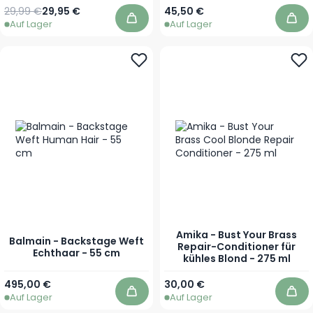
Regulärer Preis
Sonderpreis
29,99 €
29,95 €
45,50 €
Auf Lager
Auf Lager
In den Warenkorb
In 
Amika - Bust Your Brass
Balmain - Backstage Weft
Repair-Conditioner für
Echthaar - 55 cm
kühles Blond - 275 ml
Ab
495,00 €
30,00 €
Auf Lager
Auf Lager
In den Warenkorb
In 