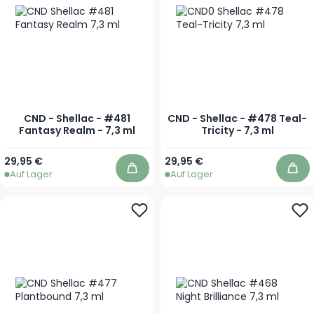
CND - Shellac - #481
CND - Shellac - #478 Teal-
Fantasy Realm - 7,3 ml
Tricity - 7,3 ml
29,95 €
29,95 €
Auf Lager
Auf Lager
In den Warenkorb
In 