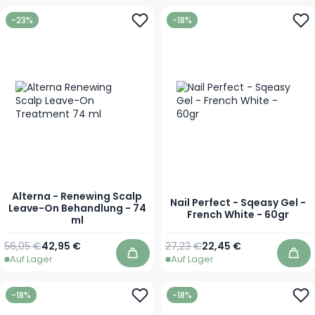
-23%
-18%
Alterna - Renewing Scalp
Nail Perfect - Sqeasy Gel -
Leave-On Behandlung - 74
French White - 60gr
ml
Regulärer Preis
Sonderpreis
Regulärer Preis
Sonderpreis
56,05 €
42,95 €
27,23 €
22,45 €
Auf Lager
Auf Lager
In den Warenkorb
In 
-18%
-18%