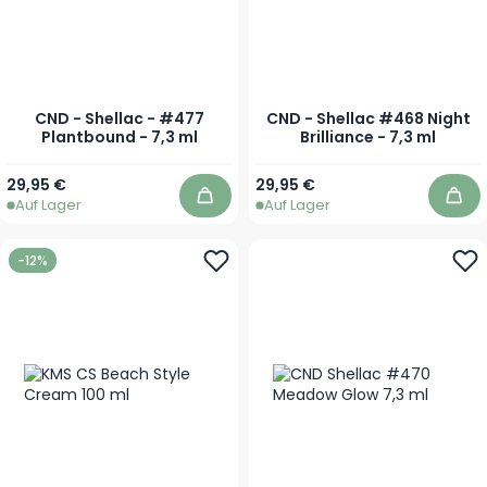
CND - Shellac - #477
CND - Shellac #468 Night
Plantbound - 7,3 ml
Brilliance - 7,3 ml
29,95 €
29,95 €
Auf Lager
Auf Lager
In den Warenkorb
In 
-12%