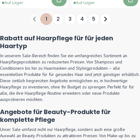
Auf Lager
Auf Lager
In den Warenkorb
In 
1
2
3
4
5
Sie lesen gerade die Seite
Seite
Seite
Seite
Seite
Seite
Rabatt auf Haarpflege für für jeden
Haartyp
In unserem Sale-Bereich finden Sie ein umfangreiches Sortiment an
Haarpflegeprodukten zu reduzierten Preisen. Von Shampoos und
Conditionern bis hin zu Haarmasken und Stylingprodukten – alle
essentiellen Produkte für für gesundes Haar sind jetzt günstiger erhältlich.
Diese zeitlich begrenzten Angebote ermöglichen es, in hochwertige
Haarpflege zu investieren, ohne Ihr Budget zu sprengen. Perfekt für für
alle, die ihre Haarpflege-Routine erweitern oder neue Produkte
ausprobieren möchten.
Angebote für Beauty-Produkte für
komplette Pflege
Unser Sale umfasst nicht nur Haarpflege, sondern auch eine große
Auswahl an Beauty-Produkten zu attraktiven Preisen. Von Make-up bis zu