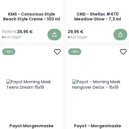
KMS - Conscious Style
CND - Shellac #470
Beach Style Creme - 100 ml
Meadow Glow - 7,3 ml
Regulärer Preis
Sonderpreis
30,50 €
26,95 €
29,95 €
Auf Lager
Auf Lager
In den Warenkorb
In 
-10%
-10%
Payot Morgenmaske
Payot - Morgenmaske