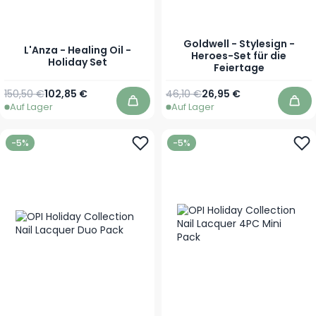
Goldwell - Stylesign -
L'Anza - Healing Oil -
Heroes-Set für die
Holiday Set
Feiertage
Regulärer Preis
Sonderpreis
Regulärer Preis
Sonderpreis
150,50 €
102,85 €
46,10 €
26,95 €
Auf Lager
Auf Lager
In den Warenkorb
In 
-5%
-5%