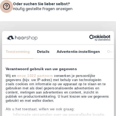
Oder suchen Sie lieber selbst?
Häufig gestellte Fragen anzeigen
Bleiben Sie mit unserem Newsletter auf dem
Laufenden!
E-Mailadresse
Toestemming
Details
Advertentie-instellingen
Over
Abonnieren
Verantwoord gebruik van uw gegevens
onze 1022 partners
Wij en
verwerken je persoonlijke
gegevens (bijv. uw IP-adres) met behulp van technologieën
zoals cookies om informatie op uw apparaat op te slaan en te
gebruiken met als doel gepersonaliseerde advertenties en
Kunden bewerten uns mit
content, metingen aan advertenties en content, inzicht in
4,64
(876)
publiek en productontwikkeling. U kunt kiezen wie uw gegevens
gebruikt en met welke doelen.
Als u het toestaat, willen we ook graag:
Informatie verzamelen over uw geografische locatie,