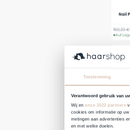
Nail 
Reguläre
160,33 €
Auf Lag
-10%
Toestemming
Verantwoord gebruik van u
Wij en
onze 1022 partners
v
cookies om informatie op uw 
metingen aan advertenties en
en met welke doelen.
Nai