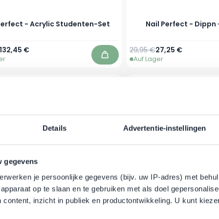
Perfect - Acrylic Studenten-Set
Nail Perfect - Dippn
r Preis
Sonderpreis
Regulärer Preis
Sonderpreis
132,45 €
29,95 €
27,25 €
er
Auf Lager
In den Warenkorb
-20%
Details
Advertentie-instellingen
w gegevens
erwerken je persoonlijke gegevens (bijv. uw IP-adres) met behul
apparaat op te slaan en te gebruiken met als doel gepersonalise
 content, inzicht in publiek en productontwikkeling. U kunt kiez
l Perfect - Acryl - Starter-Kit
Nail Perfect - Acrylflüs