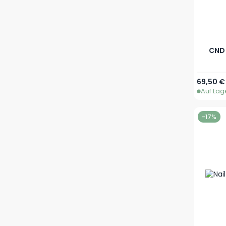
CND 
69,50 €
Auf Lag
-17%