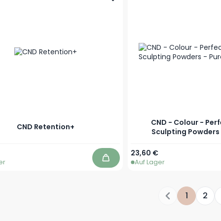
CND - Colour - Perf
CND Retention+
Sculpting Powders 
Ab
23,60 €
er
Auf Lager
In den Warenkorb
1
2
Sie lesen g
Seite
S