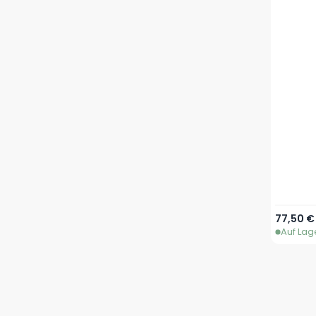
Ab
77,50 €
Auf Lag