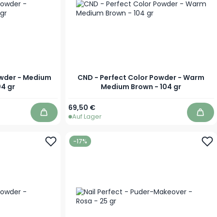
owder - Medium
CND - Perfect Color Powder - Warm
04 gr
Medium Brown - 104 gr
69,50 €
Auf Lager
In den Warenkorb
In d
-17%