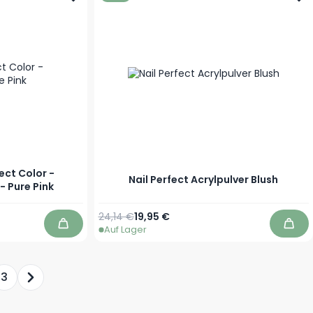
ect Color -
Nail Perfect Acrylpulver Blush
- Pure Pink
Regulärer Preis
Ab
24,14 €
19,95 €
Auf Lager
In den Warenkorb
In d
3
erade die Seite
eite
Seite