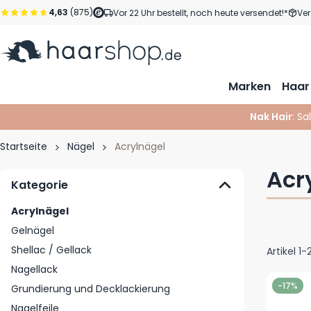
Zum Inhalt springen
4,63
(875)
Vor 22 Uhr bestellt, noch heute versendet!*
Ver
Marken
Haar
Nak Hair
: Sa
Startseite
Nägel
Acrylnägel
Acr
Kategorie
Acrylnägel
Gelnägel
Shellac / Gellack
Artikel
1
-
Nagellack
-17%
Grundierung und Decklackierung
Nagelfeile