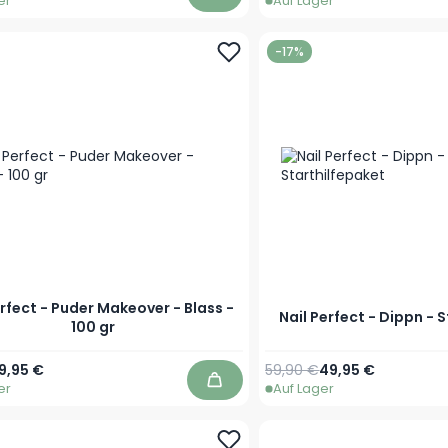
er
Auf Lager
In den Warenkorb
-17%
erfect - Puder Makeover - Blass -
Nail Perfect - Dippn - 
100 gr
r Preis
Sonderpreis
Regulärer Preis
Sonderpreis
19,95 €
59,90 €
49,95 €
er
Auf Lager
In den Warenkorb