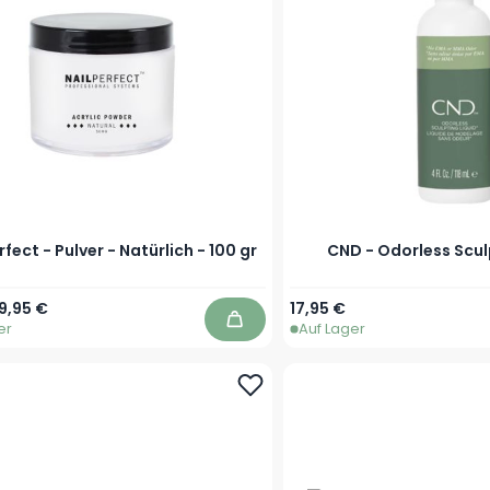
rfect - Pulver - Natürlich - 100 gr
CND - Odorless Scul
r Preis
Sonderpreis
Ab
19,95 €
17,95 €
er
Auf Lager
In den Warenkorb