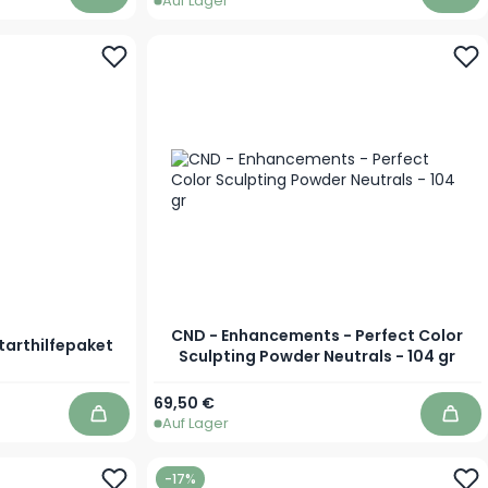
Auf Lager
In den Warenkorb
In d
CND - Enhancements - Perfect Color
Starthilfepaket
Sculpting Powder Neutrals - 104 gr
Ab
69,50 €
Auf Lager
In den Warenkorb
In d
-17%