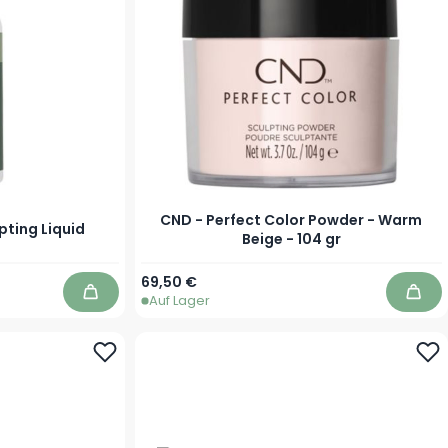
CND - Perfect Color Powder - Warm
pting Liquid
Beige - 104 gr
69,50 €
Auf Lager
In den Warenkorb
In d