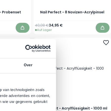
 - Probenset
Nail Perfect - 8 Novizen-Acrylpinsel
Regulärer Preis
Sonderpreis
40,08 €
34,95 €
Auf Lager
In den Warenkorb
In d
-27%
Over
p van technologieën zoals
erde advertenties en content,
en wie uw gegevens gebruikt
sigkeit - 100 ml
Nail Perfect - Acrylflüssigkeit - 1000 ml