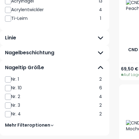
Acrylnagel
13
Acrylentwickler
4
Ti-Leim
1
Linie
CND 
Nagelbeschichtung
Nageltip Größe
69,50 €
Auf Lag
Nr. 1
2
Nr. 10
6
Nr. 2
4
Nr. 3
2
Nr. 4
2
Mehr Filteroptionen