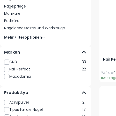
Nagelpflege
Maniküre
Pediküre
Nagelaccessoires und Werkzeuge
Mehr Filteroptionen
Marken
Nail Pe
CND
33
Nail Perfect
22
Reguläre
24,14 €
Macadamia
1
Auf Lag
Produkttyp
Acrylpulver
21
Tipps für die Nägel
17