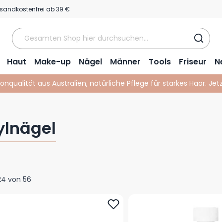
sandkostenfrei ab 39 €
Haut
Make-up
Nägel
Männer
Tools
Friseur
N
lonqualität aus Australien, natürliche Pflege für starkes Haar. Je
ylnägel
24
von
56