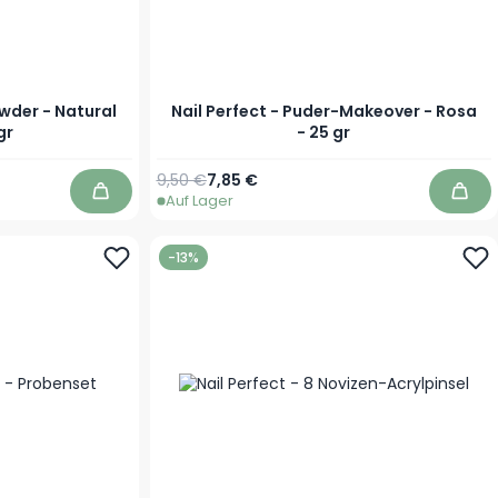
wder - Natural
Nail Perfect - Puder-Makeover - Rosa
gr
- 25 gr
Regulärer Preis
Sonderpreis
9,50 €
7,85 €
Auf Lager
In den Warenkorb
In d
-13%