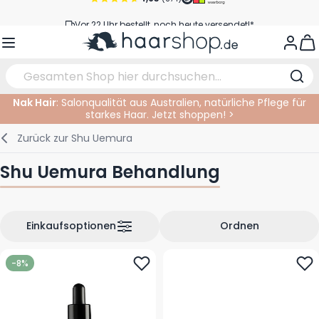
Zum Inhalt springen
Vor 22 Uhr bestellt, noch heute versendet!*
Versandkostenfrei ab 39 €
View
Kundenservice
Nak Hair
: Salonqualität aus Australien, natürliche Pflege für
starkes Haar. Jetzt shoppen! >
Haarpflege
Gesichtspflege
Augenbrauen
Nagelprodukte
Haarprodukte
Elektrisch
Im Salon
Zurück zur
Shu Uemura
Styling
Körperpflege
Augen
Nagel Zubehör
Rasierprodukte
Rasieren
Schneiden
Shu Uemura Behandlung
Haarfarbe
Bräunungsprodukte
Lippen
Bartpflege
Schneidzubehör
Haarfarbe
Augenpflege
Zubehör
Dauernwelle
Einkaufsoptionen
Ordnen
Gesicht
-8%