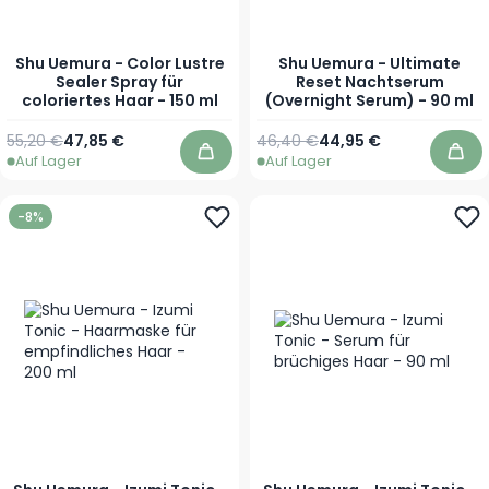
Shu Uemura - Color Lustre
Shu Uemura - Ultimate
Sealer Spray für
Reset Nachtserum
coloriertes Haar - 150 ml
(Overnight Serum) - 90 ml
Regulärer Preis
Sonderpreis
Regulärer Preis
Sonderpreis
55,20 €
47,85 €
46,40 €
44,95 €
Auf Lager
Auf Lager
In den Warenkorb
In 
-8%