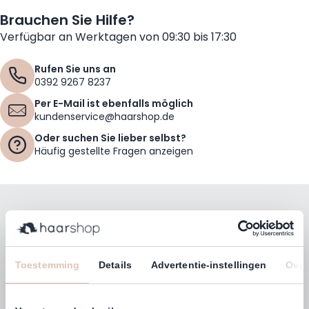
Brauchen Sie Hilfe?
Verfügbar an Werktagen von 09:30 bis 17:30
Rufen Sie uns an
0392 9267 8237
Per E-Mail ist ebenfalls möglich
kundenservice@haarshop.de
Oder suchen Sie lieber selbst?
Häufig gestellte Fragen anzeigen
Bleiben Sie mit unserem Newsletter auf dem
Laufenden!
E-Mailadresse
Toestemming
Details
Advertentie-instellingen
Over
Abonnieren