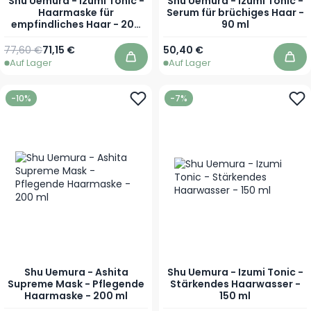
Shu Uemura - Izumi Tonic -
Shu Uemura - Izumi Tonic -
Haarmaske für
Serum für brüchiges Haar -
empfindliches Haar - 200
90 ml
ml
Regulärer Preis
Sonderpreis
77,60 €
71,15 €
50,40 €
Auf Lager
Auf Lager
In den Warenkorb
In 
-10%
-7%
Shu Uemura - Ashita
Shu Uemura - Izumi Tonic -
Supreme Mask - Pflegende
Stärkendes Haarwasser -
Haarmaske - 200 ml
150 ml