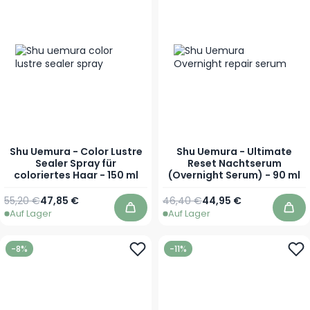
Shu Uemura - Color Lustre
Shu Uemura - Ultimate
Sealer Spray für
Reset Nachtserum
coloriertes Haar - 150 ml
(Overnight Serum) - 90 ml
Regulärer Preis
Sonderpreis
Regulärer Preis
Sonderpreis
55,20 €
47,85 €
46,40 €
44,95 €
Auf Lager
Auf Lager
In den Warenkorb
In 
-8%
-11%