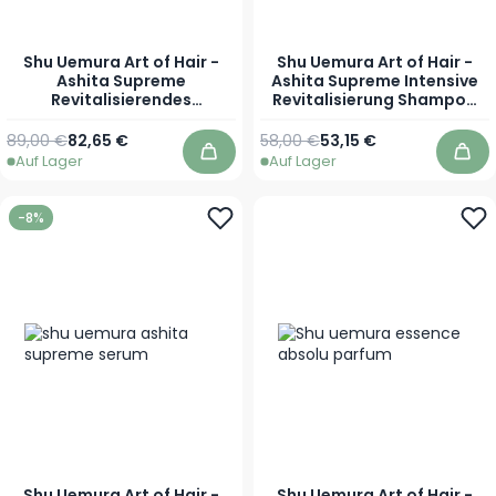
Shu Uemura Art of Hair -
Shu Uemura Art of Hair -
Ashita Supreme
Ashita Supreme Intensive
Revitalisierendes
Revitalisierung Shampoo
Treatment für
für revitalisiertes Haar -
revitalisiertes Haar - 250
300 ml
Regulärer Preis
Sonderpreis
Regulärer Preis
Sonderpreis
89,00 €
82,65 €
58,00 €
53,15 €
ml
Auf Lager
Auf Lager
In den Warenkorb
In 
-8%
Shu Uemura Art of Hair -
Shu Uemura Art of Hair -