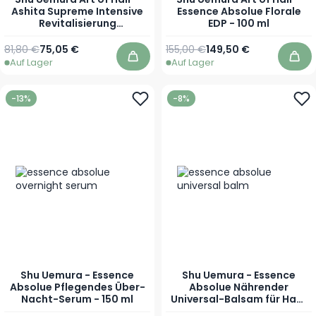
Ashita Supreme Intensive
Essence Absolue Florale
Revitalisierung
EDP - 100 ml
Längenserum für
revitalisiertes Haar - 90 ml
Regulärer Preis
Sonderpreis
Regulärer Preis
Sonderpreis
81,80 €
75,05 €
155,00 €
149,50 €
Auf Lager
Auf Lager
In den Warenkorb
In 
-13%
-8%
Shu Uemura - Essence
Shu Uemura - Essence
Absolue Pflegendes Über-
Absolue Nährender
Nacht-Serum - 150 ml
Universal-Balsam für Haar
& Haut - 150 ml