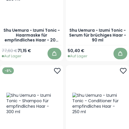
Shu Uemura - Izumi Tonic -
Shu Uemura - Izumi Tonic -
Haarmaske für
Serum für brüchiges Haar -
empfindliches Haar - 200
90 ml
ml
Regulärer Preis
Sonderpreis
77,60 €
71,15 €
50,40 €
Auf Lager
Auf Lager
In den Warenkorb
In 
-8%