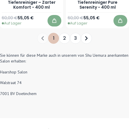
Tiefenreiniger – Zarter
Tiefenreiniger Pure
Komfort - 400 ml
Serenity - 400 ml
Regulärer Preis
Sonderpreis
Regulärer Preis
Sonderpreis
60,00 €
55,05 €
60,00 €
55,05 €
Auf Lager
Auf Lager
In den Warenkorb
In 
1
2
3
Sie lesen gerade die Seite
Seite
Seite
Seite
Sie können für diese Marke auch in unserem von Shu Uemura anerkannten
Salon erhalten:
Haarshop Salon
Walstraat 74
7001 BV Doetinchem