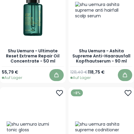
Shu Uemura - Ultimate
Shu Uemura - Ashita
Reset Extreme Repair Oil
Supreme Anti-Haarausfall
Concentrate - 50 ml
Kopfhautserum - 90 ml
Regulärer Preis
Sonderpreis
55,79 €
128,40 €
118,75 €
Auf Lager
Auf Lager
In den Warenkorb
In 
-8%