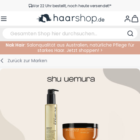
Zum Inhalt springen
Vor 22 Uhr bestellt, noch heute versendet!*
Versandkostenfrei ab 39 €
View
Kundenservice
Nak Hair
: Salonqualität aus Australien, natürliche Pflege für
starkes Haar. Jetzt shoppen! >
Haarpflege
Gesichtspflege
Augenbrauen
Nagelprodukte
Haarprodukte
Elektrisch
Im Salon
Zurück zur
Marken
Styling
Körperpflege
Augen
Nagel Zubehör
Rasierprodukte
Rasieren
Schneiden
Haarfarbe
Bräunungsprodukte
Lippen
Bartpflege
Schneidzubehör
Haarfarbe
Augenpflege
Zubehör
Dauernwelle
Gesicht