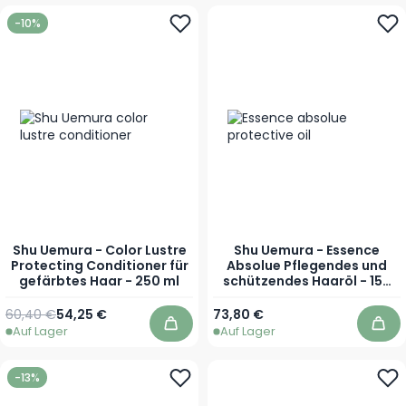
-10%
Shu Uemura - Color Lustre
Shu Uemura - Essence
Protecting Conditioner für
Absolue Pflegendes und
gefärbtes Haar - 250 ml
schützendes Haaröl - 150
ml
Regulärer Preis
Sonderpreis
60,40 €
54,25 €
73,80 €
Auf Lager
Auf Lager
In den Warenkorb
In 
-13%