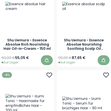
Shu Uemura - Essence
Shu Uemura - Essence
Absolue Rich Nourishing
Absolue Nourishing
Hair Oil-in-Cream - 150 ml
Soothing Scalp Oil
Concentrate - 50 ml
Regulärer Preis
Sonderpreis
Regulärer Preis
Sonderpreis
60,00 €
55,05 €
99,00 €
87,65 €
Auf Lager
Auf Lager
In den Warenkorb
In 
-8%