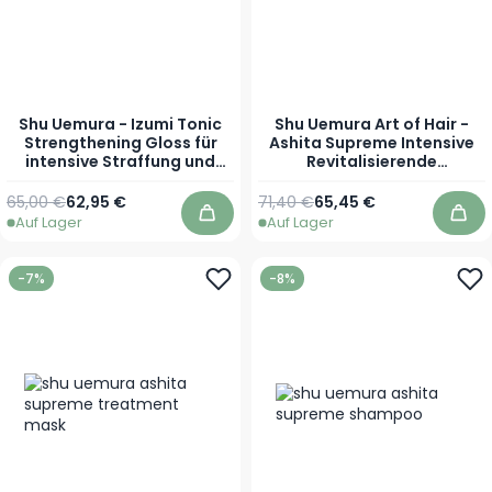
Shu Uemura - Izumi Tonic
Shu Uemura Art of Hair -
Strengthening Gloss für
Ashita Supreme Intensive
intensive Straffung und
Revitalisierende
spiegelnden Glanz - 200
Conditioner für
ml
revitalisiertes Haar - 250
Regulärer Preis
Sonderpreis
Regulärer Preis
Sonderpreis
65,00 €
62,95 €
71,40 €
65,45 €
ml
Auf Lager
Auf Lager
In den Warenkorb
In 
-7%
-8%