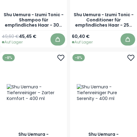
Shu Uemura - Izumi Tonic -
Shu Uemura - Izumi Tonic -
Shampoo für
Conditioner für
empfindliches Haar - 300
empfindliches Haar - 250
ml
ml
Regulärer Preis
Sonderpreis
49,60 €
45,45 €
60,40 €
Auf Lager
Auf Lager
In den Warenkorb
In 
-8%
-8%
Shu Uemura -
Shu Uemura -