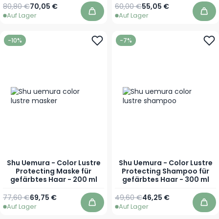
Regulärer Preis
Sonderpreis
Regulärer Preis
Sonderpreis
80,80 €
70,05 €
60,00 €
55,05 €
Auf Lager
Auf Lager
In den Warenkorb
In 
-10%
-7%
Shu Uemura - Color Lustre
Shu Uemura - Color Lustre
Protecting Maske für
Protecting Shampoo für
gefärbtes Haar - 200 ml
gefärbtes Haar - 300 ml
Regulärer Preis
Sonderpreis
Regulärer Preis
Sonderpreis
77,60 €
69,75 €
49,60 €
46,25 €
Auf Lager
Auf Lager
In den Warenkorb
In 