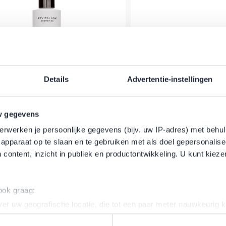
Details
Advertentie-instellingen
aLash - Verdickend - Shampoo -
RevitaLash - Volumen -
w gegevens
250 ml
250 ml
erwerken je persoonlijke gegevens (bijv. uw IP-adres) met behul
r Preis
Sonderpreis
32,95 €
39,95 €
apparaat op te slaan en te gebruiken met als doel gepersonalise
er
Auf Lager
In den Warenkorb
 content, inzicht in publiek en productontwikkeling. U kunt kiez
 ook graag:
er uw geografische locatie, die tot een paar meter nauwkeurig k
n door het actief te scannen op specifieke eigenschappen (fingerp