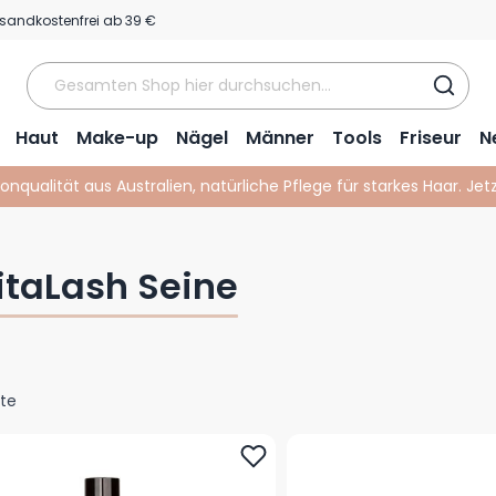
sandkostenfrei ab 39 €
Haut
Make-up
Nägel
Männer
Tools
Friseur
N
lonqualität aus Australien, natürliche Pflege für starkes Haar. Je
itaLash Seine
te