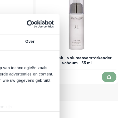
Over
 Conditioner -
RevitaLash - Volumenverstärkender
Schaum - 55 ml
p van technologieën zoals
158,50 €
erde advertenties en content,
Auf Lager
In den Warenkorb
In d
en wie uw gegevens gebruikt
an zijn
rinting)