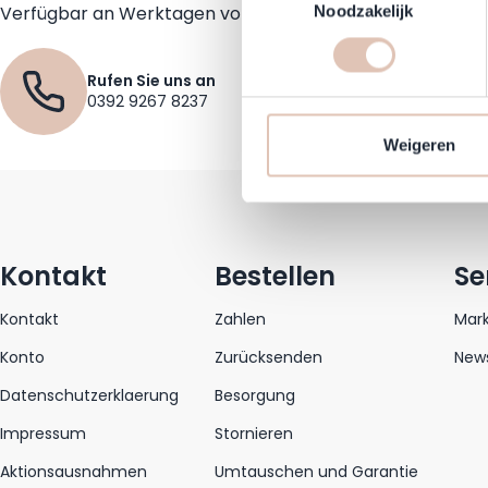
Lees meer over hoe uw perso
Verfügbar an Werktagen von 09:30 bis 17:30
Noodzakelijk
toestemming op elk moment wi
Rufen Sie uns an
Om Haarshop.nl voor jou nog 
0392 9267 8237
technieken). Met deze cookie
en mogelijk ook buiten, onze
Weigeren
communicatie en advertenties
social media.
Kontakt
Bestellen
Se
Kontakt
Zahlen
Mar
Konto
Zurücksenden
News
Datenschutzerklaerung
Besorgung
Impressum
Stornieren
Aktionsausnahmen
Umtauschen und Garantie