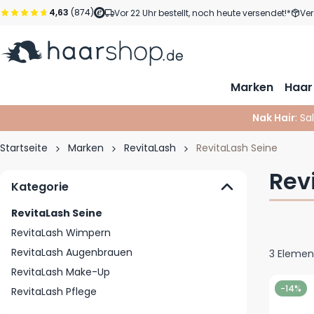
Zum Inhalt springen
4,63
(874)
Vor 22 Uhr bestellt, noch heute versendet!*
Ver
Marken
Haar
Nak Hair
: Sa
Startseite
Marken
RevitaLash
RevitaLash Seine
Rev
Kategorie
RevitaLash Seine
RevitaLash Wimpern
RevitaLash Augenbrauen
3
Elemen
RevitaLash Make-Up
-14%
RevitaLash Pflege