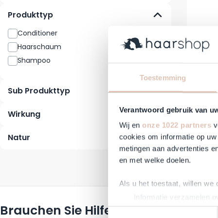
Produkttyp
Conditioner
1
Haarschaum
1
Shampoo
1
Toestemming
Sub Produkttyp
Revit
Verantwoord gebruik van u
Wirkung
Wij en
onze 1022 partners
v
Reguläre
Natur
38,50 €
cookies om informatie op uw 
Auf Lag
metingen aan advertenties en
en met welke doelen.
Als u het toestaat, willen we
Informatie verzamelen ov
Brauchen Sie Hilfe?
Uw apparaat identificere
Toestemmingsselectie