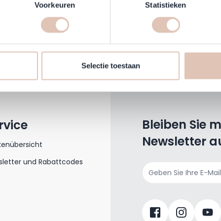
onlijke gegevens worden verwerkt en stel uw voorkeuren in he
Voorkeuren
Statistieken
jzigen of intrekken in de Cookieverklaring.
Per E-Mail ist ebenfalls möglich
makkelijker en persoonlijker te maken, gebruiken wij cookies (
kundenservice@haarshop.de
s kunnen wij en derde partijen informatie over jou verzamelen e
 website volgen. Met deze informatie passen wij en derde partije
Selectie toestaan
 aan op jouw interesses en profiel. Daarnaast kan je door deze 
Bleiben Sie 
rvice
Newsletter a
kenübersicht
letter und Rabattcodes
E-Mailadresse