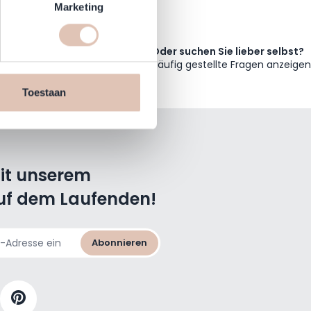
t
detailgedeelte
in. U kunt uw
Marketing
Oder suchen Sie lieber selbst?
en daarmee vergelijkbare
Häufig gestellte Fragen anzeigen
n jouw internetgedrag binnen,
n de website, onze
Toestaan
cookies informatie delen via
mit unserem
uf dem Laufenden!
Abonnieren