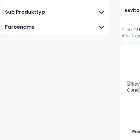
Revita
Sub Produkttyp
Farbename
Reguläre
S
21,50 €
1
Auf Lag
Rev