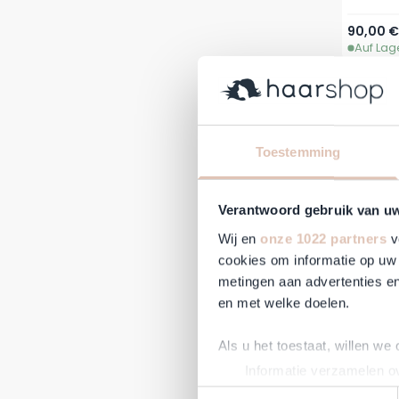
Ab
90,00 €
Auf Lag
Toestemming
Verantwoord gebruik van u
Wij en
onze 1022 partners
v
cookies om informatie op uw 
metingen aan advertenties en
en met welke doelen.
Revit
Aug
Als u het toestaat, willen we
Informatie verzamelen ov
92,50 €
Uw apparaat identificere
Auf Lag
Toestemmingsselectie