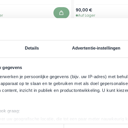
90,00 €
er
Auf Lager
In den Warenkorb
-13%
Details
Advertentie-instellingen
w gegevens
erwerken je persoonlijke gegevens (bijv. uw IP-adres) met behul
apparaat op te slaan en te gebruiken met als doel gepersonalise
 content, inzicht in publiek en productontwikkeling. U kunt kiez
aLash - RevitaBrow - Erweiterte
RevitaLash - Definin
enbrauen Conditioner - 3 ml
Schwarz
 ook graag:
er uw geografische locatie, die tot een paar meter nauwkeurig k
Regulärer Preis
Sonderpreis
29,95 €
25,95 €
n door het actief te scannen op specifieke eigenschappen (fingerp
er
Auf Lager
In den Warenkorb