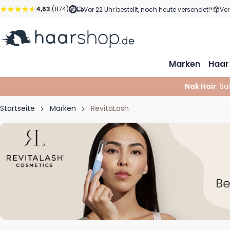
Zum Inhalt springen
4,63
(874)
Vor 22 Uhr bestellt, noch heute versendet!*
Ver
Marken
Haar
Nak Hair
: Sa
Startseite
Marken
RevitaLash