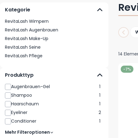
Rev
Kategorie
RevitaLash Wimpern
RevitaLash Augenbrauen
RevitaLash Make-Up
RevitaLash Seine
14
Eleme
RevitaLash Pflege
-7%
Produkttyp
Augenbrauen-Gel
1
Shampoo
1
Haarschaum
1
Eyeliner
2
Conditioner
1
Mehr Filteroptionen