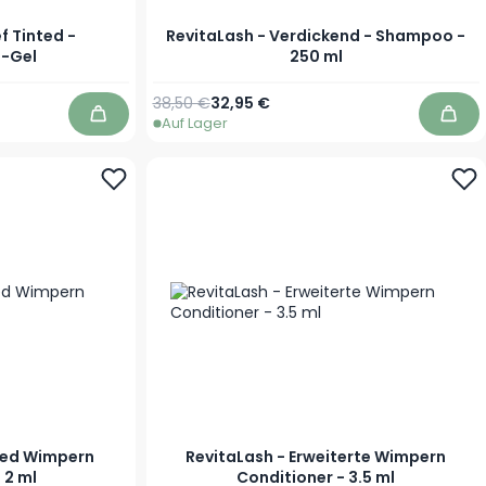
f Tinted -
RevitaLash - Verdickend - Shampoo -
-Gel
250 ml
Regulärer Preis
Sonderpreis
38,50 €
32,95 €
Auf Lager
In den Warenkorb
In d
ced Wimpern
RevitaLash - Erweiterte Wimpern
 2 ml
Conditioner - 3.5 ml