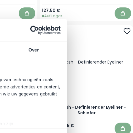
127,50 €
Auf Lager
In den Warenkorb
In d
-13%
Over
p van technologieën zoals
erde advertenties en content,
en wie uw gegevens gebruikt
g Eyeliner -
RevitaLash - Definierender Eyeliner -
Schiefer
an zijn
Regulärer Preis
Sonderpreis
29,95 €
25,95 €
rinting)
Auf Lager
In den Warenkorb
In d