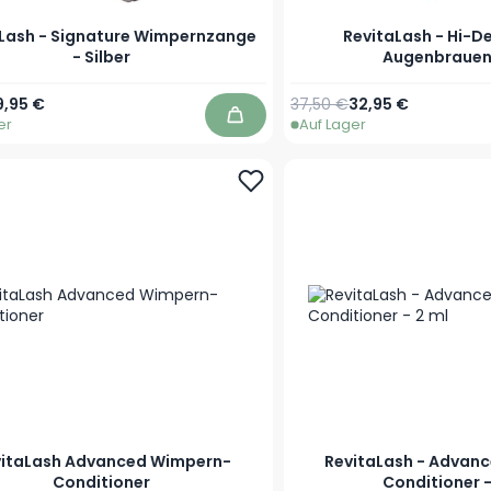
Lash - Signature Wimpernzange
RevitaLash - Hi-De
- Silber
Augenbrauen
r Preis
onderpreis
Regulärer Preis
Ab
9,95 €
37,50 €
32,95 €
er
Auf Lager
In den Warenkorb
itaLash Advanced Wimpern-
RevitaLash - Advan
Conditioner
Conditioner -