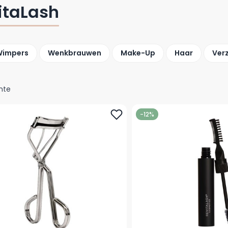
itaLash
Wimpers
Wenkbrauwen
Make-Up
Haar
Ver
nte
-12%