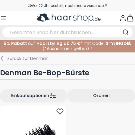
Zum Inhalt springen
Vor 22 Uhr bestellt, noch heute versendet!*
Versandkostenfrei ab 39 €
View
Kundenservice
5% Rabatt
auf
Haarstyling
ab 75 €
* mit Code:
STYLINGDE5
(*
Ausnahmen gelten
)
>
Haarpflege
Gesichtspflege
Augenbrauen
Nagelprodukte
Haarprodukte
Elektrisch
Im Salon
Zurück zur
Denman
Styling
Körperpflege
Augen
Nagel Zubehör
Rasierprodukte
Rasieren
Schneiden
Denman Be-Bop-Bürste
Haarfarbe
Bräunungsprodukte
Lippen
Bartpflege
Schneidzubehör
Haarfarbe
Augenpflege
Zubehör
Dauernwelle
Einkaufsoptionen
Ordnen
Gesicht