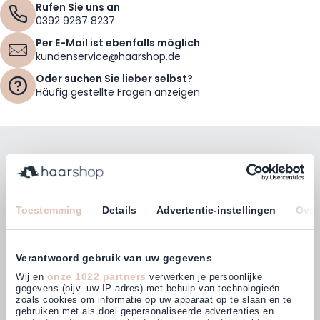
Rufen Sie uns an
0392 9267 8237
Per E-Mail ist ebenfalls möglich
kundenservice@haarshop.de
Oder suchen Sie lieber selbst?
Häufig gestellte Fragen anzeigen
Bleiben Sie mit unserem Newsletter auf dem
Laufenden!
E-Mailadresse
Toestemming
Details
Advertentie-instellingen
Over
Abonnieren
Verantwoord gebruik van uw gegevens
onze 1022 partners
Wij en
verwerken je persoonlijke
gegevens (bijv. uw IP-adres) met behulp van technologieën
zoals cookies om informatie op uw apparaat op te slaan en te
gebruiken met als doel gepersonaliseerde advertenties en