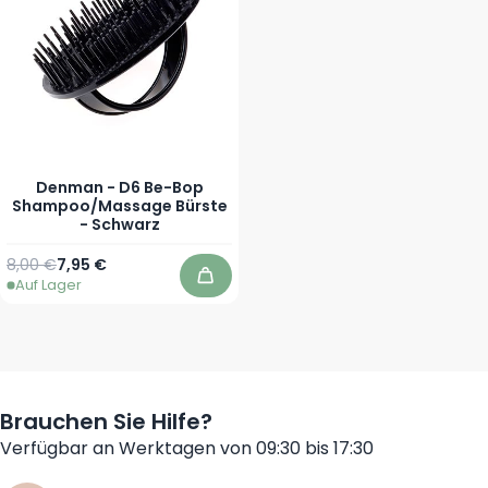
Denman - D6 Be-Bop
Shampoo/Massage Bürste
- Schwarz
Regulärer Preis
Sonderpreis
8,00 €
7,95 €
Auf Lager
In den Warenkorb
Brauchen Sie Hilfe?
Verfügbar an Werktagen von 09:30 bis 17:30