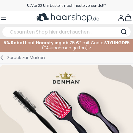
Zum Inhalt springen
Vor 22 Uhr bestellt, noch heute versendet!*
Versandkostenfrei ab 39 €
View
Kundenservice
5% Rabatt
auf
Haarstyling
ab 75 €
* mit Code:
STYLINGDE5
(*
Ausnahmen gelten
)
>
Haarpflege
Gesichtspflege
Augenbrauen
Nagelprodukte
Haarprodukte
Elektrisch
Im Salon
Zurück zur
Marken
Styling
Körperpflege
Augen
Nagel Zubehör
Rasierprodukte
Rasieren
Schneiden
Haarfarbe
Bräunungsprodukte
Lippen
Bartpflege
Schneidzubehör
Haarfarbe
Augenpflege
Zubehör
Dauernwelle
Gesicht