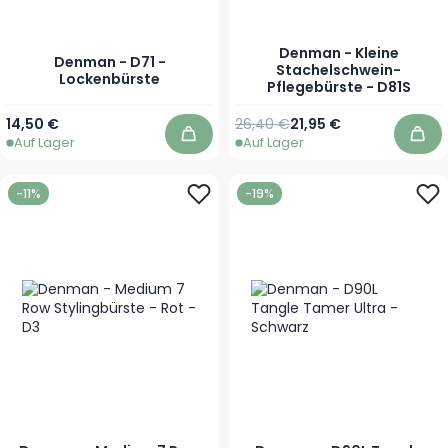
Denman - Kleine
Denman - D71 -
Stachelschwein-
Lockenbürste
Pflegebürste - D81S
Regulärer Preis
Sonderpreis
14,50 €
26,40 €
21,95 €
Auf Lager
Auf Lager
In den Warenkorb
In 
-11%
-19%