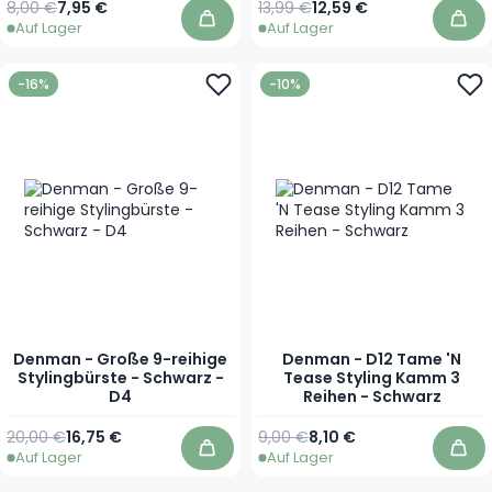
Regulärer Preis
Sonderpreis
Regulärer Preis
Sonderpreis
8,00 €
7,95 €
13,99 €
12,59 €
Auf Lager
Auf Lager
In den Warenkorb
In 
-16%
-10%
Denman - Große 9-reihige
Denman - D12 Tame 'N
Stylingbürste - Schwarz -
Tease Styling Kamm 3
D4
Reihen - Schwarz
Regulärer Preis
Sonderpreis
Regulärer Preis
Sonderpreis
20,00 €
16,75 €
9,00 €
8,10 €
Auf Lager
Auf Lager
In den Warenkorb
In 