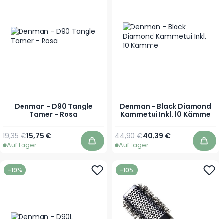
Denman - D90 Tangle
Denman - Black Diamond
Tamer - Rosa
Kammetui Inkl. 10 Kämme
Regulärer Preis
Sonderpreis
Regulärer Preis
Sonderpreis
19,35 €
15,75 €
44,90 €
40,39 €
Auf Lager
Auf Lager
In den Warenkorb
In 
-19%
-10%