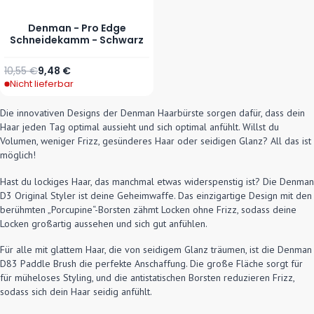
Denman - Pro Edge
Schneidekamm - Schwarz
Regulärer Preis
Sonderpreis
10,55 €
9,48 €
Nicht lieferbar
Die innovativen Designs der Denman Haarbürste sorgen dafür, dass dein
Haar jeden Tag optimal aussieht und sich optimal anfühlt. Willst du
Volumen, weniger Frizz, gesünderes Haar oder seidigen Glanz? All das ist
möglich!
Hast du lockiges Haar, das manchmal etwas widerspenstig ist? Die Denman
D3 Original Styler ist deine Geheimwaffe. Das einzigartige Design mit den
berühmten „Porcupine“-Borsten zähmt Locken ohne Frizz, sodass deine
Locken großartig aussehen und sich gut anfühlen.
Für alle mit glattem Haar, die von seidigem Glanz träumen, ist die Denman
D83 Paddle Brush die perfekte Anschaffung. Die große Fläche sorgt für
für müheloses Styling, und die antistatischen Borsten reduzieren Frizz,
sodass sich dein Haar seidig anfühlt.