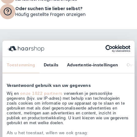
Oder suchen Sie lieber selbst?
Häufig gestellte Fragen anzeigen
Bleiben Sie mit unserem Newsletter auf dem
Laufenden!
E-Mailadresse
Toestemming
Details
Advertentie-instellingen
Over
Abonnieren
Verantwoord gebruik van uw gegevens
onze 1022 partners
Wij en
verwerken je persoonlijke
gegevens (bijv. uw IP-adres) met behulp van technologieën
zoals cookies om informatie op uw apparaat op te slaan en te
gebruiken met als doel gepersonaliseerde advertenties en
Kunden bewerten uns mit
content, metingen aan advertenties en content, inzicht in
4,63
(875)
publiek en productontwikkeling. U kunt kiezen wie uw gegevens
gebruikt en met welke doelen.
Als u het toestaat, willen we ook graag: