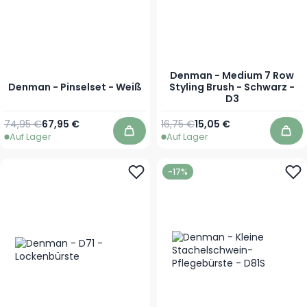
Denman - Medium 7 Row
Denman - Pinselset - Weiß
Styling Brush - Schwarz -
D3
Regulärer Preis
Sonderpreis
Regulärer Preis
Sonderpreis
74,95 €
67,95 €
16,75 €
15,05 €
Auf Lager
Auf Lager
In den Warenkorb
In 
-17%