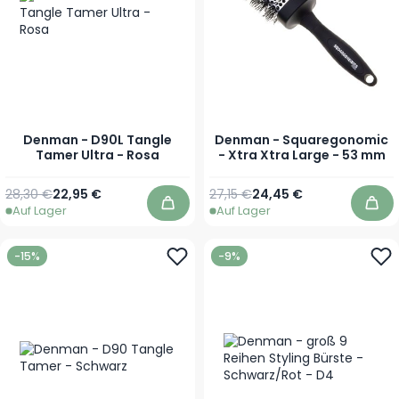
Denman - D90L Tangle
Denman - Squaregonomic
Tamer Ultra - Rosa
- Xtra Xtra Large - 53 mm
Regulärer Preis
Sonderpreis
Regulärer Preis
Sonderpreis
28,30 €
22,95 €
27,15 €
24,45 €
Auf Lager
Auf Lager
In den Warenkorb
In 
-15%
-9%