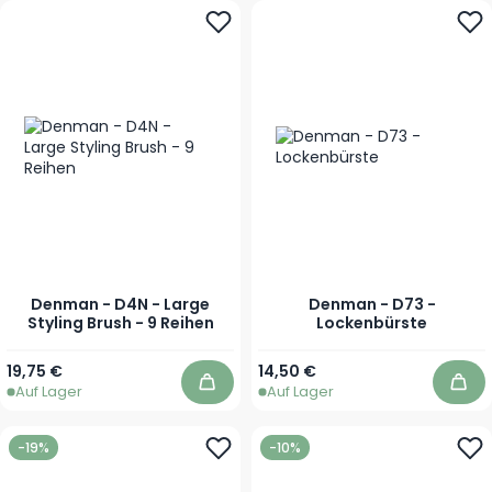
Denman - D4N - Large
Denman - D73 -
Styling Brush - 9 Reihen
Lockenbürste
19,75 €
14,50 €
Auf Lager
Auf Lager
In den Warenkorb
In 
-19%
-10%