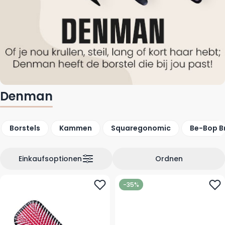
Denman
Borstels
Kammen
Squaregonomic
Be-Bop B
Einkaufsoptionen
Ordnen
-35%