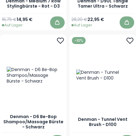
Denman - Medium 7 Row
Denman - D90L Tangle
Stylingbürste - Rot - D3
Tamer Ultra - Schwarz
Regulärer Preis
Sonderpreis
Regulärer Preis
Sonderpreis
16,75 €
14,95 €
28,30 €
22,95 €
Auf Lager
Auf Lager
In den Warenkorb
In 
-10%
Denman - D6 Be-Bop
Denman - Tunnel Vent
Shampoo/Massage Bürste
Brush - D100
- Schwarz