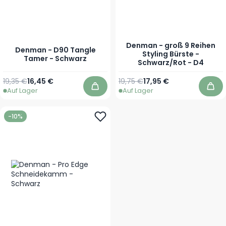
Denman - groß 9 Reihen
Denman - D90 Tangle
Styling Bürste -
Tamer - Schwarz
Schwarz/Rot - D4
Regulärer Preis
Sonderpreis
Regulärer Preis
Sonderpreis
19,35 €
16,45 €
19,75 €
17,95 €
Auf Lager
Auf Lager
In den Warenkorb
In 
-10%