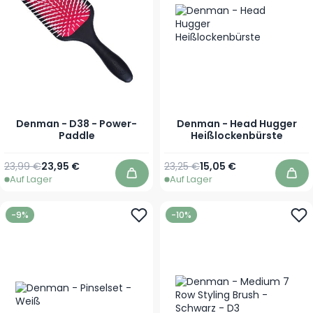
Denman - D38 - Power-
Denman - Head Hugger
Paddle
Heißlockenbürste
Regulärer Preis
Sonderpreis
Regulärer Preis
Ab
23,99 €
23,95 €
23,25 €
15,05 €
Auf Lager
Auf Lager
In den Warenkorb
In 
-9%
-10%