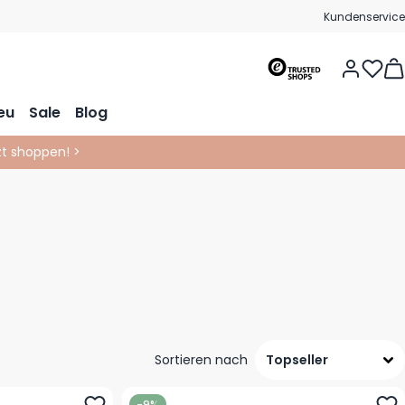
Kundenservice
Vie
eu
Sale
Blog
tzt shoppen! >
Sortieren nach
-9%