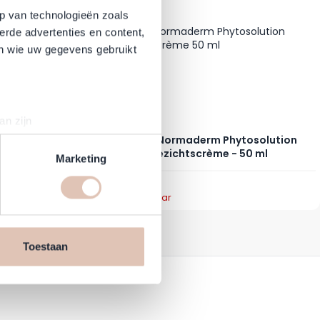
p van technologieën zoals
erde advertenties en content,
en wie uw gegevens gebruikt
an zijn
rinting)
hytosolution
Vichy - Normaderm Phytosolution
 Gel - 400 ml
Gezichtscrème - 50 ml
t
detailgedeelte
in. U kunt uw
Marketing
21,50 €
Nicht lieferbar
en daarmee vergelijkbare
n jouw internetgedrag binnen,
n de website, onze
Toestaan
cookies informatie delen via