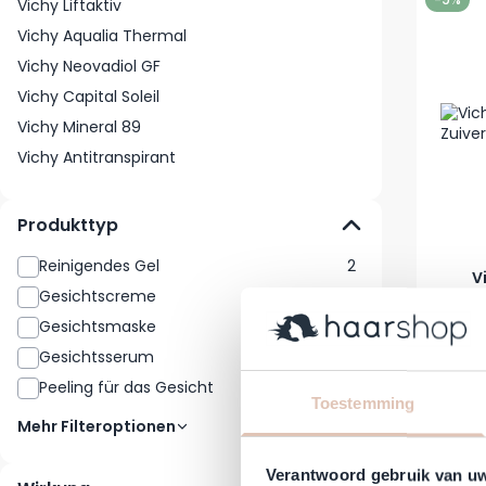
Vichy Liftaktiv
Vichy Aqualia Thermal
Vichy Neovadiol GF
Vichy Capital Soleil
Vichy Mineral 89
Vichy Antitranspirant
Produkttyp
Reinigendes Gel
2
V
Gesichtscreme
1
Gesichtsmaske
1
Reguläre
S
15,50 €
1
Gesichtsserum
1
Auf Lag
Peeling für das Gesicht
1
Toestemming
-9%
Mehr Filteroptionen
Verantwoord gebruik van u