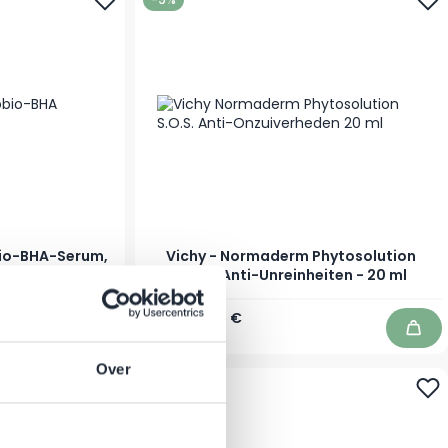
io-BHA-Serum,
Vichy - Normaderm Phytosolution
S.O.S. Anti-Unreinheiten - 20 ml
Regulärer Preis
Sonderpreis
16,95 €
15,45 €
Auf Lager
In den Warenkorb
In d
Over