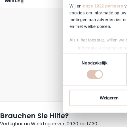
Wirkung
Wij en
onze 1022 partners
v
cookies om informatie op uw 
metingen aan advertenties en
en met welke doelen.
Als u het toestaat, willen we
Informatie verzamelen ov
Uw apparaat identificere
Vich
Toestemmingsselectie
Lees meer over hoe uw perso
Noodzakelijk
toestemming op elk moment wi
Reguläre
S
17,50 €
1
Nicht li
Om Haarshop.nl voor jou nog 
technieken). Met deze cookie
en mogelijk ook buiten, onze
Weigeren
communicatie en advertenties
social media.
Brauchen Sie Hilfe?
Verfügbar an Werktagen von 09:30 bis 17:30