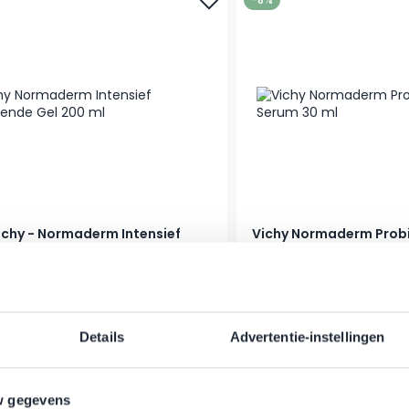
ichy - Normaderm Intensief
Vichy Normaderm Prob
Reinigendes Gel - 200 ml
30 ml
r Preis
onderpreis
Regulärer Preis
Sonderpreis
4,15 €
33,50 €
30,95 €
er
Auf Lager
In den Warenkorb
Details
Advertentie-instellingen
w gegevens