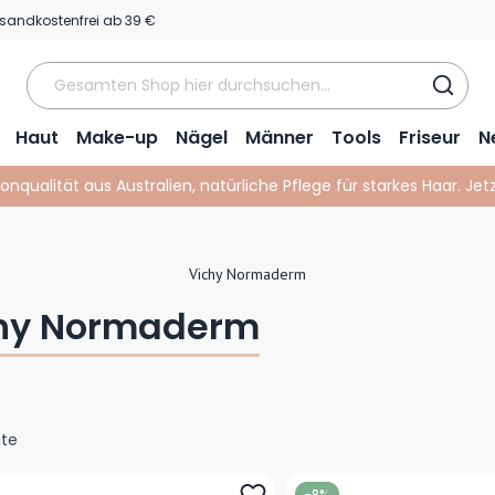
sandkostenfrei ab 39 €
Haut
Make-up
Nägel
Männer
Tools
Friseur
N
lonqualität aus Australien, natürliche Pflege für starkes Haar. Je
Vichy Normaderm
hy Normaderm
te
-8%