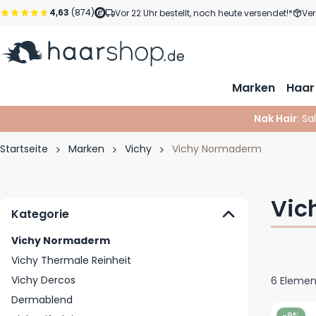
Zum Inhalt springen
4,63
(874)
Vor 22 Uhr bestellt, noch heute versendet!*
Ver
Marken
Haar
Nak Hair
: Sa
Startseite
Marken
Vichy
Vichy Normaderm
Vic
Kategorie
Vichy Normaderm
Vichy Thermale Reinheit
Vichy Dercos
6
Elemen
Dermablend
-9%