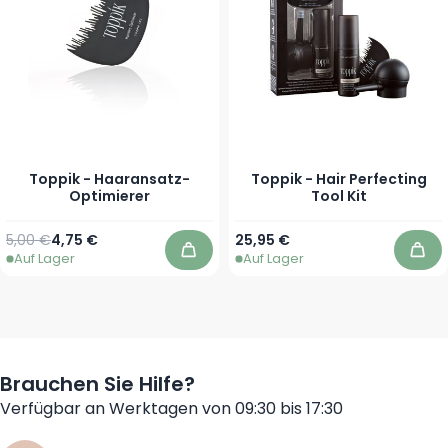
Toppik - Haaransatz-
Toppik - Hair Perfecting
Optimierer
Tool Kit
Regulärer Preis
Sonderpreis
5,00 €
4,75 €
25,95 €
Auf Lager
Auf Lager
In den Warenkorb
In 
Brauchen Sie Hilfe?
Verfügbar an Werktagen von 09:30 bis 17:30