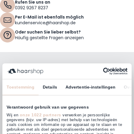
Rufen Sie uns an
0392 9267 8237
Per E-Mail ist ebenfalls möglich
kundenservice@haarshop.de
Oder suchen Sie lieber selbst?
Häufig gestellte Fragen anzeigen
Bleiben Sie mit unserem Newsletter auf dem
Laufenden!
E-Mailadresse
Toestemming
Details
Advertentie-instellingen
Over
Abonnieren
Verantwoord gebruik van uw gegevens
onze 1022 partners
Wij en
verwerken je persoonlijke
gegevens (bijv. uw IP-adres) met behulp van technologieën
zoals cookies om informatie op uw apparaat op te slaan en te
gebruiken met als doel gepersonaliseerde advertenties en
Kunden bewerten uns mit