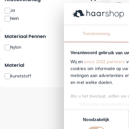
Ja
1
Nein
2
Toestemming
Materiaal Pennen
Nylon
4
Tangle
Verantwoord gebruik van u
Wij en
onze 1022 partners
v
Material
Reguläre
S
18,95 €
1
cookies om informatie op uw 
Auf Lag
metingen aan advertenties en
Kunststoff
3
en met welke doelen.
-9%
Als u het toestaat, willen we
Informatie verzamelen ov
Uw apparaat identificere
Toestemmingsselectie
Lees meer over hoe uw perso
Noodzakelijk
toestemming op elk moment wi