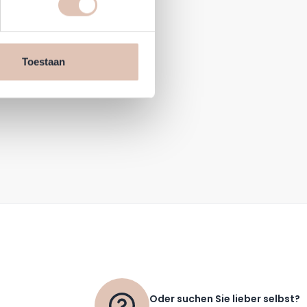
en daarmee vergelijkbare
n jouw internetgedrag binnen,
n de website, onze
Toestaan
cookies informatie delen via
Oder suchen Sie lieber selbst?