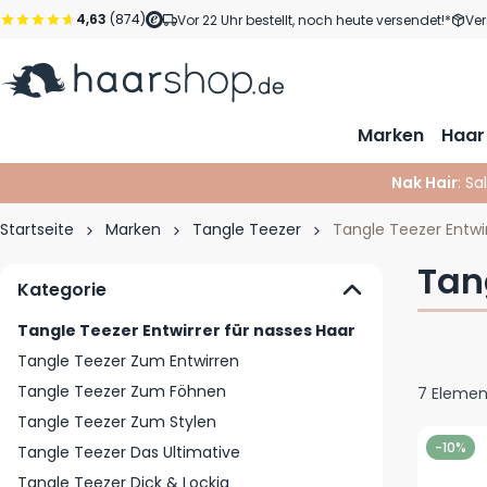
Zum Inhalt springen
4,63
(874)
Vor 22 Uhr bestellt, noch heute versendet!*
Ver
Marken
Haar
Nak Hair
: Sa
Startseite
Marken
Tangle Teezer
Tangle Teezer Entwir
Tan
Kategorie
Tangle Teezer Entwirrer für nasses Haar
Tangle Teezer Zum Entwirren
Tangle Teezer Zum Föhnen
7
Elemen
Tangle Teezer Zum Stylen
-10%
Tangle Teezer Das Ultimative
Tangle Teezer Dick & Lockig