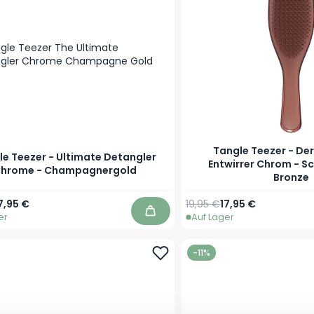
Tangle Teezer - Der
le Teezer - Ultimate Detangler
Entwirrer Chrom - S
hrome - Champagnergold
Bronze
r Preis
onderpreis
Regulärer Preis
Sonderpreis
7,95 €
19,95 €
17,95 €
er
Auf Lager
In den Warenkorb
-11%