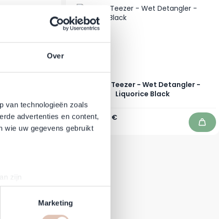
Over
- Große
Tangle Teezer - Wet Detangler -
 nasses Haar -
Liquorice Black
p van technologieën zoals
Regulärer Preis
Sonderpreis
15,95 €
13,95 €
erde advertenties en content,
Auf Lager
In den Warenkorb
In d
en wie uw gegevens gebruikt
an zijn
rinting)
t
detailgedeelte
in. U kunt uw
Marketing