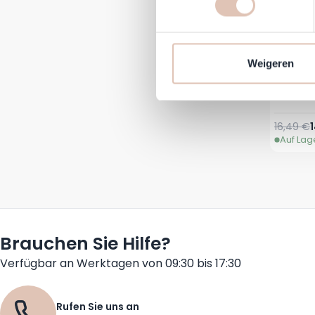
Om Haarshop.nl voor jou nog 
technieken). Met deze cookie
en mogelijk ook buiten, onze
Weigeren
communicatie en advertenties
Tan
social media.
n
Reguläre
16,49 €
Auf Lag
Brauchen Sie Hilfe?
Verfügbar an Werktagen von 09:30 bis 17:30
Rufen Sie uns an