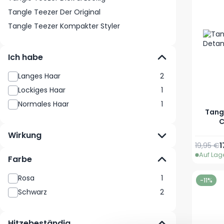
Tangle Teezer Der Original
Tangle Teezer Kompakter Styler
Ich habe
Langes Haar
2
Lockiges Haar
1
Normales Haar
1
Tang
C
Wirkung
Reguläre
S
19,95 €
1
Auf Lag
Farbe
Rosa
1
-11%
Schwarz
2
Hitzebeständig