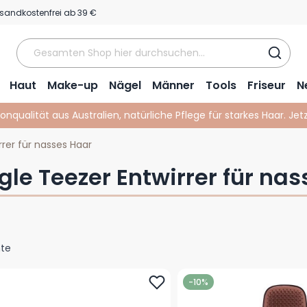
sandkostenfrei ab 39 €
Haut
Make-up
Nägel
Männer
Tools
Friseur
N
lonqualität aus Australien, natürliche Pflege für starkes Haar. Je
rer für nasses Haar
gle Teezer Entwirrer für na
te
-10%