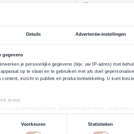
Details
Advertentie-instellingen
Tangle Teezer 
 Teezer – Large Wet Detangling
Entwirrungsbürste für
w gegevens
– Pfirsichschimmer
Schwarz
erwerken je persoonlijke gegevens (bijv. uw IP-adres) met behul
r Preis
onderpreis
Regulärer Preis
Sonderpreis
6,95 €
18,95 €
16,95 €
apparaat op te slaan en te gebruiken met als doel gepersonalise
er
Auf Lager
In den Warenkorb
 content, inzicht in publiek en productontwikkeling. U kunt kiez
 ook graag:
er uw geografische locatie, die tot een paar meter nauwkeurig k
n door het actief te scannen op specifieke eigenschappen (fingerp
onlijke gegevens worden verwerkt en stel uw voorkeuren in he
Voorkeuren
Statistieken
jzigen of intrekken in de Cookieverklaring.