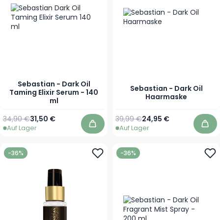
Sebastian - Dark Oil
Sebastian - Dark Oil
Taming Elixir Serum - 140
Haarmaske
ml
Regulärer Preis
Sonderpreis
Regulärer Preis
Ab
34,90 €
31,50 €
39,99 €
24,95 €
Auf Lager
Auf Lager
In den Warenkorb
In 
-36%
-36%