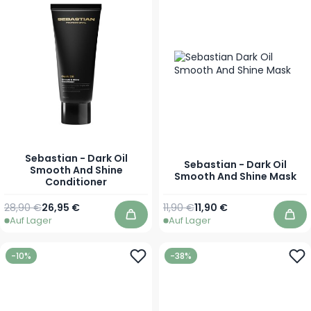
Sebastian - Dark Oil
Sebastian - Dark Oil
Smooth And Shine
Smooth And Shine Mask
Conditioner
Regulärer Preis
Ab
Regulärer Preis
Ab
28,90 €
26,95 €
11,90 €
11,90 €
Auf Lager
Auf Lager
In den Warenkorb
In 
-10%
-38%