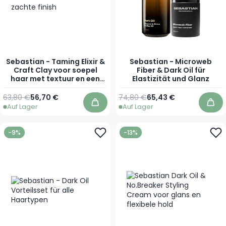
Sebastian - Taming Elixir &
Sebastian - Microweb
Craft Clay voor soepel
Fiber & Dark Oil für
haar met textuur en een
Elastizität und Glanz
zachte finish
63,80 €
56,70 €
74,80 €
65,43 €
Auf Lager
Auf Lager
In den Warenkorb
In 
-9%
-13%