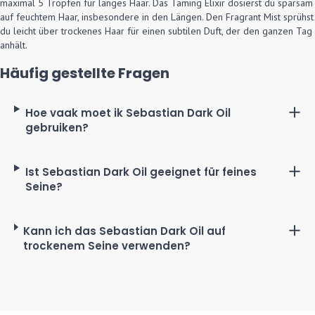
maximal 5 Tropfen für langes Haar. Das Taming Elixir dosierst du sparsam
auf feuchtem Haar, insbesondere in den Längen. Den Fragrant Mist sprühst
du leicht über trockenes Haar für einen subtilen Duft, der den ganzen Tag
anhält.
Häufig gestellte Fragen
Hoe vaak moet ik Sebastian Dark Oil
gebruiken?
Gebruik de volledige Sebastian Dark Oil haarverzorgingslijn 2
tot 3 keer per week für optimale verzorging. Voor dagelijks
Ist Sebastian Dark Oil geeignet für feines
stylen kun je de olie, Taming Elixir en Fragrant Mist elke dag
Seine?
gebruiken.
Ja, die leichte Formel ist perfekt für feines Seine. Verwenden
Sie nur wenige Tropfen in den Längen und Spitzen, um
Kann ich das Sebastian Dark Oil auf
Beschwerung zu vermeiden.
trockenem Seine verwenden?
Ja, du kannst das Öl sowohl auf feuchtem als auch auf
trockenem Seine verwenden. Auf trockenem Seine verleiht es
zusätzlichen Glanz und Styling-Kontrolle.