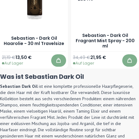
Sebastian - Dark Oil
Sebastian - Dark Oil
Fragrant Mist Spray - 200
Haarolie - 30 ml Travelsize
ml
Regulärer Preis
Sonderpreis
Regulärer Preis
Sonderpreis
21,19 €
13,50 €
34,49 €
21,95 €
Auf Lager
Auf Lager
In den Warenkorb
In 
Was ist Sebastian Dark Oil
Sebastian Dark Oil
ist eine komplette professionelle Haarpflegeserie,
die dein Haar mit der Kraft kostbarer Öle verwandelt. Diese luxuriöse
Kollektion besteht aus sechs verschiedenen Produkten: einem nährenden
Shampoo, einem feuchtigkeitsspendenden Conditioner, einer intensiven
Maske, einem vielseitigen Haaröl, einem Taming Elixir und einem
verführerischen Fragrant Mist. Jedes Produkt der Linie ist durchtränkt mit
einer exklusiven Mischung aus Jojoba- und Arganöl, die tief in die
Haarfaser eindringt. Die vollständige Routine sorgt für sichtbar
gesünderem Haar mit einem wunderschönen natürlichen Glanz und