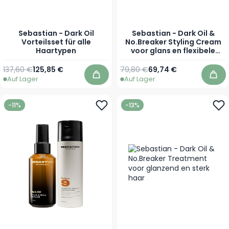
Sebastian - Dark Oil
Sebastian - Dark Oil &
Vorteilsset für alle
No.Breaker Styling Cream
Haartypen
voor glans en flexibele
hold
137,60 €
125,85 €
79,80 €
69,74 €
Auf Lager
Auf Lager
In den Warenkorb
In 
-11%
-13%