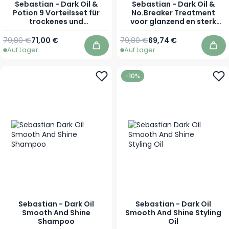
Sebastian - Dark Oil &
Sebastian - Dark Oil &
Potion 9 Vorteilsset für
No.Breaker Treatment
trockenes und
voor glanzend en sterk
geschädigtes Haar
haar
79,80 €
71,00 €
79,80 €
69,74 €
Auf Lager
Auf Lager
In den Warenkorb
In 
-10%
Sebastian - Dark Oil
Sebastian - Dark Oil
Smooth And Shine
Smooth And Shine Styling
Shampoo
Oil