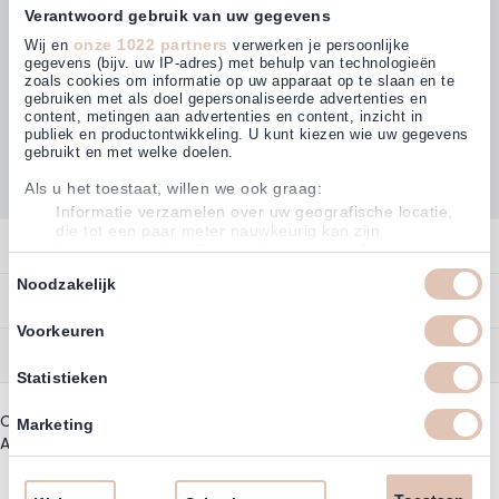
Verantwoord gebruik van uw gegevens
onze 1022 partners
Wij en
verwerken je persoonlijke
gegevens (bijv. uw IP-adres) met behulp van technologieën
zoals cookies om informatie op uw apparaat op te slaan en te
gebruiken met als doel gepersonaliseerde advertenties en
Kunden bewerten uns mit
content, metingen aan advertenties en content, inzicht in
4,63
(874)
publiek en productontwikkeling. U kunt kiezen wie uw gegevens
gebruikt en met welke doelen.
Als u het toestaat, willen we ook graag:
Informatie verzamelen over uw geografische locatie,
die tot een paar meter nauwkeurig kan zijn
Kontakt
Uw apparaat identificeren door het actief te scannen
op specifieke eigenschappen (fingerprinting)
Toestemmingsselectie
Noodzakelijk
Kontakt
Lees meer over hoe uw persoonlijke gegevens worden verwerkt
Bestellen
detailgedeelte
en stel uw voorkeuren in het
in. U kunt uw
Konto
toestemming op elk moment wijzigen of intrekken in de
Voorkeuren
Zahlen
Cookieverklaring.
Service
Datenschutzerklaerung
Statistieken
Om Haarshop.nl voor jou nog makkelijker en persoonlijker te
Zurücksenden
Markenübersicht
maken, gebruiken wij cookies (en daarmee vergelijkbare
Impressum
technieken). Met deze cookies kunnen wij en derde partijen
Copyright © 2003 - 2026 - Haarshop.de
Besorgung
Marketing
informatie over jou verzamelen en jouw internetgedrag binnen,
Newsletter und Rabattcodes
AGB
|
Impressum
Aktionsausnahmen
en mogelijk ook buiten, onze website volgen. Met deze
Stornieren
informatie passen wij en derde partijen de website, onze
communicatie en advertenties aan op jouw interesses en profiel.