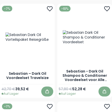
-7%
-10%
Sebastian - Dark Oil
Sebastian – Dark Oil
Shampoo & Conditioner
Voordeelset Travelsize
Voordeelset voor Alle
Haartypes
42,70 €
39,52 €
57,80 €
52,28 €
Auf Lager
Auf Lager
In den Warenkorb
In 
-7%