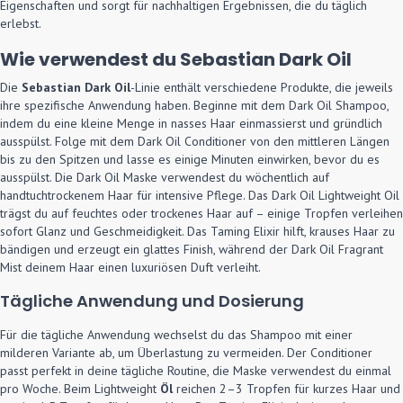
Eigenschaften und sorgt für nachhaltigen Ergebnissen, die du täglich
erlebst.
Wie verwendest du Sebastian Dark Oil
Die
Sebastian Dark Oil
-Linie enthält verschiedene Produkte, die jeweils
ihre spezifische Anwendung haben. Beginne mit dem Dark Oil Shampoo,
indem du eine kleine Menge in nasses Haar einmassierst und gründlich
ausspülst. Folge mit dem Dark Oil Conditioner von den mittleren Längen
bis zu den Spitzen und lasse es einige Minuten einwirken, bevor du es
ausspülst. Die Dark Oil Maske verwendest du wöchentlich auf
handtuchtrockenem Haar für intensive Pflege. Das Dark Oil Lightweight Oil
trägst du auf feuchtes oder trockenes Haar auf – einige Tropfen verleihen
sofort Glanz und Geschmeidigkeit. Das Taming Elixir hilft, krauses Haar zu
bändigen und erzeugt ein glattes Finish, während der Dark Oil Fragrant
Mist deinem Haar einen luxuriösen Duft verleiht.
Tägliche Anwendung und Dosierung
Für die tägliche Anwendung wechselst du das Shampoo mit einer
milderen Variante ab, um Überlastung zu vermeiden. Der Conditioner
passt perfekt in deine tägliche Routine, die Maske verwendest du einmal
pro Woche. Beim Lightweight
Öl
reichen 2–3 Tropfen für kurzes Haar und