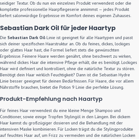
seidiger Textur. Ob du nun ein einzelnes Produkt verwendest oder die
komplette professionelle Haarpflegeserie annimmst — jedes Produkt
liefert salonwürdige Ergebnisse im Komfort deines eigenen Zuhauses.
Sebastian Dark Oil für jeder Haartyp
Die
Sebastian Dark Oil
-Linie ist geeignet für alle Haartypen und passt
sich deiner spezifischen Haarstruktur an. Ob du feines, dickes, lockiges
oder glattes Haar hast, die Formel liefert stets die gewünschten
Ergebnisse. Feinere Haare werden genährt, ohne beschwert zu wirken,
während dickes Haar die intensive Pflege erhält, die es benötigt. Lockiges
Haar wird definiert und kontrolliert, ohne die natürliche Textur zu stören.
Benötigt dein Haar wirklich Feuchtigkeit? Dann ist die Sebastian Hydre
Linie besser geeignet für deinen Bedürfnissen. Für Haare, die vor allem
Nährstoffe brauchen, bietet die Potion 9 Linie die perfekte Lösung.
Produkt-Empfehlung nach Haartyp
Für feines Haar verwendest du eine kleine Menge Shampoo und
Conditioner, sowie einige Tropfen Stylingöl in den Längen. Bei dickem
Haar kannst du großzügiger dosieren und die Behandlung mit der
intensiven Maske kombinieren. Für Locken trägst du die Stylingprodukte
auf feuchtes Haar auf, um Frizz zu vermeiden und die natürlichen Locken