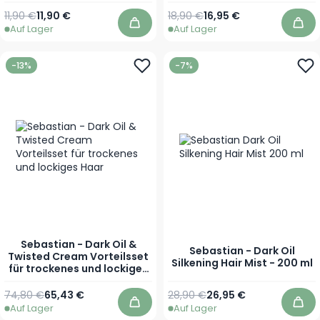
Regulärer Preis
Ab
Regulärer Preis
Ab
11,90 €
11,90 €
18,90 €
16,95 €
Auf Lager
Auf Lager
In den Warenkorb
In 
-13%
-7%
Sebastian - Dark Oil &
Sebastian - Dark Oil
Twisted Cream Vorteilsset
Silkening Hair Mist - 200 ml
für trockenes und lockiges
Haar
Regulärer Preis
Sonderpreis
74,80 €
65,43 €
28,90 €
26,95 €
Auf Lager
Auf Lager
In den Warenkorb
In 