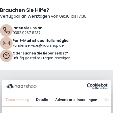
Brauchen Sie Hilfe?
Verfügbar an Werktagen von 09:30 bis 17:30
Rufen Sie uns an
0392 9267 8237
Per E-Mail ist ebenfalls möglich
kundenservice@haarshop.de
Oder suchen Sie lieber selbst?
Häufig gestellte Fragen anzeigen
Bleiben Sie mit unserem Newsletter auf dem
Laufenden!
E-Mailadresse
Toestemming
Details
Advertentie-instellingen
Over
Abonnieren