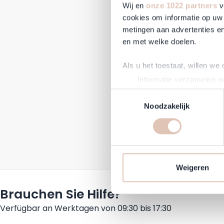
Wij en
onze 1022 partners
v
cookies om informatie op uw 
metingen aan advertenties en
en met welke doelen.
Als u het toestaat, willen we
Pupa M
Informatie verzamelen ov
Uw apparaat identificere
Toestemmingsselectie
Lees meer over hoe uw perso
Noodzakelijk
Reguläre
A
18,95 €
1
toestemming op elk moment wi
Auf Lag
Om Haarshop.nl voor jou nog 
technieken). Met deze cookie
en mogelijk ook buiten, onze
Weigeren
communicatie en advertenties
social media.
Brauchen Sie Hilfe?
Verfügbar an Werktagen von 09:30 bis 17:30