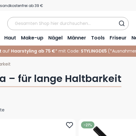
rsandkostenfrei ab 39 €
Haut
Make-up
Nägel
Männer
Tools
Friseur
N
t
auf
Haarstyling
ab 75 €
* mit Code:
STYLINGDE5
(*
Ausnahmen
arkeit
a – für lange Haltbarkeit
te
-21%