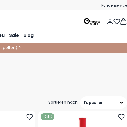
Kundenservice
Vie
eu
Sale
Blog
 gelten
)
>
Sortieren nach
-24%