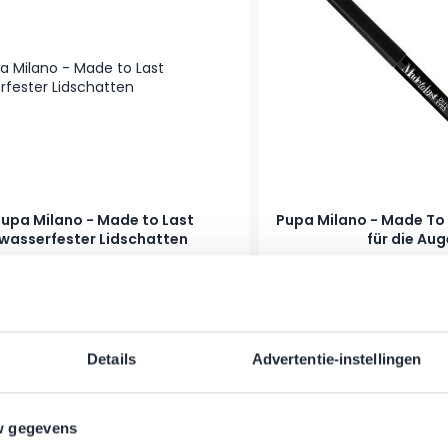
upa Milano - Made to Last
Pupa Milano - Made To 
wasserfester Lidschatten
für die Au
r Preis
b
Regulärer Preis
Ab
4,55 €
18,85 €
14,95 €
er
Auf Lager
In den Warenkorb
-17%
Details
Advertentie-instellingen
w gegevens