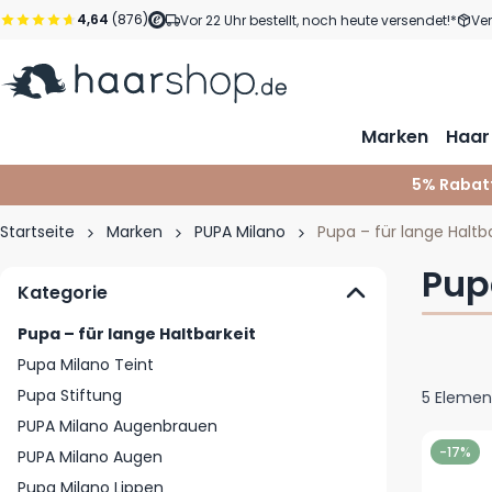
Zum Inhalt springen
4,64
(876)
Vor 22 Uhr bestellt, noch heute versendet!*
Ve
Marken
Haar
5% Rabat
Startseite
Marken
PUPA Milano
Pupa – für lange Haltb
Pup
Kategorie
Pupa – für lange Haltbarkeit
Pupa Milano Teint
Pupa Stiftung
5
Elemen
PUPA Milano Augenbrauen
-17%
PUPA Milano Augen
Pupa Milano Lippen