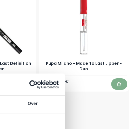
Last Definition
Pupa Milano - Made To Last Lippen-
gen
Duo
Regulärer Preis
Ab
18,50 €
14,15 €
Auf Lager
In den Warenkorb
In d
Over