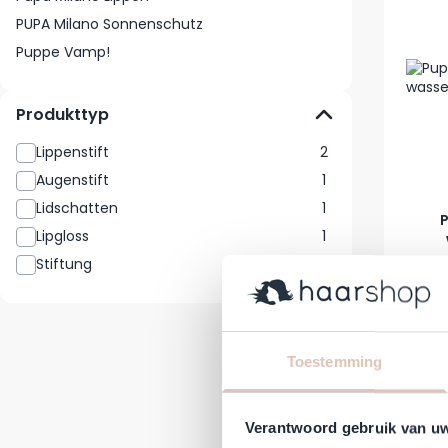
PUPA Milano Sonnenschutz
Puppe Vamp!
Produkttyp
Lippenstift
2
Augenstift
1
Lidschatten
1
P
Lipgloss
1
Stiftung
1
Reguläre
A
17,50 €
1
Auf Lag
-17%
Toestemming
Verantwoord gebruik van u