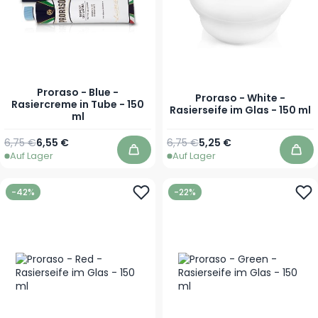
Proraso - Blue -
Proraso - White -
Rasiercreme in Tube - 150
Rasierseife im Glas - 150 ml
ml
Regulärer Preis
Sonderpreis
Regulärer Preis
Sonderpreis
6,75 €
6,55 €
6,75 €
5,25 €
Auf Lager
Auf Lager
In den Warenkorb
In 
-42%
-22%