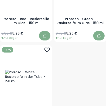
Proraso - Red - Rasierseife
Proraso - Green -
im Glas - 150 ml
Rasierseife im Glas - 150 ml
Regulärer Preis
Sonderpreis
Regulärer Preis
Sonderpreis
9,00 €
5,25 €
6,75 €
5,25 €
Auf Lager
Auf Lager
In den Warenkorb
In 
-27%