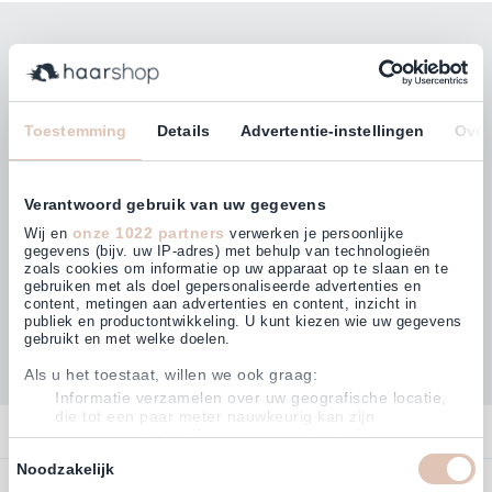
Bleiben Sie mit unserem Newsletter auf dem
Laufenden!
E-Mailadresse
Toestemming
Details
Advertentie-instellingen
Over
Abonnieren
Verantwoord gebruik van uw gegevens
onze 1022 partners
Wij en
verwerken je persoonlijke
gegevens (bijv. uw IP-adres) met behulp van technologieën
zoals cookies om informatie op uw apparaat op te slaan en te
gebruiken met als doel gepersonaliseerde advertenties en
Kunden bewerten uns mit
content, metingen aan advertenties en content, inzicht in
4,64
(882)
publiek en productontwikkeling. U kunt kiezen wie uw gegevens
gebruikt en met welke doelen.
Als u het toestaat, willen we ook graag:
Informatie verzamelen over uw geografische locatie,
die tot een paar meter nauwkeurig kan zijn
Kontakt
Uw apparaat identificeren door het actief te scannen
op specifieke eigenschappen (fingerprinting)
Toestemmingsselectie
Noodzakelijk
Kontakt
Lees meer over hoe uw persoonlijke gegevens worden verwerkt
Bestellen