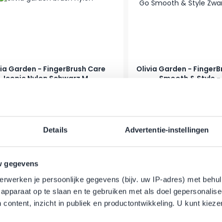
via Garden - FingerBrush Care
Olivia Garden - Finger
Iconic Nylon Schwarz M
Smooth & Style -
r Preis
Sonderpreis
Regulärer Preis
Sonderpreis
15,95 €
22,95 €
14,95 €
er
Auf Lager
In den Warenkorb
Details
Advertentie-instellingen
-35%
w gegevens
erwerken je persoonlijke gegevens (bijv. uw IP-adres) met behul
apparaat op te slaan en te gebruiken met als doel gepersonalise
 content, inzicht in publiek en productontwikkeling. U kunt kiez