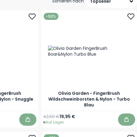
Sortieren nach
-53%
ingerBrush
Olivia Garden - FingerBrush
ylon - Snuggle
Wildschweinborsten & Nylon - Turbo
Blau
Regulärer Preis
Sonderpreis
42,50 €
19,95 €
Auf Lager
In den Warenkorb
In d