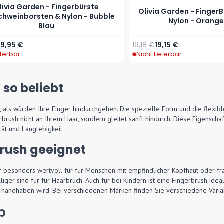
livia Garden - Fingerbürste
Olivia Garden - Finger
chweinborsten & Nylon - Bubble
Nylon - Orange
Blau
r Preis
Sonderpreis
Regulärer Preis
Sonderpreis
19,95 €
19,18 €
19,15 €
eferbar
Nicht lieferbar
so beliebt
t, als würden Ihre Finger hindurchgehen. Die spezielle Form und die flex
ush nicht an Ihrem Haar, sondern gleitet sanft hindurch. Diese Eigenschaf
tät und Langlebigkeit.
brush geeignet
er besonders wertvoll für für Menschen mit empfindlicher Kopfhaut oder fr
iger sind für für Haarbruch. Auch für bei Kindern ist eine Fingerbrush idea
handhaben wird. Bei verschiedenen Marken finden Sie verschiedene Varian
p