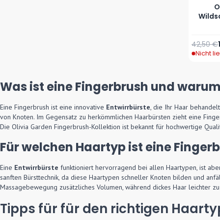
O
Wilds
Reguläre
42,50 €
Nicht li
Was ist eine Fingerbrush und warum 
Eine Fingerbrush ist eine innovative
Entwirrbürste
, die Ihr Haar behandel
von Knoten. Im Gegensatz zu herkömmlichen Haarbürsten zieht eine Fingerbr
Die Olivia Garden Fingerbrush-Kollektion ist bekannt für hochwertige Quali
Für welchen Haartyp ist eine Finger
Eine
Entwirrbürste
funktioniert hervorragend bei allen Haartypen, ist ab
sanften Bürsttechnik, da diese Haartypen schneller Knoten bilden und anfäll
Massagebewegung zusätzliches Volumen, während dickes Haar leichter zu 
Tipps für für den richtigen Haarty