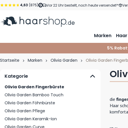
Zum Inhalt springen
4,63
(875)
Vor 22 Uhr bestellt, noch heute versendet!*
Ver
Marken
Haar
5% Rabat
Startseite
Marken
Olivia Garden
Olivia Garden Finger
Oli
Kategorie
Olivia Garden Fingerbürste
Olivia Garden Bamboo Touch
die
finge
Olivia Garden Föhnbürste
Haar scho
Olivia Garden Pflege
komfortab
Olivia Garden Keramik-Ion
Olivia Garden Curve