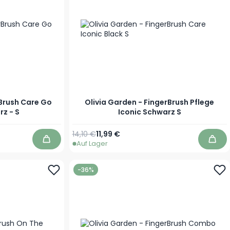
rBrush Care Go
Olivia Garden - FingerBrush Pflege
rz - S
Iconic Schwarz S
Regulärer Preis
Sonderpreis
14,10 €
11,99 €
Auf Lager
In den Warenkorb
In d
-36%