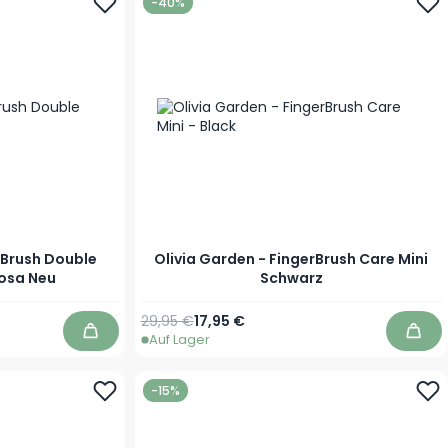
-40%
rBrush Double
Olivia Garden - FingerBrush Care Mini
rosa Neu
Schwarz
Regulärer Preis
Sonderpreis
29,95 €
17,95 €
Auf Lager
In den Warenkorb
In d
-15%