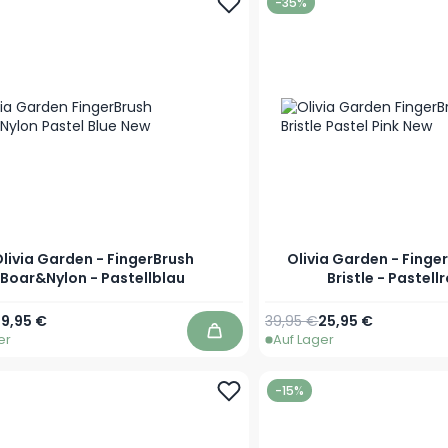
-35%
livia Garden - FingerBrush
Olivia Garden - Finge
Boar&Nylon - Pastellblau
Bristle - Pastell
r Preis
Sonderpreis
Regulärer Preis
Sonderpreis
19,95 €
39,95 €
25,95 €
er
Auf Lager
In den Warenkorb
-15%