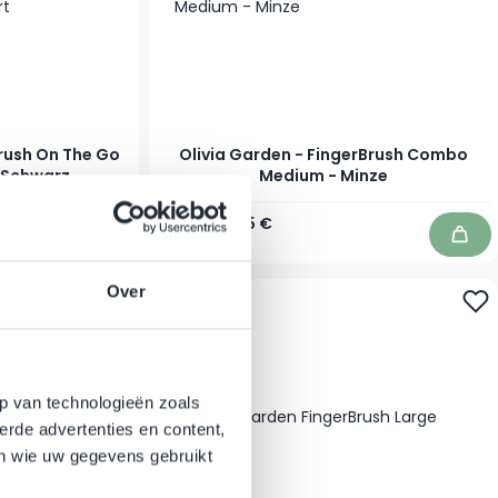
Brush On The Go
Olivia Garden - FingerBrush Combo
 Schwarz
Medium - Minze
Regulärer Preis
Sonderpreis
27,95 €
17,95 €
Auf Lager
In den Warenkorb
In d
Over
-36%
p van technologieën zoals
erde advertenties en content,
en wie uw gegevens gebruikt