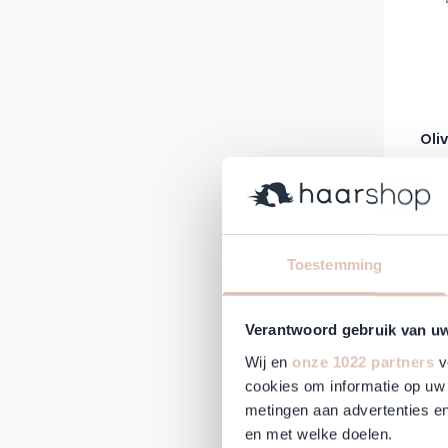
Oli
Reguläre
22,95 €
Auf Lag
Toestemming
-9%
Verantwoord gebruik van u
Wij en
onze 1022 partners
v
cookies om informatie op uw 
metingen aan advertenties en
en met welke doelen.