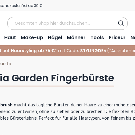
sandkostenfrei ab 39 €
Haut
Make-up
Nägel
Männer
Tools
Friseur
N
t
auf
Haarstyling
ab 75 €
* mit Code:
STYLINGDE5
(*
Ausnahmen
bürste
via Garden Fingerbürste
rbrush
macht das tägliche Bürsten deiner Haare zu einer mühelosen 
nend zu entwirren, ohne zu ziehen oder zu brechen. Die flexiblen Bo
les Bürsterlebnis. Perfekt für für alle Haartypen, von feinem bis 