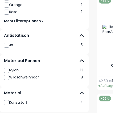
-53%
Orange
1
Rosa
1
Mehr Filteroptionen
Antistatisch
Ja
5
Materiaal Pennen
O
Nylon
13
Wildschweinhaar
8
Reguläre
42,50 €
Auf Lag
Material
-26%
Kunststoff
4