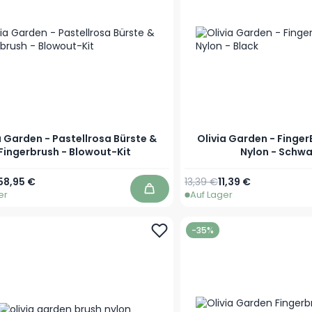
a Garden - Pastellrosa Bürste &
Olivia Garden - Finge
Fingerbrush - Blowout-Kit
Nylon - Schwa
r Preis
Sonderpreis
Regulärer Preis
Sonderpreis
58,95 €
13,39 €
11,39 €
er
Auf Lager
In den Warenkorb
-35%