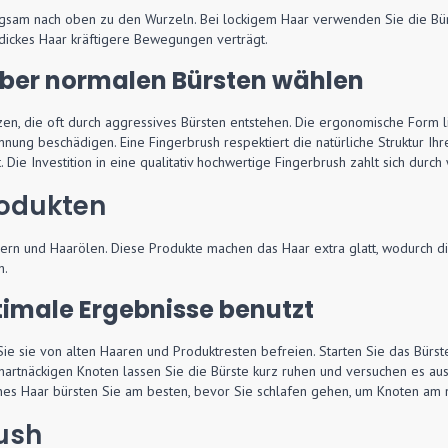
ngsam nach oben zu den Wurzeln. Bei lockigem Haar verwenden Sie die Bür
 dickes Haar kräftigere Bewegungen verträgt.
ber normalen Bürsten wählen
en, die oft durch aggressives Bürsten entstehen. Die ergonomische Form 
ung beschädigen. Eine Fingerbrush respektiert die natürliche Struktur Ihr
e Investition in eine qualitativ hochwertige Fingerbrush zahlt sich durch
rodukten
onern und Haarölen. Diese Produkte machen das Haar extra glatt, wodurch di
h.
timale Ergebnisse benutzt
ie sie von alten Haaren und Produktresten befreien. Starten Sie das Bürst
artnäckigen Knoten lassen Sie die Bürste kurz ruhen und versuchen es au
enes Haar bürsten Sie am besten, bevor Sie schlafen gehen, um Knoten am
rush