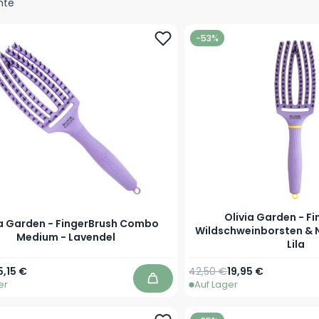
nte
-53%
Olivia Garden - F
ia Garden - FingerBrush Combo
Wildschweinborsten & N
Medium - Lavendel
Lila
r Preis
onderpreis
Regulärer Preis
Sonderpreis
5,15 €
42,50 €
19,95 €
er
Auf Lager
In den Warenkorb