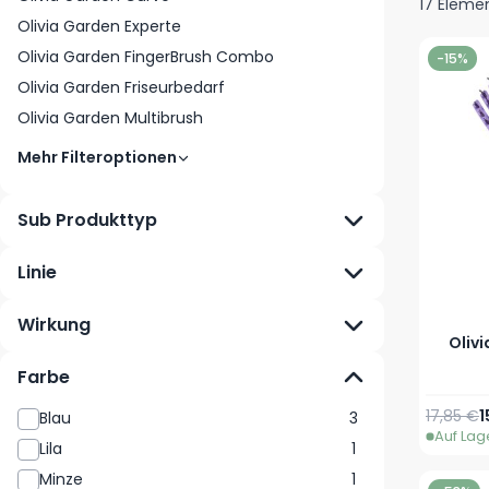
17
Eleme
Olivia Garden Experte
Olivia Garden FingerBrush Combo
-15%
Olivia Garden Friseurbedarf
Olivia Garden Multibrush
Mehr Filteroptionen
Sub Produkttyp
Linie
Wirkung
Oliv
Farbe
Reguläre
S
17,85 €
1
Blau
3
Auf Lag
Lila
1
Minze
1