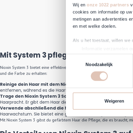
Wij en
onze 1022 partners
v
cookies om informatie op uw 
Nioxi
metingen aan advertenties en
en met welke doelen.
Reguläre
S
41,50 €
3
Auf Lag
Als u het toestaat, willen we
Informatie verzamelen ov
Mit System 3 pflegst du dein gefärbt
Uw apparaat identificere
Toestemmingsselectie
Lees meer over hoe uw perso
Noodzakelijk
Nioxin System 3 bietet eine effektive und gezielte Pflegeroutine für gefä
toestemming op elk moment wi
und die Farbe zu erhalten:
Reinige dein Haar mit dem Nioxin System 3 Cleanser Sha
Om Haarshop.nl voor jou nog 
entfernen, während es die Haarfarbe schützt und das gesunde
technieken). Met deze cookie
Trage den Nioxin System 3 Scalp Revitalizer Conditioner a
en mogelijk ook buiten, onze
Weigeren
Haarpracht. Er gibt dem Haar die nötige Pflege, ohne die Farbe a
communicatie en advertenties
Verwende abschließend die Nioxin System 3 Scalp Treatm
Haarwachstum. Sie bietet eine gesunde Grundlage für dein gefärb
social media.
Mit Nioxin System 3 gibst du gefärbtem Haar die Pflege, die es braucht, 