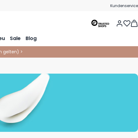
Kundenservice
Vie
eu
Sale
Blog
 gelten
)
>