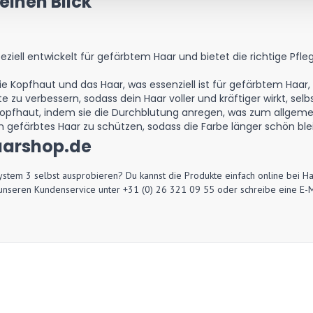
einen Blick
eziell entwickelt für gefärbtem Haar und bietet die richtige Pfl
ie Kopfhaut und das Haar, was essenziell ist für gefärbtem Haar, d
hte zu verbessern, sodass dein Haar voller und kräftiger wirkt, selb
 Kopfhaut, indem sie die Durchblutung anregen, was zum allgem
 um gefärbtes Haar zu schützen, sodass die Farbe länger schön bl
Haarshop.de
ystem 3 selbst ausprobieren? Du kannst die Produkte einfach online bei H
unseren Kundenservice unter +31 (0) 26 321 09 55 oder schreibe eine E-