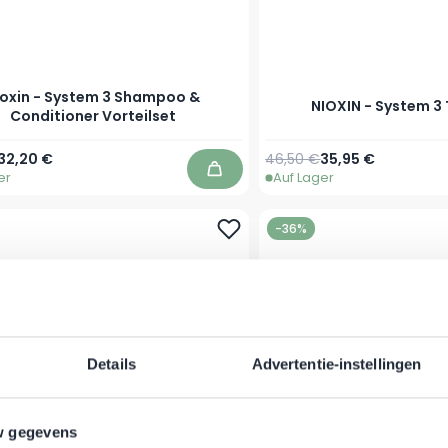
ioxin - System 3 Shampoo &
NIOXIN - System 3
Conditioner Vorteilset
Regulärer Preis
Sonderpreis
32,20 €
46,50 €
35,95 €
er
Auf Lager
In den Warenkorb
-36%
Details
Advertentie-instellingen
w gegevens