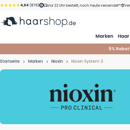
Zum Inhalt springen
4,64
(876)
Vor 22 Uhr bestellt, noch heute versendet!*
Ve
Marken
Haar
5% Rabat
Startseite
Marken
Nioxin
Nioxin System 3