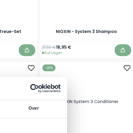
 Treue-Set
NIOXIN - System 3 Shampoo
Regulärer Preis
Ab
21,50 €
16,95 €
Auf Lager
In den Warenkorb
In d
-21%
Over