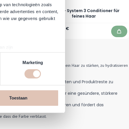
p van technologieën zoals
tem 3
NIOXIN - System 3 Conditioner für
erde advertenties en content,
ng 100 ml
feines Haar
en wie uw gegevens gebruikt
Regulärer Preis
Ab
21,50 €
16,95 €
Auf Lager
In den Warenkorb
In d
an zijn
rinting)
t
detailgedeelte
in. U kunt uw
Marketing
Produkten, die zusammenarbeiten, um dein Haar zu stärken, zu hydratisieren
 gründlich zu reinigen, Unreinheiten und Produktreste zu
en daarmee vergelijkbare
n jouw internetgedrag binnen,
zt die Haarfarbe und sorgt für für eine gesündere, stärkere
n de website, onze
Toestaan
cookies informatie delen via
n, hilft den Haarfollikeln zu nähren und fördert das
e dass die Farbe verblasst.