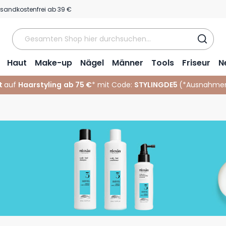
rsandkostenfrei ab 39 €
Haut
Make-up
Nägel
Männer
Tools
Friseur
N
t
auf
Haarstyling
ab 75 €
* mit Code:
STYLINGDE5
(*
Ausnahmen