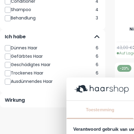
Conditioner
4
Shampoo
4
Behandlung
3
N
Ich habe
43,00 €
Dünnes Haar
6
Auf Lag
Gefärbtes Haar
6
Geschädigtes Haar
6
-23%
Trockenes Haar
6
Ausdünnendes Haar
5
Wirkung
Toestemming
Verantwoord gebruik van u