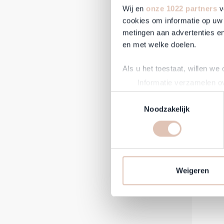
Wij en
onze 1022 partners
v
cookies om informatie op uw 
metingen aan advertenties en
en met welke doelen.
K
Als u het toestaat, willen we
Informatie verzamelen ov
Reguläre
68,50 €
Uw apparaat identificere
Toestemmingsselectie
Auf Lag
Lees meer over hoe uw perso
Noodzakelijk
toestemming op elk moment wi
-31%
Om Haarshop.nl voor jou nog 
technieken). Met deze cookie
en mogelijk ook buiten, onze
Weigeren
communicatie en advertenties
social media.