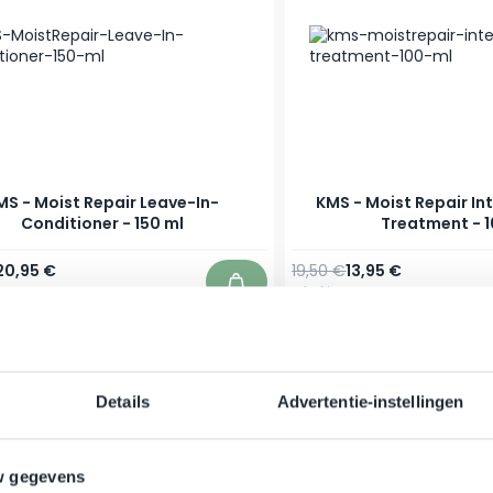
MS - Moist Repair Leave-In-
KMS - Moist Repair In
Conditioner - 150 ml
Treatment - 1
r Preis
Sonderpreis
Regulärer Preis
Sonderpreis
20,95 €
19,50 €
13,95 €
er
Auf Lager
In den Warenkorb
-31%
Details
Advertentie-instellingen
w gegevens