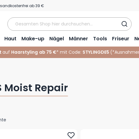
rsandkostenfrei ab 39 €
Haut
Make-up
Nägel
Männer
Tools
Friseur
N
t
auf
Haarstyling
ab 75 €
* mit Code:
STYLINGDE5
(*
Ausnahmen
 Moist Repair
nte