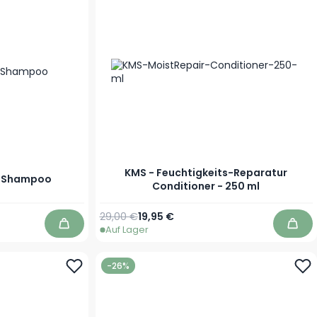
KMS - Feuchtigkeits-Reparatur
r Shampoo
Conditioner - 250 ml
Regulärer Preis
Sonderpreis
29,00 €
19,95 €
Auf Lager
In den Warenkorb
In d
-26%