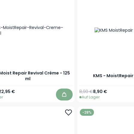
Moist Repair Revival Crème - 125
KMS - MoistRepai
ml
r Preis
Sonderpreis
Regulärer Preis
Ab
22,95 €
8,90 €
8,90 €
er
Auf Lager
In den Warenkorb
-28%