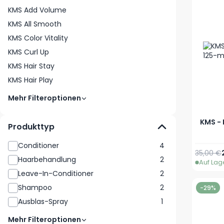
KMS Add Volume
KMS All Smooth
KMS Color Vitality
KMS Curl Up
KMS Hair Stay
KMS Hair Play
Mehr Filteroptionen
KMS - 
Produkttyp
Conditioner
4
Reguläre
35,00 €
Haarbehandlung
2
Auf Lag
Leave-In-Conditioner
2
Shampoo
2
-29%
Ausblas-Spray
1
Mehr Filteroptionen