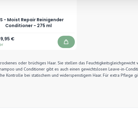
S - Moist Repair Reinigender
Conditioner - 275 ml
r Preis
Sonderpreis
19,95 €
er
In den Warenkorb
rockenes oder brüchiges Haar. Sie stellen das Feuchtigkeitsgleichgewicht 
Shampoo und Conditioner gibt es auch einen gewichtslosen Leave-in-Conditi
che Kontrolle bei statischem und widerspenstigem Haar. Für extra Pflege gib