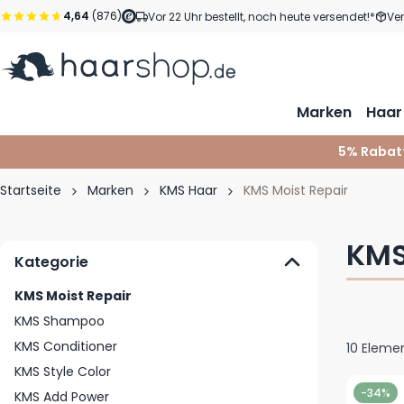
Zum Inhalt springen
4,64
(876)
Vor 22 Uhr bestellt, noch heute versendet!*
Ve
Marken
Haar
5% Rabat
Startseite
Marken
KMS Haar
KMS Moist Repair
KMS
Kategorie
KMS Moist Repair
KMS Shampoo
KMS Conditioner
10
Eleme
KMS Style Color
-34%
KMS Add Power