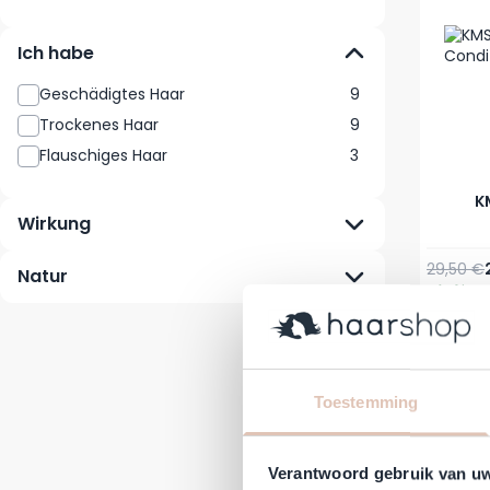
Ich habe
Geschädigtes Haar
9
Trockenes Haar
9
Flauschiges Haar
3
K
Wirkung
Reguläre
29,50 €
Natur
Auf Lag
-31%
Toestemming
Verantwoord gebruik van u