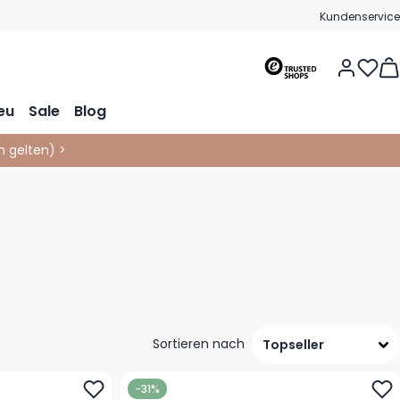
Kundenservice
Vie
eu
Sale
Blog
 gelten
)
>
Sortieren nach
-31%