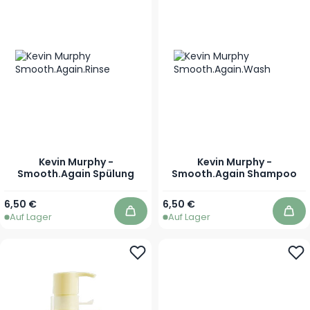
Kevin Murphy -
Kevin Murphy -
Smooth.Again Spülung
Smooth.Again Shampoo
Ab
Ab
6,50 €
6,50 €
Auf Lager
Auf Lager
In den Warenkorb
In 