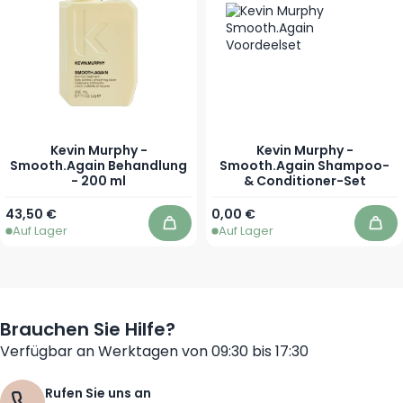
Kevin Murphy -
Kevin Murphy -
Smooth.Again Behandlung
Smooth.Again Shampoo-
- 200 ml
& Conditioner-Set
43,50 €
0,00 €
Auf Lager
Auf Lager
In den Warenkorb
In 
Brauchen Sie Hilfe?
Verfügbar an Werktagen von 09:30 bis 17:30
Rufen Sie uns an