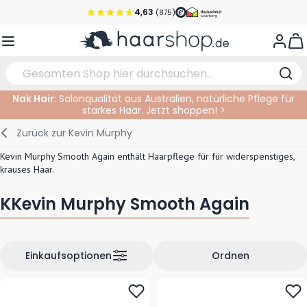
Zum Inhalt springen
4,63
(875)
Vor 22 Uhr bestellt, noch heute versendet!*
View
Versandkostenfrei ab 39 €
Kundenservice
Nak Hair
: Salonqualität aus Australien, natürliche Pflege für
starkes Haar. Jetzt shoppen! >
Haarpflege
Gesichtspflege
Augenbrauen
Nagelprodukte
Haarprodukte
Elektrisch
Im Salon
Zurück zur
Kevin Murphy
Styling
Körperpflege
Augen
Nagel Zubehör
Rasierprodukte
Rasieren
Schneiden
Kevin Murphy Smooth Again enthält Haarpflege für für widerspenstiges,
krauses Haar.
Haarfarbe
Bräunungsprodukte
Lippen
Bartpflege
Schneidzubehör
Haarfarbe
KKevin Murphy Smooth Again
Augenpflege
Zubehör
Dauernwelle
Gesicht
Einkaufsoptionen
Ordnen