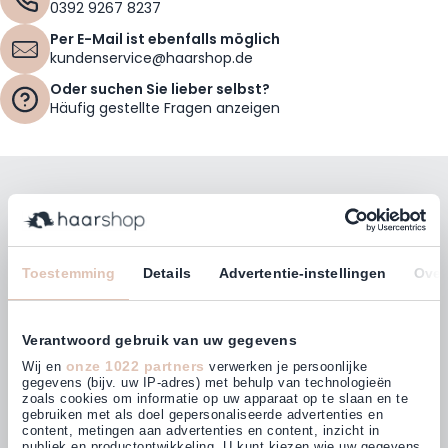
0392 9267 8237
Per E-Mail ist ebenfalls möglich
kundenservice@haarshop.de
Oder suchen Sie lieber selbst?
Häufig gestellte Fragen anzeigen
Bleiben Sie mit unserem Newsletter auf dem
Laufenden!
E-Mailadresse
Toestemming
Details
Advertentie-instellingen
Over
Abonnieren
Verantwoord gebruik van uw gegevens
onze 1022 partners
Wij en
verwerken je persoonlijke
gegevens (bijv. uw IP-adres) met behulp van technologieën
zoals cookies om informatie op uw apparaat op te slaan en te
gebruiken met als doel gepersonaliseerde advertenties en
Kunden bewerten uns mit
content, metingen aan advertenties en content, inzicht in
4,63
(875)
publiek en productontwikkeling. U kunt kiezen wie uw gegevens