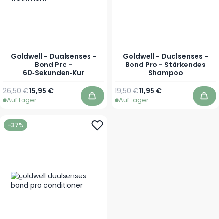
Goldwell - Dualsenses -
Goldwell - Dualsenses -
Bond Pro -
Bond Pro - Stärkendes
60‑Sekunden‑Kur
Shampoo
Regulärer Preis
Ab
Regulärer Preis
Ab
26,50 €
15,95 €
19,50 €
11,95 €
Auf Lager
Auf Lager
In den Warenkorb
In 
-37%