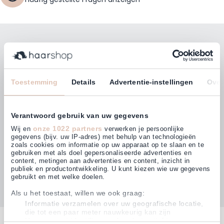
Bleiben Sie mit unserem Newsletter auf dem
Laufenden!
E-Mailadresse
Toestemming
Details
Advertentie-instellingen
Over
Abonnieren
Verantwoord gebruik van uw gegevens
onze 1022 partners
Wij en
verwerken je persoonlijke
gegevens (bijv. uw IP-adres) met behulp van technologieën
zoals cookies om informatie op uw apparaat op te slaan en te
gebruiken met als doel gepersonaliseerde advertenties en
Kunden bewerten uns mit
content, metingen aan advertenties en content, inzicht in
4,63
(874)
publiek en productontwikkeling. U kunt kiezen wie uw gegevens
gebruikt en met welke doelen.
Als u het toestaat, willen we ook graag:
Informatie verzamelen over uw geografische locatie,
die tot een paar meter nauwkeurig kan zijn
Kontakt
Uw apparaat identificeren door het actief te scannen