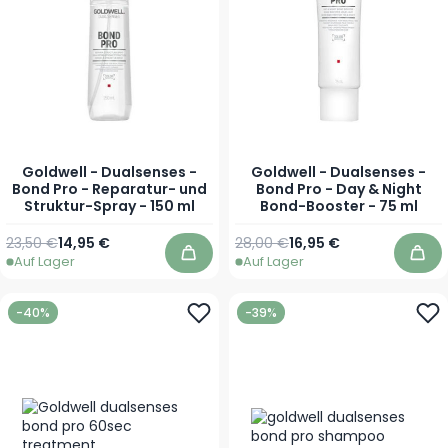
Goldwell - Dualsenses -
Goldwell - Dualsenses -
Bond Pro - Reparatur- und
Bond Pro - Day & Night
Struktur-Spray - 150 ml
Bond-Booster - 75 ml
Regulärer Preis
Sonderpreis
Regulärer Preis
Sonderpreis
23,50 €
14,95 €
28,00 €
16,95 €
Auf Lager
Auf Lager
In den Warenkorb
In 
-40%
-39%