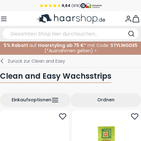
Zum Inhalt springen
4,64
(876)
Vor 22 Uhr bestellt, noch heute versendet!*
View
Versandkostenfrei ab 39 €
Kundenservice
5% Rabatt
auf
Haarstyling
ab 75 €
* mit Code:
STYLINGDE5
(*
Ausnahmen gelten
)
>
Haarpflege
Gesichtspflege
Augenbrauen
Nagelprodukte
Haarprodukte
Elektrisch
Im Salon
Zurück zur
Clean and Easy
Styling
Körperpflege
Augen
Nagel Zubehör
Rasierprodukte
Rasieren
Schneiden
Clean and Easy Wachsstrips
Haarfarbe
Bräunungsprodukte
Lippen
Bartpflege
Schneidzubehör
Haarfarbe
Augenpflege
Zubehör
Dauernwelle
Einkaufsoptionen
Ordnen
Gesicht