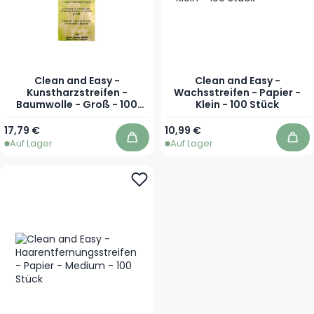
Clean and Easy -
Clean and Easy -
Kunstharzstreifen -
Wachsstreifen - Papier -
Baumwolle - Groß - 100
Klein - 100 Stück
Stück
17,79 €
10,99 €
Auf Lager
Auf Lager
In den Warenkorb
In 