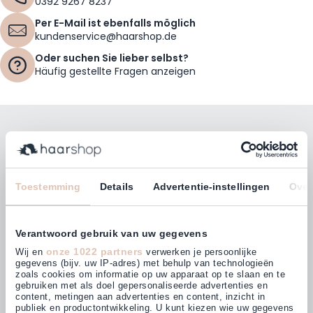
0392 9267 8237
Per E-Mail ist ebenfalls möglich
kundenservice@haarshop.de
Oder suchen Sie lieber selbst?
Häufig gestellte Fragen anzeigen
Bleiben Sie mit unserem Newsletter auf dem
Laufenden!
E-Mailadresse
Toestemming
Details
Advertentie-instellingen
Over
Abonnieren
Verantwoord gebruik van uw gegevens
onze 1022 partners
Wij en
verwerken je persoonlijke
gegevens (bijv. uw IP-adres) met behulp van technologieën
zoals cookies om informatie op uw apparaat op te slaan en te
gebruiken met als doel gepersonaliseerde advertenties en
Kunden bewerten uns mit
content, metingen aan advertenties en content, inzicht in
4,64
(876)
publiek en productontwikkeling. U kunt kiezen wie uw gegevens