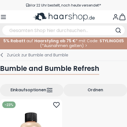
Zum Inhalt springen
Vor 22 Uhr bestellt, noch heute versendet!*
Versandkostenfrei ab 39 €
View
Kundenservice
5% Rabatt
auf
Haarstyling
ab 75 €
* mit Code:
STYLINGDE5
(*
Ausnahmen gelten
)
>
Haarpflege
Gesichtspflege
Augenbrauen
Nagelprodukte
Haarprodukte
Elektrisch
Im Salon
Zurück zur
Bumble and Bumble
Styling
Körperpflege
Augen
Nagel Zubehör
Rasierprodukte
Rasieren
Schneiden
Bumble and Bumble Refresh
Haarfarbe
Bräunungsprodukte
Lippen
Bartpflege
Schneidzubehör
Haarfarbe
Augenpflege
Zubehör
Dauernwelle
Einkaufsoptionen
Ordnen
Gesicht
-23%