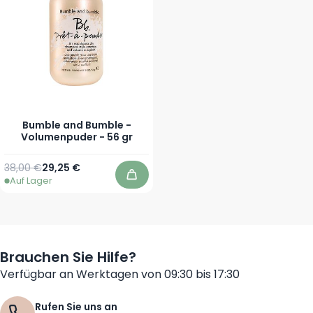
Bumble and Bumble -
Volumenpuder - 56 gr
Regulärer Preis
Sonderpreis
38,00 €
29,25 €
Auf Lager
In den Warenkorb
Brauchen Sie Hilfe?
Verfügbar an Werktagen von 09:30 bis 17:30
Rufen Sie uns an