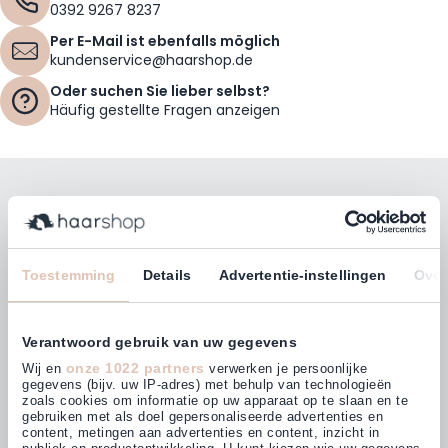
0392 9267 8237
Per E-Mail ist ebenfalls möglich
kundenservice@haarshop.de
Oder suchen Sie lieber selbst?
Häufig gestellte Fragen anzeigen
Bleiben Sie mit unserem Newsletter auf dem
Laufenden!
E-Mailadresse
Toestemming
Details
Advertentie-instellingen
Over
Abonnieren
Verantwoord gebruik van uw gegevens
onze 1022 partners
Wij en
verwerken je persoonlijke
gegevens (bijv. uw IP-adres) met behulp van technologieën
zoals cookies om informatie op uw apparaat op te slaan en te
gebruiken met als doel gepersonaliseerde advertenties en
Kunden bewerten uns mit
content, metingen aan advertenties en content, inzicht in
4,64
(880)