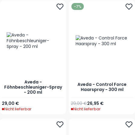
-7%
Aveda -
Aveda - Control Force
Föhnbeschleuniger-Spray
Haarspray - 300 ml
- 200 ml
Regulärer Preis
Sonderpreis
29,00 €
29,00 €
26,95 €
Nicht lieferbar
Nicht lieferbar