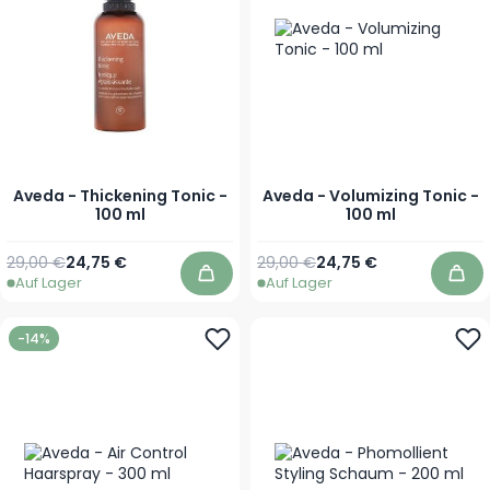
Aveda - Thickening Tonic -
Aveda - Volumizing Tonic -
100 ml
100 ml
Regulärer Preis
Sonderpreis
Regulärer Preis
Sonderpreis
29,00 €
24,75 €
29,00 €
24,75 €
Auf Lager
Auf Lager
In den Warenkorb
In 
-14%