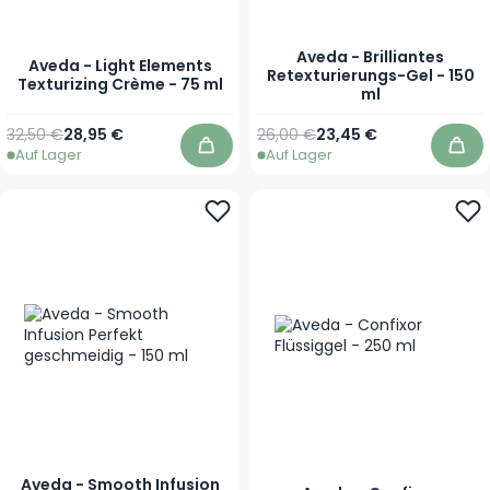
Aveda - Brilliantes
Aveda - Light Elements
Retexturierungs-Gel - 150
Texturizing Crème - 75 ml
ml
Regulärer Preis
Sonderpreis
Regulärer Preis
Sonderpreis
32,50 €
28,95 €
26,00 €
23,45 €
Auf Lager
Auf Lager
In den Warenkorb
In 
Aveda - Smooth Infusion