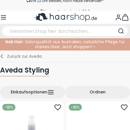
Zum Inhalt springen
Versandkostenfrei ab 39 €
Kundenservice
View
Nak Hair
: Salonqualität aus Australien, natürliche Pflege für
starkes Haar. Jetzt shoppen! >
Haarpflege
Gesichtspflege
Augenbrauen
Nagelprodukte
Haarprodukte
Elektrisch
Im Salon
Zurück zur
Aveda
Styling
Körperpflege
Augen
Nagel Zubehör
Rasierprodukte
Rasieren
Schneiden
Aveda Styling
Haarfarbe
Bräunungsprodukte
Lippen
Bartpflege
Schneidzubehör
Haarfarbe
Augenpflege
Zubehör
Dauernwelle
Einkaufsoptionen
Ordnen
Gesicht
-15%
-15%