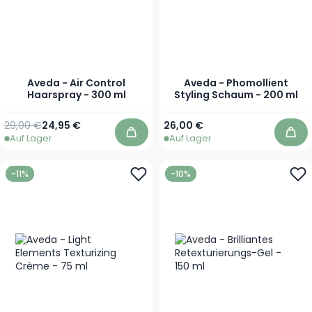
Aveda - Air Control
Aveda - Phomollient
Haarspray - 300 ml
Styling Schaum - 200 ml
Regulärer Preis
Sonderpreis
29,00 €
24,95 €
26,00 €
Auf Lager
Auf Lager
In den Warenkorb
In 
-11%
-10%