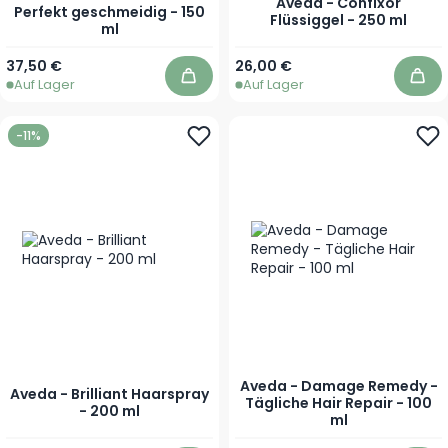
Aveda - Confixor
Perfekt geschmeidig - 150
Flüssiggel - 250 ml
ml
37,50 €
26,00 €
Auf Lager
Auf Lager
In den Warenkorb
In 
-11%
Aveda - Damage Remedy -
Aveda - Brilliant Haarspray
Tägliche Hair Repair - 100
- 200 ml
ml