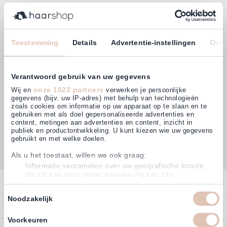
Bleiben Sie mit unserem Newsletter auf dem
Laufenden!
E-Mailadresse
Toestemming
Details
Advertentie-instellingen
Over
Abonnieren
Verantwoord gebruik van uw gegevens
onze 1022 partners
Wij en
verwerken je persoonlijke
gegevens (bijv. uw IP-adres) met behulp van technologieën
zoals cookies om informatie op uw apparaat op te slaan en te
gebruiken met als doel gepersonaliseerde advertenties en
Kunden bewerten uns mit
content, metingen aan advertenties en content, inzicht in
4,63
(875)
publiek en productontwikkeling. U kunt kiezen wie uw gegevens
gebruikt en met welke doelen.
Als u het toestaat, willen we ook graag:
Informatie verzamelen over uw geografische locatie,
die tot een paar meter nauwkeurig kan zijn
Kontakt
Uw apparaat identificeren door het actief te scannen
op specifieke eigenschappen (fingerprinting)
Toestemmingsselectie
Noodzakelijk
Kontakt
Lees meer over hoe uw persoonlijke gegevens worden verwerkt
Bestellen
detailgedeelte
en stel uw voorkeuren in het
in. U kunt uw
Konto
toestemming op elk moment wijzigen of intrekken in de
Voorkeuren
Zahlen
Cookieverklaring.