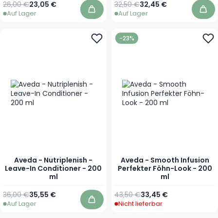
Regulärer Preis
Sonderpreis
Regulärer Preis
Sonderpreis
26,00 €
23,05 €
32,50 €
32,45 €
Auf Lager
Auf Lager
In den Warenkorb
In 
-23%
Aveda - Nutriplenish -
Aveda - Smooth Infusion
Leave-In Conditioner - 200
Perfekter Föhn-Look - 200
ml
ml
Regulärer Preis
Sonderpreis
Regulärer Preis
Sonderpreis
36,00 €
35,55 €
43,50 €
33,45 €
Auf Lager
Nicht lieferbar
In den Warenkorb