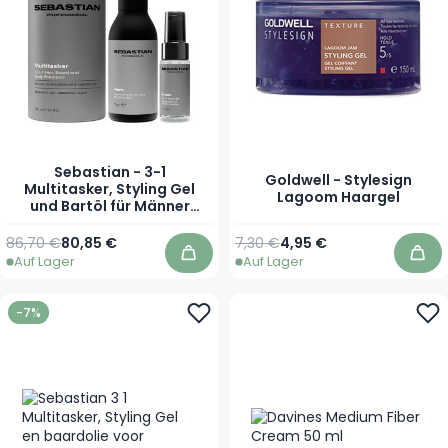
Sebastian - 3-1
Goldwell - Stylesign
Multitasker, Styling Gel
Lagoom Haargel
und Bartöl für Männer
Vorteilset
Regulärer Preis
Ab
86,70 €
80,85 €
7,30 €
4,95 €
Auf Lager
Auf Lager
In den Warenkorb
In 
-7%