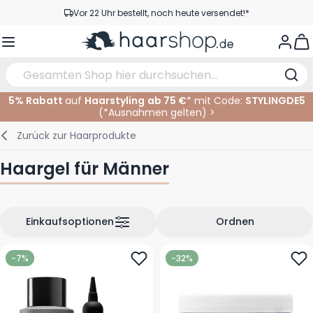
Zum Inhalt springen
Vor 22 Uhr bestellt, noch heute versendet!*
Versandkostenfrei ab 39 €
View
Kundenservice
5% Rabatt
auf
Haarstyling
ab 75 €
* mit Code:
STYLINGDE5
(*
Ausnahmen gelten
)
>
Haarpflege
Gesichtspflege
Augenbrauen
Nagelprodukte
Haarprodukte
Elektrisch
Im Salon
Zurück zur
Haarprodukte
Styling
Körperpflege
Augen
Nagel Zubehör
Rasierprodukte
Rasieren
Schneiden
Haargel für Männer
Haarfarbe
Bräunungsprodukte
Lippen
Bartpflege
Schneidzubehör
Haarfarbe
Augenpflege
Zubehör
Dauernwelle
Einkaufsoptionen
Ordnen
Gesicht
-7%
-32%