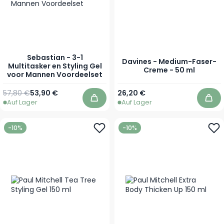
Sebastian - 3-1
Davines - Medium-Faser-
Multitasker en Styling Gel
Creme - 50 ml
voor Mannen Voordeelset
57,80 €
53,90 €
26,20 €
Auf Lager
Auf Lager
In den Warenkorb
In 
-10%
-10%