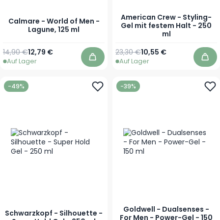
American Crew - Styling-
Calmare - World of Men -
Gel mit festem Halt - 250
Lagune, 125 ml
ml
Regulärer Preis
Sonderpreis
Regulärer Preis
Sonderpreis
14,90 €
12,79 €
23,30 €
10,55 €
Auf Lager
Auf Lager
In den Warenkorb
In 
-49%
-39%
Goldwell - Dualsenses -
Schwarzkopf - Silhouette -
For Men - Power-Gel - 150