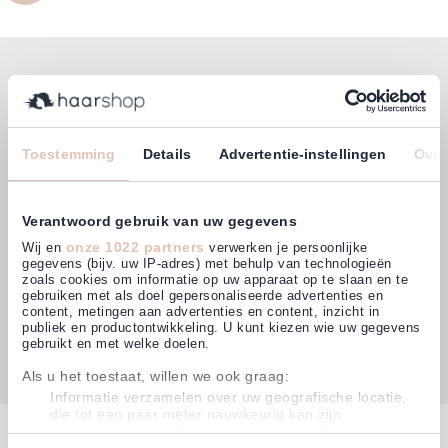
Bleiben Sie mit unserem Newsletter auf dem
Laufenden!
E-Mailadresse
Toestemming
Details
Advertentie-instellingen
Over
Abonnieren
Verantwoord gebruik van uw gegevens
onze 1022 partners
Wij en
verwerken je persoonlijke
gegevens (bijv. uw IP-adres) met behulp van technologieën
zoals cookies om informatie op uw apparaat op te slaan en te
gebruiken met als doel gepersonaliseerde advertenties en
Kunden bewerten uns mit
content, metingen aan advertenties en content, inzicht in
4,63
(875)
publiek en productontwikkeling. U kunt kiezen wie uw gegevens
gebruikt en met welke doelen.
Als u het toestaat, willen we ook graag:
Informatie verzamelen over uw geografische locatie,
die tot een paar meter nauwkeurig kan zijn
Kontakt
Uw apparaat identificeren door het actief te scannen
op specifieke eigenschappen (fingerprinting)