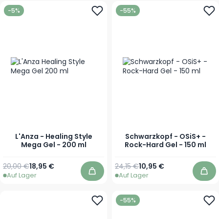
-5%
-55%
L'Anza - Healing Style
Schwarzkopf - OSiS+ -
Mega Gel - 200 ml
Rock-Hard Gel - 150 ml
Regulärer Preis
Sonderpreis
Regulärer Preis
Sonderpreis
20,00 €
18,95 €
24,15 €
10,95 €
Auf Lager
Auf Lager
In den Warenkorb
In 
-55%