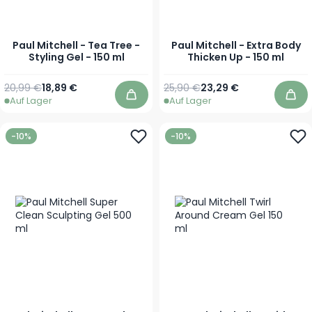
Paul Mitchell - Tea Tree -
Paul Mitchell - Extra Body
Styling Gel - 150 ml
Thicken Up - 150 ml
Regulärer Preis
Sonderpreis
Regulärer Preis
Sonderpreis
20,99 €
18,89 €
25,90 €
23,29 €
Auf Lager
Auf Lager
In den Warenkorb
In 
-10%
-10%