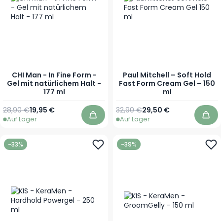
CHI Man - In Fine Form -
Paul Mitchell – Soft Hold
Gel mit natürlichem Halt -
Fast Form Cream Gel – 150
177 ml
ml
Regulärer Preis
Sonderpreis
Regulärer Preis
Sonderpreis
28,90 €
19,95 €
32,90 €
29,50 €
Auf Lager
Auf Lager
In den Warenkorb
In 
-33%
-39%