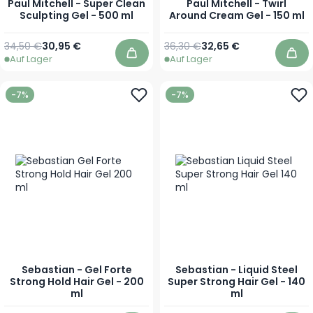
Paul Mitchell - Super Clean
Paul Mitchell - Twirl
Sculpting Gel - 500 ml
Around Cream Gel - 150 ml
Regulärer Preis
Sonderpreis
Regulärer Preis
Sonderpreis
34,50 €
30,95 €
36,30 €
32,65 €
Auf Lager
Auf Lager
In den Warenkorb
In 
-7%
-7%
Sebastian - Gel Forte
Sebastian - Liquid Steel
Strong Hold Hair Gel - 200
Super Strong Hair Gel - 140
ml
ml