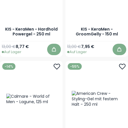
KIS - KeraMen - Hardhold
KIS - KeraMen -
Powergel - 250 ml
GroomGelly - 150 ml
Regulärer Preis
Sonderpreis
Regulärer Preis
Sonderpreis
13,00 €
8,77 €
13,00 €
7,95 €
Auf Lager
Auf Lager
In den Warenkorb
In 
-14%
-55%