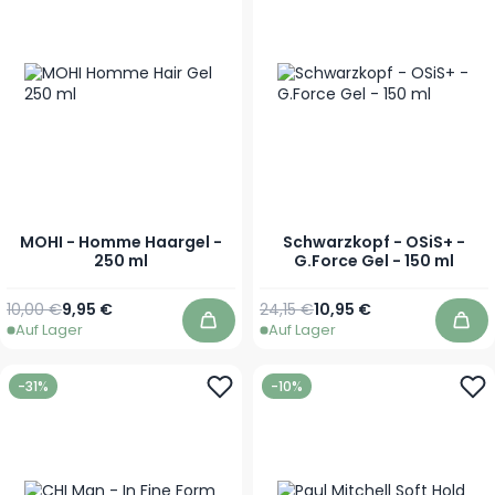
MOHI - Homme Haargel -
Schwarzkopf - OSiS+ -
250 ml
G.Force Gel - 150 ml
Regulärer Preis
Sonderpreis
Regulärer Preis
Sonderpreis
10,00 €
9,95 €
24,15 €
10,95 €
Auf Lager
Auf Lager
In den Warenkorb
In 
-31%
-10%