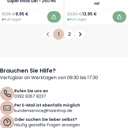
Super Hold Gel - 250 ml
ml
Regulärer Preis
Sonderpreis
Regulärer Preis
Sonderpreis
19,55 €
9,95 €
23,00 €
13,95 €
Auf Lager
Auf Lager
In den Warenkorb
In 
1
2
Sie lesen gerade die Seite
Seite
Seite
Brauchen Sie Hilfe?
Verfügbar an Werktagen von 09:30 bis 17:30
Rufen Sie uns an
0392 9267 8237
Per E-Mail ist ebenfalls möglich
kundenservice@haarshop.de
Oder suchen Sie lieber selbst?
Häufig gestellte Fragen anzeigen