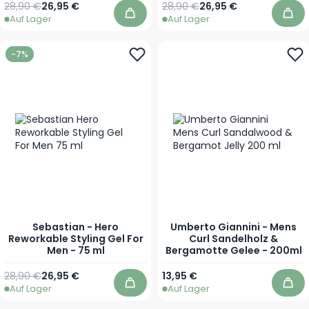
Regulärer Preis
Sonderpreis
Regulärer Preis
Sonderpreis
28,90 €
26,95 €
28,90 €
26,95 €
Auf Lager
Auf Lager
In den Warenkorb
In 
-7%
Sebastian - Hero
Umberto Giannini - Mens
Reworkable Styling Gel For
Curl Sandelholz &
Men - 75 ml
Bergamotte Gelee - 200ml
Regulärer Preis
Sonderpreis
28,90 €
26,95 €
13,95 €
Auf Lager
Auf Lager
In den Warenkorb
In 