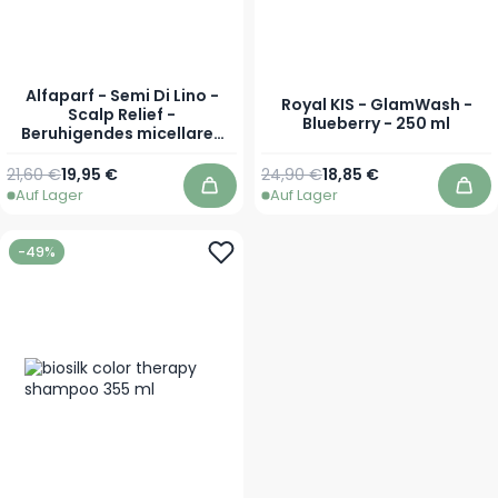
Alfaparf - Semi Di Lino -
Royal KIS - GlamWash -
Scalp Relief -
Blueberry - 250 ml
Beruhigendes micellares
Mild-Shampoo
Regulärer Preis
Ab
Regulärer Preis
Sonderpreis
21,60 €
19,95 €
24,90 €
18,85 €
Auf Lager
Auf Lager
In den Warenkorb
In 
-49%