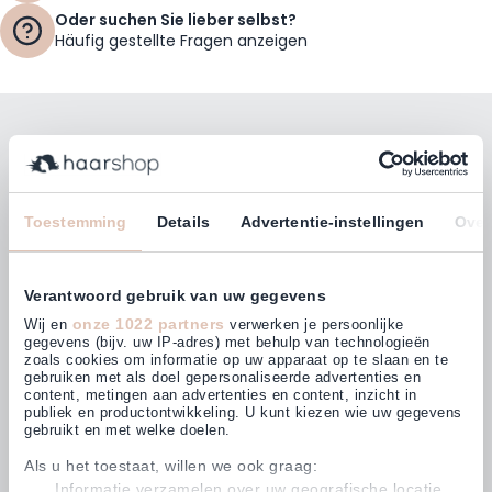
Oder suchen Sie lieber selbst?
Häufig gestellte Fragen anzeigen
Bleiben Sie mit unserem Newsletter auf dem
Laufenden!
E-Mailadresse
Toestemming
Details
Advertentie-instellingen
Over
Abonnieren
Verantwoord gebruik van uw gegevens
onze 1022 partners
Wij en
verwerken je persoonlijke
gegevens (bijv. uw IP-adres) met behulp van technologieën
zoals cookies om informatie op uw apparaat op te slaan en te
gebruiken met als doel gepersonaliseerde advertenties en
Kunden bewerten uns mit
content, metingen aan advertenties en content, inzicht in
4,63
(875)
publiek en productontwikkeling. U kunt kiezen wie uw gegevens
gebruikt en met welke doelen.
Als u het toestaat, willen we ook graag:
Informatie verzamelen over uw geografische locatie,