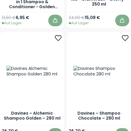
in 1 Shampoo &
250 ml
Conditioner - Golden
Blondes - 275 ml
Regulärer Preis
Sonderpreis
Regulärer Preis
Sonderpreis
13,50 €
6,95 €
24,90 €
15,08 €
Auf Lager
Auf Lager
In den Warenkorb
In 
Davines – Alchemic
Davines – Shampoo
Shampoo Golden – 280 ml
Chocolate – 280 ml
26,70 €
26,70 €