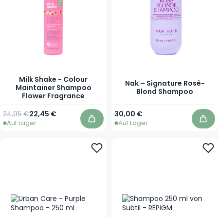
Milk Shake - Colour
Nak – Signature Rosé-
Maintainer Shampoo
Blond Shampoo
Flower Fragrance
Regulärer Preis
Ab
Ab
24,95 €
22,45 €
30,00 €
Auf Lager
Auf Lager
In den Warenkorb
In 