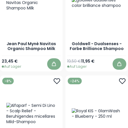
Jean Paul Mynè Navitas
Goldwell - Dualsenses -
Organic Shampoo Milk
Farbe Brilliance Shampoo
Ab
Regulärer Preis
Ab
23,45 €
19,50 €
11,95 €
Auf Lager
Auf Lager
In den Warenkorb
In 
-8%
-24%