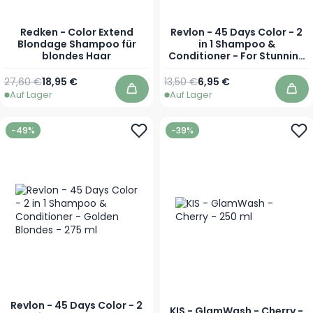
Redken - Color Extend
Revlon - 45 Days Color - 2
Blondage Shampoo für
in 1 Shampoo &
blondes Haar
Conditioner - For Stunning
Highlights - 275 ml
Regulärer Preis
Ab
Regulärer Preis
Sonderpreis
27,60 €
18,95 €
13,50 €
6,95 €
Auf Lager
Auf Lager
In den Warenkorb
In 
-49%
-39%
Revlon - 45 Days Color - 2
KIS - GlamWash - Cherry -