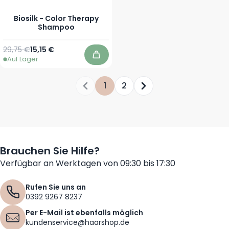
Biosilk - Color Therapy
Shampoo
Regulärer Preis
Ab
29,75 €
15,15 €
Auf Lager
In den Warenkorb
1
2
Sie lesen gerade die Seite
Seite
Seite
Brauchen Sie Hilfe?
Verfügbar an Werktagen von 09:30 bis 17:30
Rufen Sie uns an
0392 9267 8237
Per E-Mail ist ebenfalls möglich
kundenservice@haarshop.de