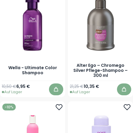
Alter Ego – Chromego
Wella - Ultimate Color
Silver Pflege-Shampoo –
Shampoo
300 ml
Regulärer Preis
Ab
Regulärer Preis
Sonderpreis
10,50 €
6,95 €
21,25 €
10,35 €
Auf Lager
Auf Lager
In den Warenkorb
In 
-10%