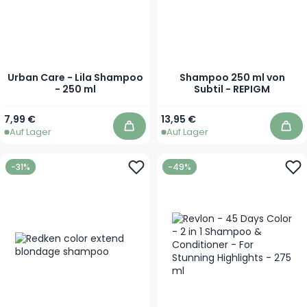
Urban Care - Lila Shampoo
Shampoo 250 ml von
- 250 ml
Subtil - REPIGM
Ab
7,99 €
13,95 €
Auf Lager
Auf Lager
In den Warenkorb
In 
-31%
-49%