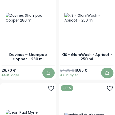
Davines – Shampoo
KIS - GlamWash - Apricot -
Copper – 280 ml
250 ml
Regulärer Preis
Sonderpreis
26,70 €
24,90 €
18,85 €
Auf Lager
Auf Lager
In den Warenkorb
In 
-39%