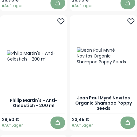
Auf Lager
Auf Lager
In den Warenkorb
In 
Jean Paul Mynè Navitas
Philip Martin's - Anti-
Organic Shampoo Poppy
Gelbstich - 200 ml
Seeds
Ab
28,50 €
23,45 €
Auf Lager
Auf Lager
In den Warenkorb
In 