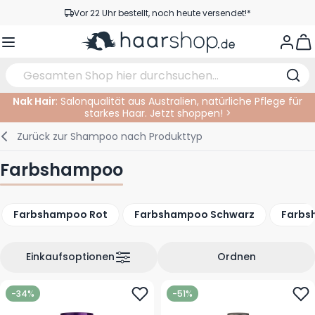
Zum Inhalt springen
Vor 22 Uhr bestellt, noch heute versendet!*
Versandkostenfrei ab 39 €
View
Kundenservice
Nak Hair
: Salonqualität aus Australien, natürliche Pflege für
starkes Haar. Jetzt shoppen! >
Haarpflege
Gesichtspflege
Augenbrauen
Nagelprodukte
Haarprodukte
Elektrisch
Im Salon
Zurück zur
Shampoo nach Produkttyp
Styling
Körperpflege
Augen
Nagel Zubehör
Rasierprodukte
Rasieren
Schneiden
Farbshampoo
Haarfarbe
Bräunungsprodukte
Lippen
Bartpflege
Schneidzubehör
Haarfarbe
Farbshampoo Rot
Farbshampoo Schwarz
Farbs
Augenpflege
Zubehör
Dauernwelle
Gesicht
Einkaufsoptionen
Ordnen
-34%
-51%