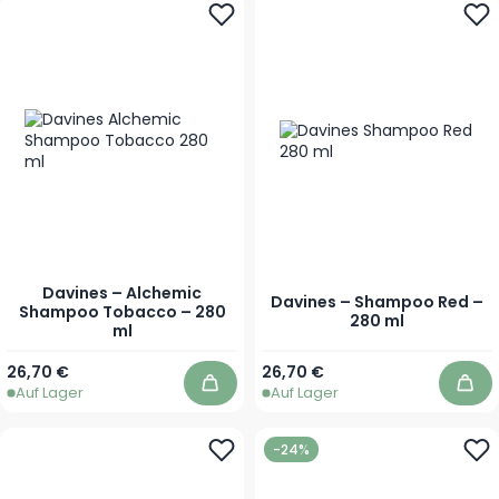
Davines – Alchemic
Davines – Shampoo Red –
Shampoo Tobacco – 280
280 ml
ml
26,70 €
26,70 €
Auf Lager
Auf Lager
In den Warenkorb
In 
-24%