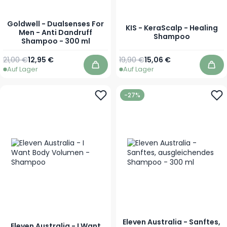
Goldwell - Dualsenses For
KIS - KeraScalp - Healing
Men - Anti Dandruff
Shampoo
Shampoo - 300 ml
Regulärer Preis
Sonderpreis
Regulärer Preis
Ab
21,00 €
12,95 €
19,90 €
15,06 €
Auf Lager
Auf Lager
In den Warenkorb
In 
-27%
Eleven Australia - Sanftes,
Eleven Australia - I Want