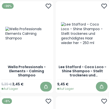
-36%
Wella Professionals -
Lee Stafford - Coco Loco -
Elements - Calming
Shine Shampoo - Stellt
Shampoo
trockenes und
geschädigtes Haar wieder
her - 250 ml
Regulärer Preis
Ab
5,39 €
3,45 €
9,45 €
Auf Lager
Auf Lager
In den Warenkorb
In 
-6%