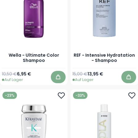
Wella - Ultimate Color
REF - Intensive Hydratation
Shampoo
- Shampoo
Regulärer Preis
Ab
Regulärer Preis
Ab
10,50 €
6,95 €
15,00 €
13,95 €
Auf Lager
Auf Lager
In den Warenkorb
In 
-23%
-33%