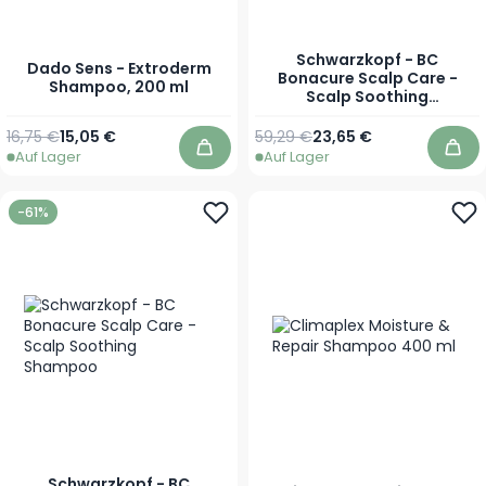
Schwarzkopf - BC
Dado Sens - Extroderm
Bonacure Scalp Care -
Shampoo, 200 ml
Scalp Soothing
Voordeelset
Regulärer Preis
Sonderpreis
16,75 €
15,05 €
59,29 €
23,65 €
Auf Lager
Auf Lager
In den Warenkorb
In 
-61%
Schwarzkopf - BC