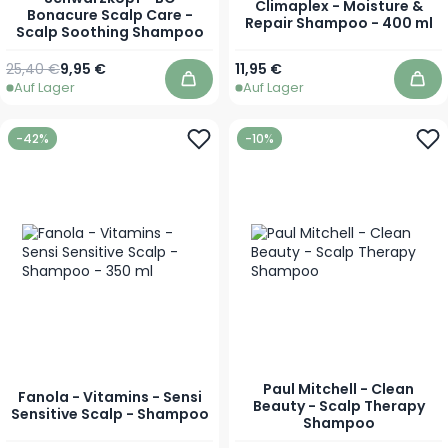
Climaplex - Moisture &
Bonacure Scalp Care -
Repair Shampoo - 400 ml
Scalp Soothing Shampoo
Regulärer Preis
Ab
25,40 €
9,95 €
11,95 €
Auf Lager
Auf Lager
In den Warenkorb
In 
-42%
-10%
Paul Mitchell - Clean
Fanola - Vitamins - Sensi
Beauty - Scalp Therapy
Sensitive Scalp - Shampoo
Shampoo