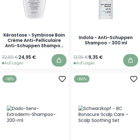
Kérastase - Symbiose Bain
Indola - Anti-Schuppen
Crème Anti-Pelliculaire
Shampoo - 300 ml
Anti-Schuppen Shampoo
Trockene Kopfhaut - 250
ml
Regulärer Preis
Sonderpreis
Regulärer Preis
Sonderpreis
32,60 €
24,95 €
13,95 €
9,35 €
Auf Lager
Auf Lager
In den Warenkorb
In 
-10%
-60%