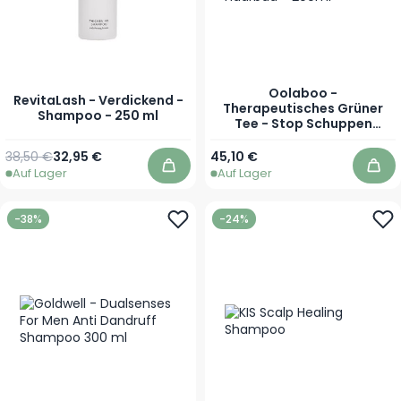
Oolaboo -
RevitaLash - Verdickend -
Therapeutisches Grüner
Shampoo - 250 ml
Tee - Stop Schuppen
Haarbad - 200ml
Regulärer Preis
Sonderpreis
38,50 €
32,95 €
45,10 €
Auf Lager
Auf Lager
In den Warenkorb
In 
-38%
-24%