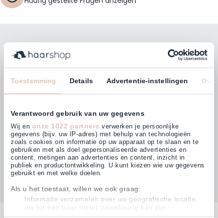
Häufig gestellte Fragen anzeigen
Bleiben Sie mit unserem Newsletter auf dem
Laufenden!
E-Mailadresse
Toestemming
Details
Advertentie-instellingen
Over
Abonnieren
Verantwoord gebruik van uw gegevens
onze 1022 partners
Wij en
verwerken je persoonlijke
gegevens (bijv. uw IP-adres) met behulp van technologieën
zoals cookies om informatie op uw apparaat op te slaan en te
gebruiken met als doel gepersonaliseerde advertenties en
Kunden bewerten uns mit
content, metingen aan advertenties en content, inzicht in
4,63
(875)
publiek en productontwikkeling. U kunt kiezen wie uw gegevens
gebruikt en met welke doelen.
Als u het toestaat, willen we ook graag:
Informatie verzamelen over uw geografische locatie,
die tot een paar meter nauwkeurig kan zijn
Kontakt
Uw apparaat identificeren door het actief te scannen