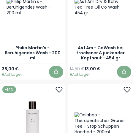
Philip Martin's -
As I Am - CoWash bei
Beruhigendes Wash - 200
trockener & juckender
ml
Kopfhaut - 454 gr
Regulärer Preis
Sonderpreis
38,00 €
14,50 €
13,00 €
Auf Lager
Auf Lager
In den Warenkorb
In 
-14%