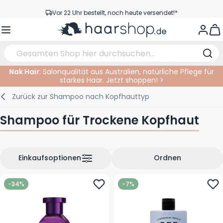
Zum Inhalt springen
Vor 22 Uhr bestellt, noch heute versendet!*
Versandkostenfrei ab 39 €
View
Kundenservice
Nak Hair
: Salonqualität aus Australien, natürliche Pflege für
starkes Haar. Jetzt shoppen! >
Haarpflege
Gesichtspflege
Augenbrauen
Nagelprodukte
Haarprodukte
Elektrisch
Im Salon
Zurück zur
Shampoo nach Kopfhauttyp
Styling
Körperpflege
Augen
Nagel Zubehör
Rasierprodukte
Rasieren
Schneiden
Shampoo für Trockene Kopfhaut
Haarfarbe
Bräunungsprodukte
Lippen
Bartpflege
Schneidzubehör
Haarfarbe
Augenpflege
Zubehör
Dauernwelle
Einkaufsoptionen
Ordnen
Gesicht
-34%
-7%