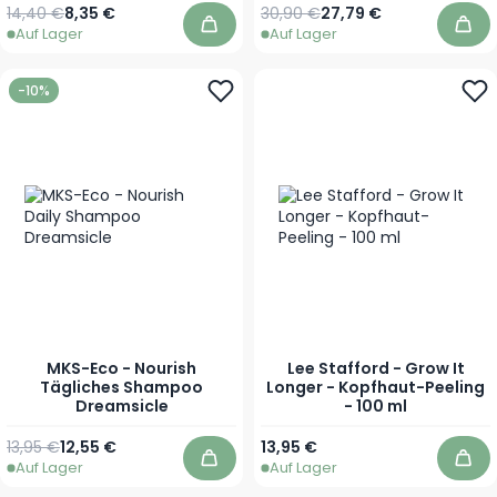
Regulärer Preis
Ab
Regulärer Preis
Ab
14,40 €
8,35 €
30,90 €
27,79 €
Auf Lager
Auf Lager
In den Warenkorb
In 
-10%
MKS-Eco - Nourish
Lee Stafford - Grow It
Tägliches Shampoo
Longer - Kopfhaut-Peeling
Dreamsicle
- 100 ml
Regulärer Preis
Ab
13,95 €
12,55 €
13,95 €
Auf Lager
Auf Lager
In den Warenkorb
In 