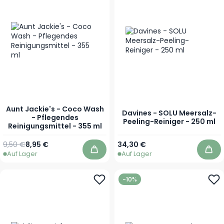
Aunt Jackie's - Coco Wash
Davines - SOLU Meersalz-
- Pflegendes
Peeling-Reiniger - 250 ml
Reinigungsmittel - 355 ml
Regulärer Preis
Sonderpreis
9,50 €
8,95 €
34,30 €
Auf Lager
Auf Lager
In den Warenkorb
In 
-10%