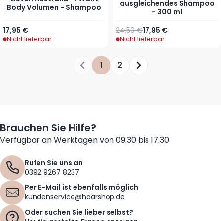
ausgleichendes Shampoo
Body Volumen - Shampoo
- 300 ml
Ab
Regulärer Preis
Sonderpreis
17,95 €
24,50 €
17,95 €
Nicht lieferbar
Nicht lieferbar
1
2
Sie lesen gerade die Seite
Seite
Seite
Brauchen Sie Hilfe?
Verfügbar an Werktagen von 09:30 bis 17:30
Rufen Sie uns an
0392 9267 8237
Per E-Mail ist ebenfalls möglich
kundenservice@haarshop.de
Oder suchen Sie lieber selbst?