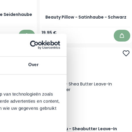
öse Seidenhaube
Beauty Pillow - Satinhaube - Schwarz
19,95 €
Auf Lager
In den Warenkorb
In d
Over
p van technologieën zoals
erde advertenties en content,
en wie uw gegevens gebruikt
s & Hibiskus
Cantu - Sheabutter Leave-In