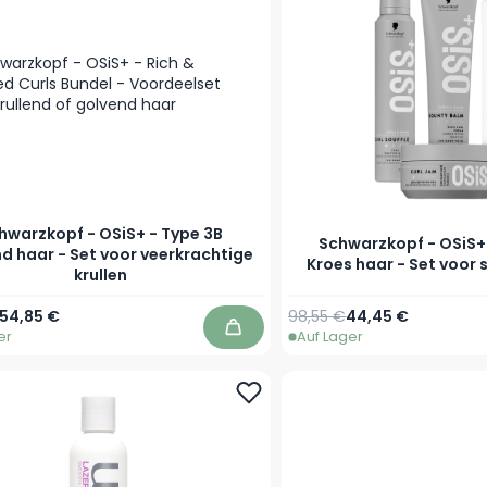
hwarzkopf - OSiS+ - Type 3B
Schwarzkopf - OSiS+
nd haar - Set voor veerkrachtige
Kroes haar - Set voor 
krullen
54,85 €
98,55 €
44,45 €
er
Auf Lager
In den Warenkorb