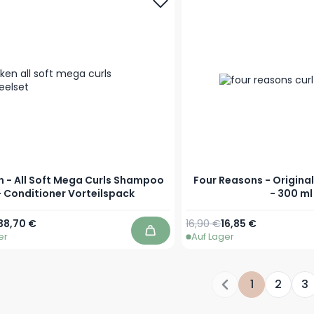
 - All Soft Mega Curls Shampoo
Four Reasons - Origina
+ Conditioner Vorteilspack
- 300 ml
Regulärer Preis
Sonderpreis
38,70 €
16,90 €
16,85 €
er
Auf Lager
In den Warenkorb
1
2
3
Sie lesen ger
Seite
Sei