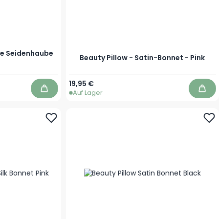
öse Seidenhaube
Beauty Pillow - Satin-Bonnet - Pink
19,95 €
Auf Lager
In den Warenkorb
In d