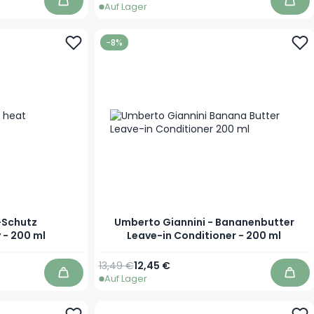
Auf Lager
In den Warenkorb
In d
-8%
-Schutz
Umberto Giannini - Bananenbutter
 - 200 ml
Leave-in Conditioner - 200 ml
Regulärer Preis
Sonderpreis
13,49 €
12,45 €
Auf Lager
In den Warenkorb
In d