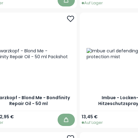
er
Auf Lager
In den Warenkorb
rzkopf - Blond Me - Bondfinity
Imbue - Locken
Repair Oil - 50 ml
Hitzeschutzspray
r Preis
Sonderpreis
12,95 €
13,45 €
er
Auf Lager
In den Warenkorb