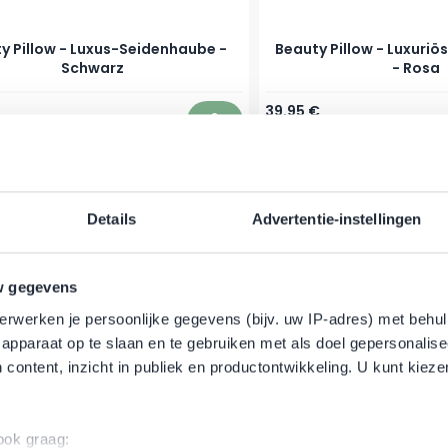
y Pillow - Luxus-Seidenhaube -
Beauty Pillow - Luxuri
Schwarz
- Rosa
39,95 €
er
Auf Lager
In den Warenkorb
Details
Advertentie-instellingen
w gegevens
erwerken je persoonlijke gegevens (bijv. uw IP-adres) met behul
apparaat op te slaan en te gebruiken met als doel gepersonalise
 content, inzicht in publiek en productontwikkeling. U kunt kiez
zkopf - BC Bonacure - Moisture
Shea Moisture - Koko
 ook graag: