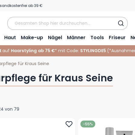
sandkostenfrei ab 39 €
Haut
Make-up
Nägel
Männer
Tools
Friseur
N
t
auf
Haarstyling
ab 75 €
* mit Code:
STYLINGDE5
(*
Ausnahmen
rpflege für Kraus Seine
rpflege für Kraus Seine
24
von
79
-55%