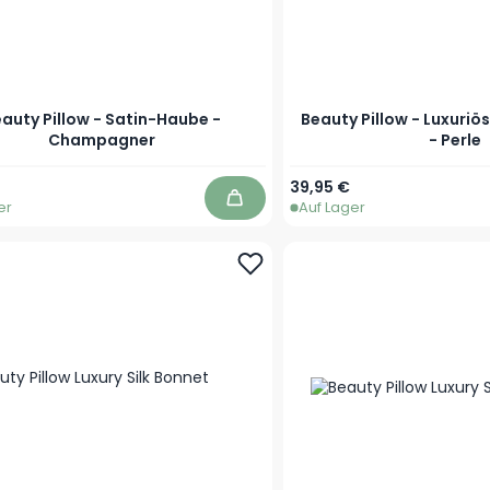
auty Pillow - Satin-Haube -
Beauty Pillow - Luxuri
Champagner
- Perle
39,95 €
er
Auf Lager
In den Warenkorb