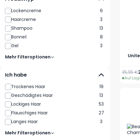
Lockencreme
6
Haarcreme
3
Shampoo
13
Bonnet
8
Gel
3
Unit
Mehr Filteroptionen
Reguläre
35,95 €
Ich habe
Auf Lag
Trockenes Haar
19
Geschädigtes Haar
13
Lockiges Haar
53
Flauschiges Haar
27
Langes Haar
3
Mehr Filteroptionen