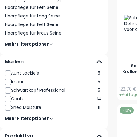
Haarpflege für Fein Seine
Haarpflege für Lang Seine
Haarpflege für Fett Seine
Haarpflege für Kraus Seine
Mehr Filteroptionen
Marken
Sc
Krulle
Aunt Jackie's
5
Imbue
5
122,70 €
Schwarzkopf Professional
5
Auf Lag
Cantu
14
Shea Moisture
11
-19%
Mehr Filteroptionen
Produkttyp