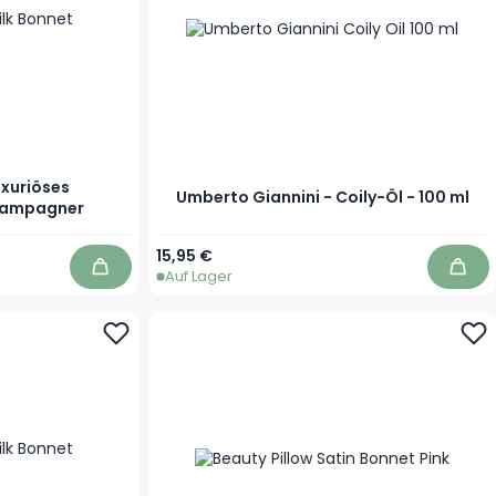
uxuriöses
Umberto Giannini - Coily-Öl - 100 ml
hampagner
15,95 €
Auf Lager
In den Warenkorb
In d