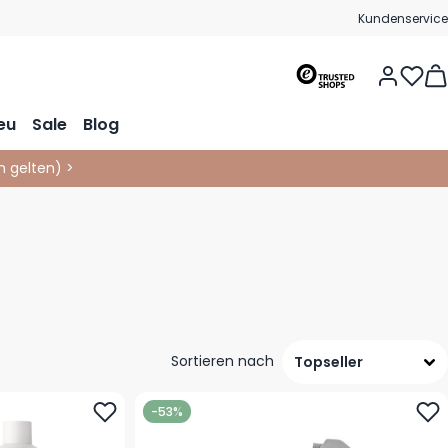
Kundenservice
Vie
eu
Sale
Blog
 gelten
)
>
Sortieren nach
-53%