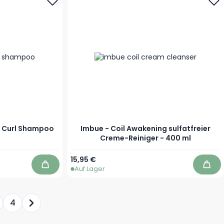
l Curl Shampoo
Imbue - Coil Awakening sulfatfreier
Creme-Reiniger - 400 ml
15,95 €
Auf Lager
In den Warenkorb
In d
4
ade die Seite
te
Seite
Seite