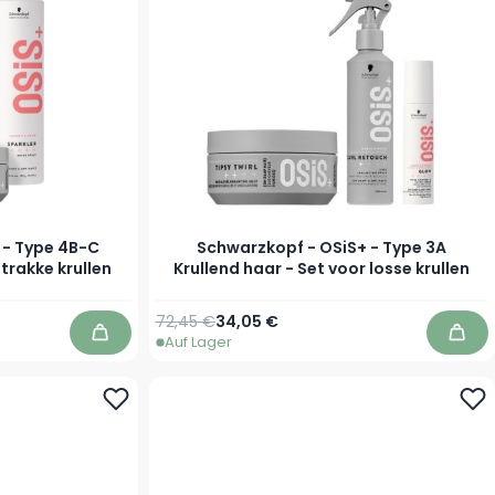
 - Type 4B-C
Schwarzkopf - OSiS+ - Type 3A
strakke krullen
Krullend haar - Set voor losse krullen
72,45 €
34,05 €
Auf Lager
In den Warenkorb
In d