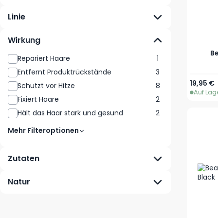
Linie
Wirkung
Be
Repariert Haare
1
Entfernt Produktrückstände
3
19,95 €
Schützt vor Hitze
8
Auf Lag
Fixiert Haare
2
Hält das Haar stark und gesund
2
Mehr Filteroptionen
Zutaten
Natur