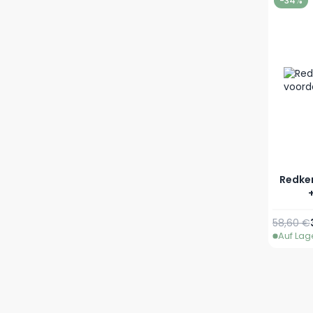
-34%
Redken
58,60 €
Auf Lag