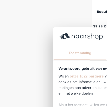
Beaut
39,95 €
Auf Lag
-56%
Toestemming
Verantwoord gebruik van u
Wij en
onze 1022 partners
v
cookies om informatie op uw 
metingen aan advertenties en
en met welke doelen.
Schwar
Als u het toestaat, willen we