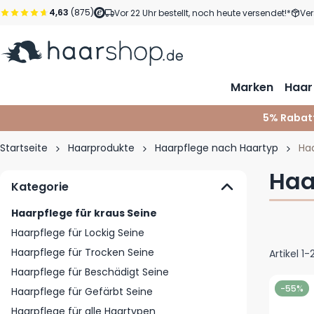
Zum Inhalt springen
4,63
(875)
Vor 22 Uhr bestellt, noch heute versendet!*
Ver
Marken
Haar
5% Rabat
Startseite
Haarprodukte
Haarpflege nach Haartyp
Haa
Haa
Kategorie
Haarpflege für kraus Seine
Haarpflege für Lockig Seine
Haarpflege für Trocken Seine
Artikel
1
-
Haarpflege für Beschädigt Seine
-55%
Haarpflege für Gefärbt Seine
Haarpflege für alle Haartypen