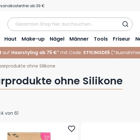
rsandkostenfrei ab 39 €
Haut
Make-up
Nägel
Männer
Tools
Friseur
N
t
auf
Haarstyling
ab 75 €
* mit Code:
STYLINGDE5
(*
Ausnahmen
aarprodukte ohne Silikone
rprodukte ohne Silikone
24
von
61