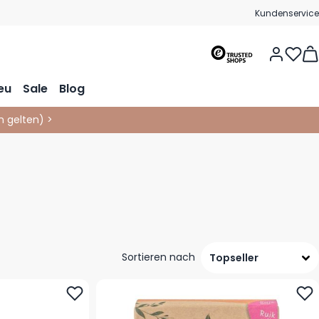
Kundenservice
Vie
eu
Sale
Blog
 gelten
)
>
Sortieren nach