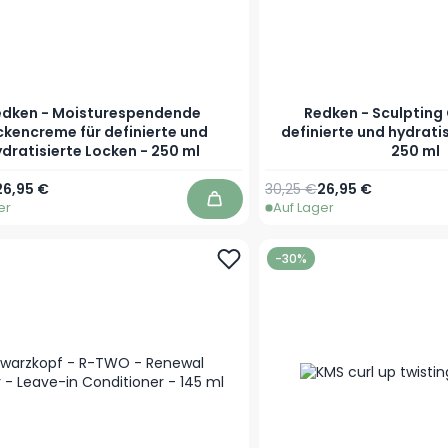
edken - Moisturespendende
Redken - Sculpting 
ckencreme für definierte und
definierte und hydrati
dratisierte Locken - 250 ml
250 ml
r Preis
Sonderpreis
Regulärer Preis
Sonderpreis
26,95 €
30,25 €
26,95 €
er
Auf Lager
In den Warenkorb
-30%