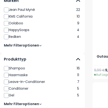
Marken
Jean Paul Mynè
22
KMS California
10
Oolaboo
9
HappySoaps
4
Redken
4
Mehr Filteroptionen
Gutaus
Produkttyp
Shampoo
16
Reguläre
S
9,99 €
9
Auf Lag
Haarmaske
11
Leave-In-Conditioner
7
Conditioner
5
Gel
5
Mehr Filteroptionen