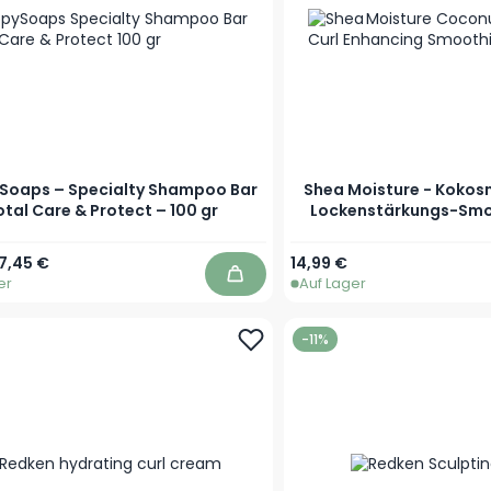
Soaps – Specialty Shampoo Bar
Shea Moisture - Kokosn
otal Care & Protect – 100 gr
Lockenstärkungs-Smo
r Preis
Sonderpreis
17,45 €
14,99 €
er
Auf Lager
In den Warenkorb
-11%