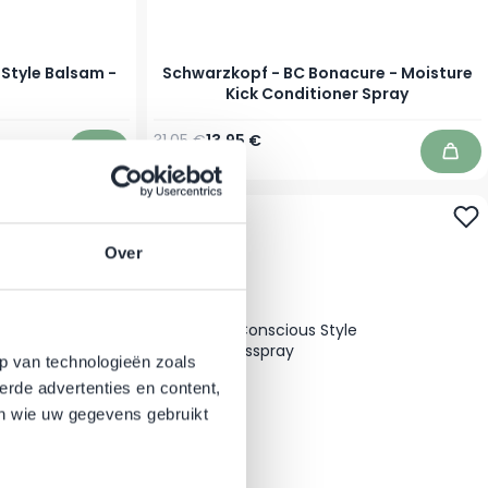
-Style Balsam -
Schwarzkopf - BC Bonacure - Moisture
Kick Conditioner Spray
Regulärer Preis
Ab
31,05 €
13,95 €
Auf Lager
In den Warenkorb
In d
-31%
Over
p van technologieën zoals
erde advertenties en content,
en wie uw gegevens gebruikt