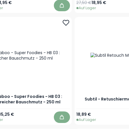
r Preis
b
Regulärer Preis
Sonderpreis
1,95 €
27,50 €
18,95 €
er
Auf Lager
In den Warenkorb
boo - Super Foodies - HB 03 :
Subtil - Retuschierm
freicher Bauschmutz - 250 ml
r Preis
Sonderpreis
Ab
35,25 €
18,89 €
er
Auf Lager
In den Warenkorb