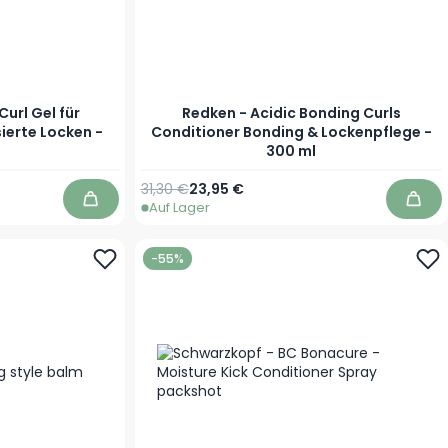
Curl Gel für
Redken - Acidic Bonding Curls
sierte Locken -
Conditioner Bonding & Lockenpflege -
300 ml
Regulärer Preis
Sonderpreis
31,30 €
23,95 €
Auf Lager
In den Warenkorb
In d
-55%