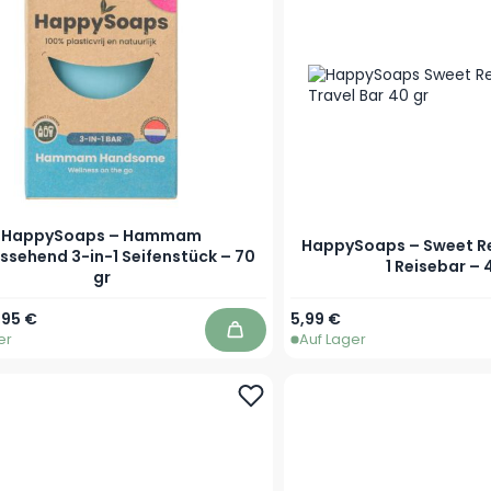
HappySoaps – Hammam
HappySoaps – Sweet Re
sehend 3-in-1 Seifenstück – 70
1 Reisebar – 
gr
r Preis
onderpreis
,95 €
5,99 €
er
Auf Lager
In den Warenkorb