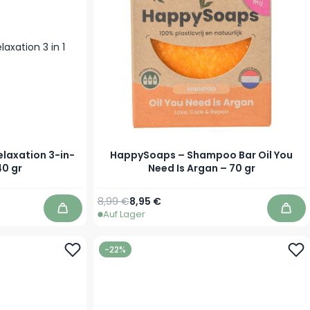
laxation 3-in-
HappySoaps – Shampoo Bar Oil You
40 gr
Need Is Argan – 70 gr
Regulärer Preis
Sonderpreis
8,99 €
8,95 €
Auf Lager
In den Warenkorb
In d
-22%