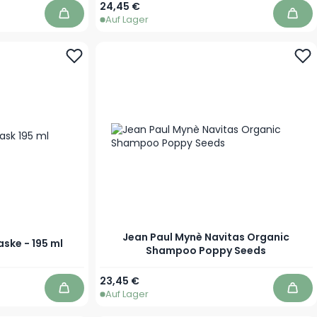
Ab
24,45 €
Auf Lager
In den Warenkorb
In d
Jean Paul Mynè Navitas Organic
aske - 195 ml
Shampoo Poppy Seeds
Ab
23,45 €
Auf Lager
In den Warenkorb
In d