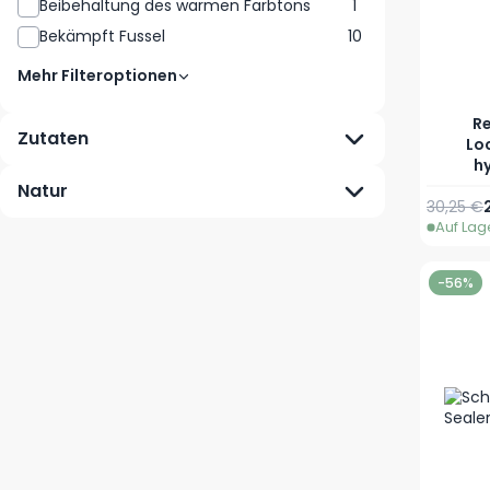
Beibehaltung des warmen Farbtons
1
Bekämpft Fussel
10
Mehr Filteroptionen
R
Zutaten
Lo
hy
Natur
Reguläre
30,25 €
Auf Lag
-56%