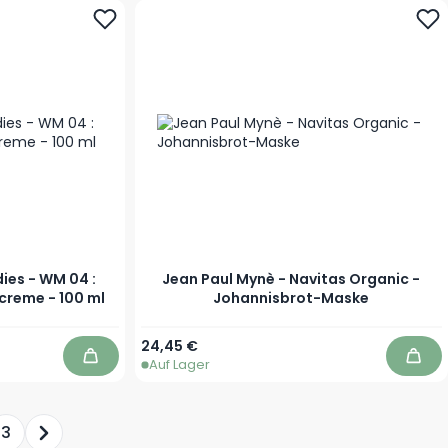
ies - WM 04 :
Jean Paul Mynè - Navitas Organic -
creme - 100 ml
Johannisbrot-Maske
Ab
24,45 €
Auf Lager
In den Warenkorb
In d
3
erade die Seite
eite
Seite