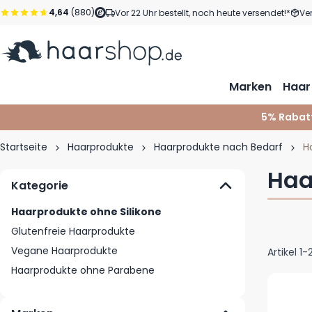
Zum Inhalt springen
4,64
(880)
Vor 22 Uhr bestellt, noch heute versendet!*
Ve
Marken
Haar
5% Rabat
Startseite
Haarprodukte
Haarprodukte nach Bedarf
H
Haa
Kategorie
Haarprodukte ohne Silikone
Glutenfreie Haarprodukte
Vegane Haarprodukte
Artikel
1
-
Haarprodukte ohne Parabene