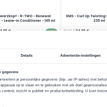
warzkopf - R-TWO - Renewal
KMS - Curl Up Twisting
 - Leave-in Conditioner - 145 ml
230 ml
r Preis
Sonderpreis
Regulärer Preis
Sonderpreis
14,95 €
35,50 €
24,95 €
er
Auf Lager
In den Warenkorb
-57%
Details
Advertentie-instellingen
w gegevens
erwerken je persoonlijke gegevens (bijv. uw IP-adres) met behul
apparaat op te slaan en te gebruiken met als doel gepersonalise
 content, inzicht in publiek en productontwikkeling. U kunt kiez