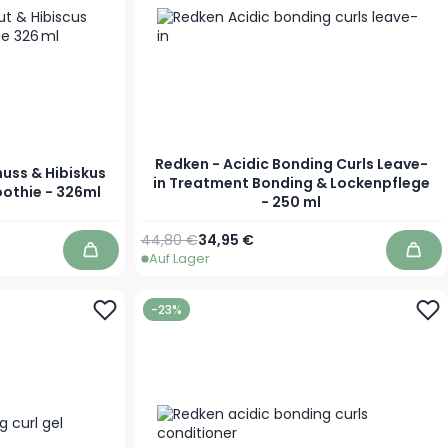
Redken - Acidic Bonding Curls Leave-
uss & Hibiskus
in Treatment Bonding & Lockenpflege
othie - 326ml
- 250 ml
Regulärer Preis
Sonderpreis
44,80 €
34,95 €
Auf Lager
In den Warenkorb
In d
-23%