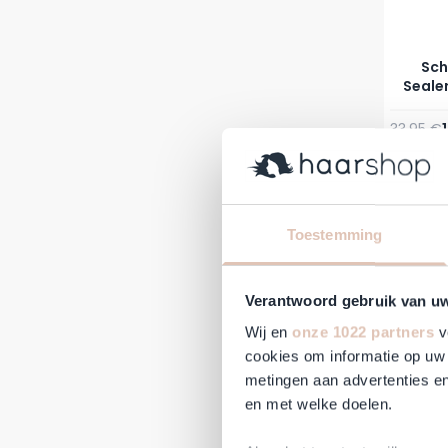
Sch
Sealer
Reguläre
33,95 €
Auf Lag
-31%
Toestemming
Verantwoord gebruik van u
Wij en
onze 1022 partners
v
cookies om informatie op uw 
metingen aan advertenties en
en met welke doelen.