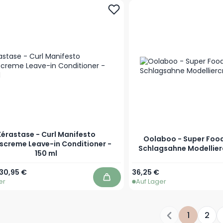
Kérastase - Curl Manifesto
Oolaboo - Super Food
screme Leave-in Conditioner -
Schlagsahne Modellier
150 ml
r Preis
Sonderpreis
30,95 €
36,25 €
er
Auf Lager
In den Warenkorb
1
2
Sie lesen g
Seite
S