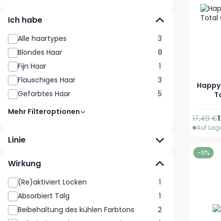
Ich habe
Alle haartypes
3
Blondes Haar
8
Fijn Haar
1
Flauschiges Haar
3
Happy
Gefärbtes Haar
5
T
Mehr Filteroptionen
Reguläre
17,49 €
Auf Lag
Linie
-11%
Wirkung
(Re)aktiviert Locken
1
Absorbiert Talg
1
Beibehaltung des kühlen Farbtons
2