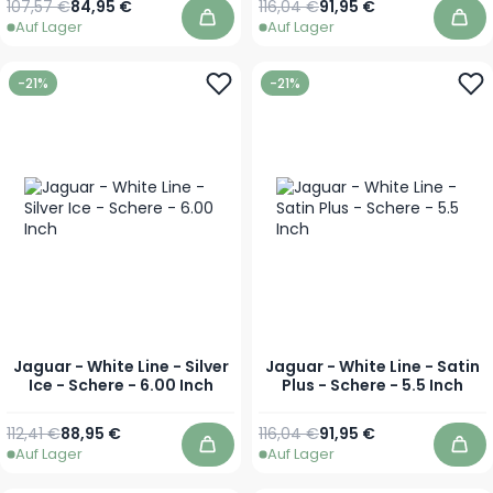
Regulärer Preis
Sonderpreis
Regulärer Preis
Sonderpreis
107,57 €
84,95 €
116,04 €
91,95 €
Auf Lager
Auf Lager
In den Warenkorb
In 
-21%
-21%
Jaguar - White Line - Silver
Jaguar - White Line - Satin
Ice - Schere - 6.00 Inch
Plus - Schere - 5.5 Inch
Regulärer Preis
Sonderpreis
Regulärer Preis
Sonderpreis
112,41 €
88,95 €
116,04 €
91,95 €
Auf Lager
Auf Lager
In den Warenkorb
In 