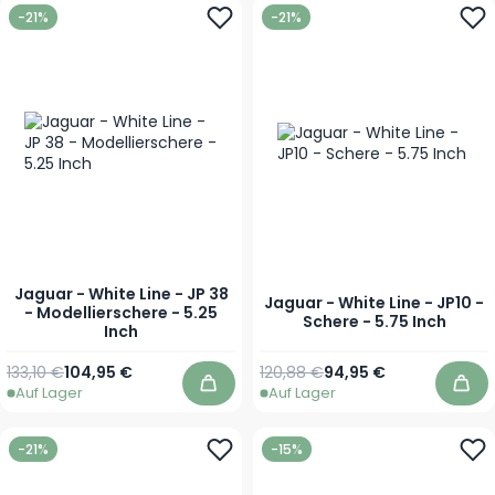
-21%
-21%
Jaguar - White Line - JP 38
Jaguar - White Line - JP10 -
- Modellierschere - 5.25
Schere - 5.75 Inch
Inch
Regulärer Preis
Sonderpreis
Regulärer Preis
Sonderpreis
133,10 €
104,95 €
120,88 €
94,95 €
Auf Lager
Auf Lager
In den Warenkorb
In 
-21%
-15%