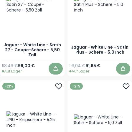
Jaguar - White Line - Satin
Jaguar - White Line - Satin
27 - Coupe-Schere - 5,50
Plus - Schere - 5.0 Inch
Zoll
Regulärer Preis
Sonderpreis
Regulärer Preis
Sonderpreis
118,46 €
99,00 €
116,04 €
91,95 €
Auf Lager
Auf Lager
In den Warenkorb
In 
-21%
-21%