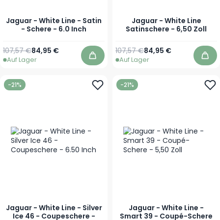
Jaguar - White Line - Satin
Jaguar - White Line
- Schere - 6.0 Inch
Satinschere - 6,50 Zoll
Regulärer Preis
Sonderpreis
Regulärer Preis
Sonderpreis
107,57 €
84,95 €
107,57 €
84,95 €
Auf Lager
Auf Lager
In den Warenkorb
In 
-21%
-21%
Jaguar - White Line - Silver
Jaguar - White Line -
Ice 46 - Coupeschere -
Smart 39 - Coupé-Schere