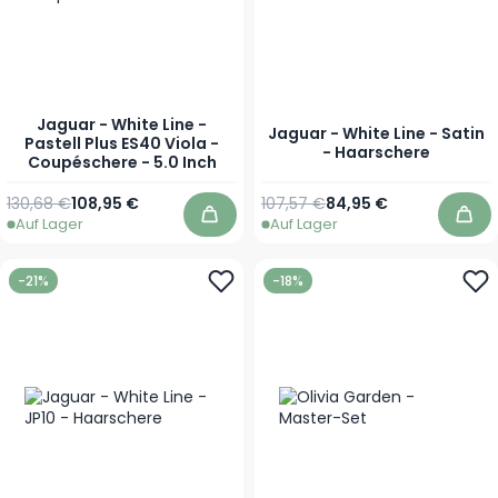
Jaguar - White Line -
Jaguar - White Line - Satin
Pastell Plus ES40 Viola -
- Haarschere
Coupéschere - 5.0 Inch
Regulärer Preis
Sonderpreis
Regulärer Preis
Ab
130,68 €
108,95 €
107,57 €
84,95 €
Auf Lager
Auf Lager
In den Warenkorb
In 
-21%
-18%