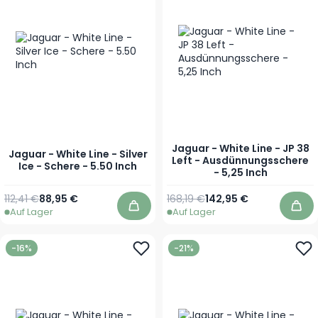
Jaguar - White Line - JP 38
Jaguar - White Line - Silver
Left - Ausdünnungsschere
Ice - Schere - 5.50 Inch
- 5,25 Inch
Regulärer Preis
Sonderpreis
Regulärer Preis
Sonderpreis
112,41 €
88,95 €
168,19 €
142,95 €
Auf Lager
Auf Lager
In den Warenkorb
In 
-16%
-21%