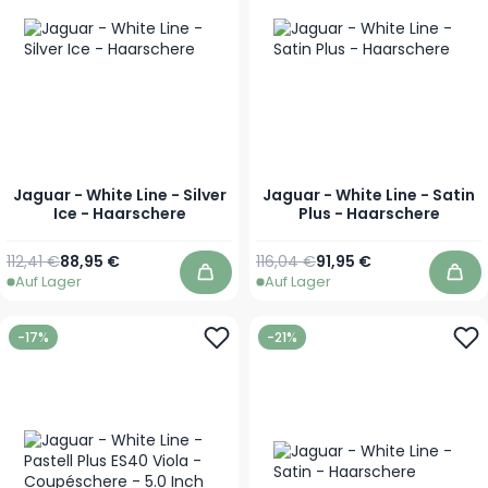
Jaguar - White Line - Silver
Jaguar - White Line - Satin
Ice - Haarschere
Plus - Haarschere
Regulärer Preis
Ab
Regulärer Preis
Ab
112,41 €
88,95 €
116,04 €
91,95 €
Auf Lager
Auf Lager
In den Warenkorb
In 
-17%
-21%