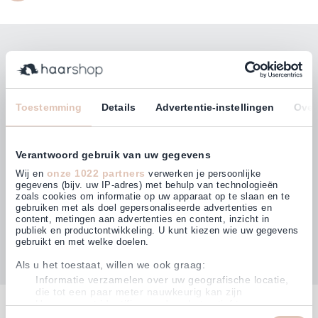
Bleiben Sie mit unserem Newsletter auf dem
Laufenden!
E-Mailadresse
Toestemming
Details
Advertentie-instellingen
Over
Abonnieren
Verantwoord gebruik van uw gegevens
onze 1022 partners
Wij en
verwerken je persoonlijke
gegevens (bijv. uw IP-adres) met behulp van technologieën
zoals cookies om informatie op uw apparaat op te slaan en te
gebruiken met als doel gepersonaliseerde advertenties en
Kunden bewerten uns mit
content, metingen aan advertenties en content, inzicht in
4,63
(874)
publiek en productontwikkeling. U kunt kiezen wie uw gegevens
gebruikt en met welke doelen.
Als u het toestaat, willen we ook graag:
Informatie verzamelen over uw geografische locatie,
die tot een paar meter nauwkeurig kan zijn
Kontakt
Uw apparaat identificeren door het actief te scannen
op specifieke eigenschappen (fingerprinting)