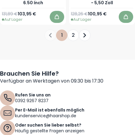
6.50 Inch
- 5,50 Zoll
Regulärer Preis
Sonderpreis
Regulärer Preis
Sonderpreis
131,89 €
103,95 €
128,26 €
100,95 €
Auf Lager
Auf Lager
In den Warenkorb
In 
1
2
Sie lesen gerade die Seite
Seite
Seite
Brauchen Sie Hilfe?
Verfügbar an Werktagen von 09:30 bis 17:30
Rufen Sie uns an
0392 9267 8237
Per E-Mail ist ebenfalls möglich
kundenservice@haarshop.de
Oder suchen Sie lieber selbst?
Häufig gestellte Fragen anzeigen