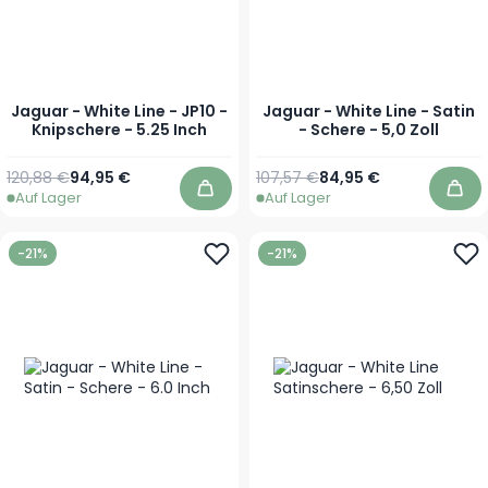
Jaguar - White Line - JP10 -
Jaguar - White Line - Satin
Knipschere - 5.25 Inch
- Schere - 5,0 Zoll
Regulärer Preis
Sonderpreis
Regulärer Preis
Sonderpreis
120,88 €
94,95 €
107,57 €
84,95 €
Auf Lager
Auf Lager
In den Warenkorb
In 
-21%
-21%