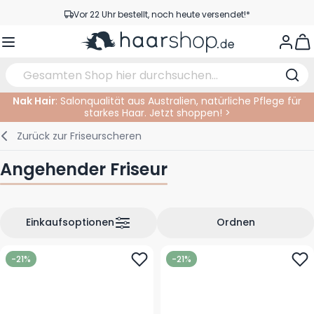
Zum Inhalt springen
Vor 22 Uhr bestellt, noch heute versendet!*
Versandkostenfrei ab 39 €
View
Kundenservice
Nak Hair
: Salonqualität aus Australien, natürliche Pflege für
starkes Haar. Jetzt shoppen! >
Haarpflege
Gesichtspflege
Augenbrauen
Nagelprodukte
Haarprodukte
Elektrisch
Im Salon
Zurück zur
Friseurscheren
Styling
Körperpflege
Augen
Nagel Zubehör
Rasierprodukte
Rasieren
Schneiden
Angehender Friseur
Haarfarbe
Bräunungsprodukte
Lippen
Bartpflege
Schneidzubehör
Haarfarbe
Augenpflege
Zubehör
Dauernwelle
Einkaufsoptionen
Ordnen
Gesicht
-21%
-21%