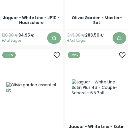
Jaguar - White Line - JP10 -
Olivia Garden - Master-
Haarschere
Set
Regulärer Preis
Ab
Regulärer Preis
Sonderpreis
120,88 €
94,95 €
345,00 €
283,50 €
Auf Lager
Auf Lager
In den Warenkorb
In 
-38%
-21%
Jaguar - White Line - Satin