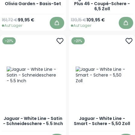
Olivia Garden - Basis-Set
Plus 46 - Coupé-Schere -
6,5 Zoll
Regulärer Preis
Sonderpreis
Regulärer Preis
Sonderpreis
161,72 €
99,95 €
139,15 €
109,95 €
Auf Lager
Auf Lager
In den Warenkorb
In 
-21%
-21%
Jaguar - White Line - Satin
Jaguar - White Line -
- Schneideschere - 5.5 Inch
Smart - Schere - 5,50 Zoll