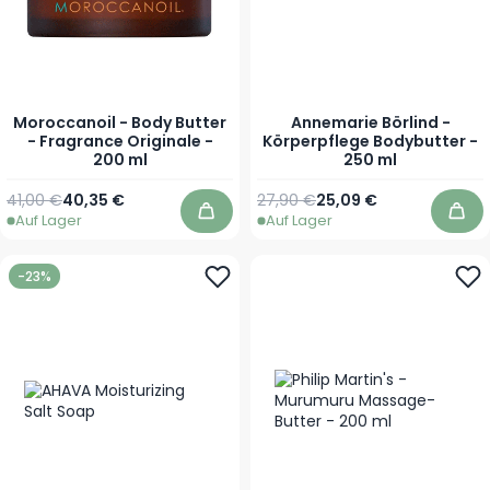
Moroccanoil - Body Butter
Annemarie Börlind -
- Fragrance Originale -
Körperpflege Bodybutter -
200 ml
250 ml
Regulärer Preis
Sonderpreis
Regulärer Preis
Sonderpreis
41,00 €
40,35 €
27,90 €
25,09 €
Auf Lager
Auf Lager
In den Warenkorb
In 
-23%