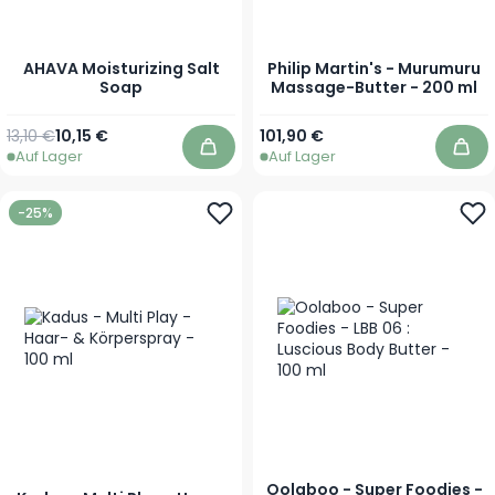
AHAVA Moisturizing Salt
Philip Martin's - Murumuru
Soap
Massage-Butter - 200 ml
Regulärer Preis
Sonderpreis
13,10 €
10,15 €
101,90 €
Auf Lager
Auf Lager
In den Warenkorb
In 
-25%
Oolaboo - Super Foodies -