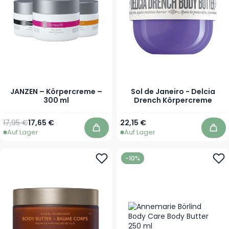
JANZEN – Körpercreme –
Sol de Janeiro - Delcia
300 ml
Drench Körpercreme
Regulärer Preis
Ab
Ab
17,95 €
17,65 €
22,15 €
Auf Lager
Auf Lager
In den Warenkorb
In 
-10%