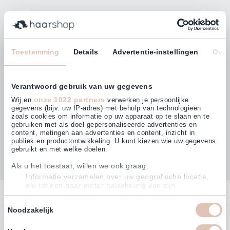
Bleiben Sie mit unserem Newsletter auf dem
Laufenden!
E-Mailadresse
Toestemming
Details
Advertentie-instellingen
Over
Abonnieren
Verantwoord gebruik van uw gegevens
onze 1022 partners
Wij en
verwerken je persoonlijke
gegevens (bijv. uw IP-adres) met behulp van technologieën
zoals cookies om informatie op uw apparaat op te slaan en te
gebruiken met als doel gepersonaliseerde advertenties en
Kunden bewerten uns mit
content, metingen aan advertenties en content, inzicht in
4,64
(876)
publiek en productontwikkeling. U kunt kiezen wie uw gegevens
gebruikt en met welke doelen.
Als u het toestaat, willen we ook graag:
Informatie verzamelen over uw geografische locatie,
die tot een paar meter nauwkeurig kan zijn
Kontakt
Uw apparaat identificeren door het actief te scannen
op specifieke eigenschappen (fingerprinting)
Toestemmingsselectie
Noodzakelijk
Kontakt
Lees meer over hoe uw persoonlijke gegevens worden verwerkt
Bestellen
detailgedeelte
en stel uw voorkeuren in het
in. U kunt uw