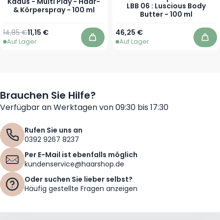
Kadus - Multi Play - Haar-
LBB 06 : Luscious Body
& Körperspray - 100 ml
Butter - 100 ml
Regulärer Preis
Sonderpreis
14,85 €
11,15 €
46,25 €
Auf Lager
Auf Lager
In den Warenkorb
In 
Brauchen Sie Hilfe?
Verfügbar an Werktagen von 09:30 bis 17:30
Rufen Sie uns an
0392 9267 8237
Per E-Mail ist ebenfalls möglich
kundenservice@haarshop.de
Oder suchen Sie lieber selbst?
Häufig gestellte Fragen anzeigen