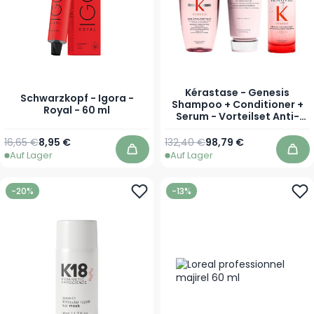
Kérastase - Genesis
Schwarzkopf - Igora -
Shampoo + Conditioner +
Royal - 60 ml
Serum - Vorteilset Anti-
Haarausfall
Regulärer Preis
Ab
16,65 €
8,95 €
132,40 €
98,79 €
Auf Lager
Auf Lager
In den Warenkorb
In 
-20%
-13%