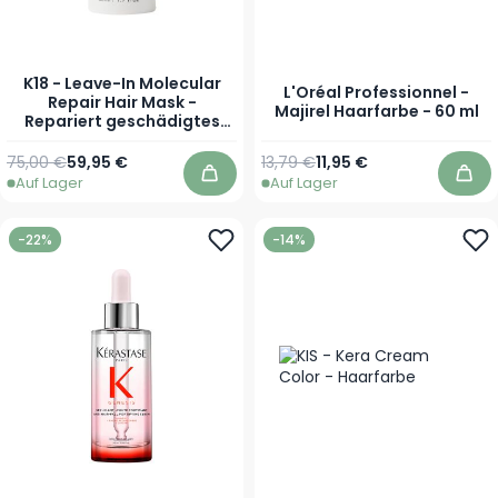
K18 - Leave-In Molecular
L'Oréal Professionnel -
Repair Hair Mask -
Majirel Haarfarbe - 60 ml
Repariert geschädigtes
Haar in nur 4 Minuten - 50
ml
Regulärer Preis
Sonderpreis
Regulärer Preis
Ab
75,00 €
59,95 €
13,79 €
11,95 €
Auf Lager
Auf Lager
In den Warenkorb
In 
-22%
-14%