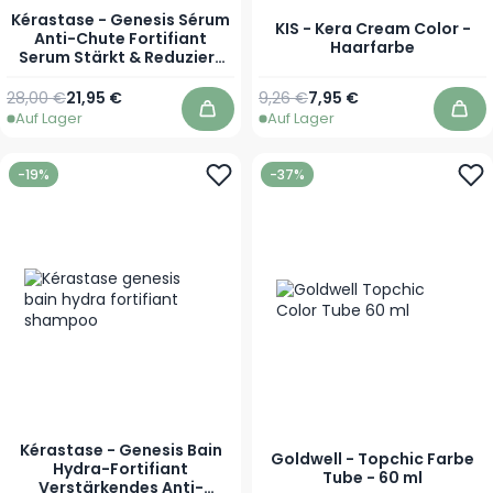
Kérastase - Genesis Sérum
KIS - Kera Cream Color -
Anti-Chute Fortifiant
Haarfarbe
Serum Stärkt & Reduziert
Haarbruch und Bekämpft
Haarausfall
Regulärer Preis
Ab
Regulärer Preis
Ab
28,00 €
21,95 €
9,26 €
7,95 €
Auf Lager
Auf Lager
In den Warenkorb
In 
-19%
-37%
Kérastase - Genesis Bain
Goldwell - Topchic Farbe
Hydra-Fortifiant
Tube - 60 ml
Verstärkendes Anti-