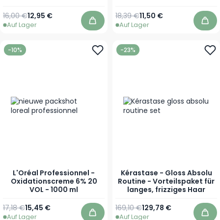
Haarverlust Shampoo -
Feines & Brüchiges Haar
Regulärer Preis
Ab
Regulärer Preis
Ab
16,00 €
12,95 €
18,39 €
11,50 €
mit Neigung zu Haarverlust
Auf Lager
Auf Lager
In den Warenkorb
In 
-10%
-23%
L'Oréal Professionnel -
Kérastase - Gloss Absolu
Oxidationscreme 6% 20
Routine - Vorteilspaket für
VOL - 1000 ml
langes, frizziges Haar
Regulärer Preis
Sonderpreis
17,18 €
15,45 €
169,10 €
129,78 €
Auf Lager
Auf Lager
In den Warenkorb
In 