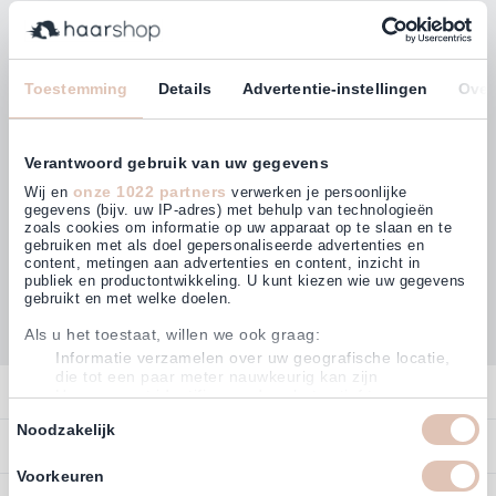
Bleiben Sie mit unserem Newsletter auf dem
Laufenden!
E-Mailadresse
Toestemming
Details
Advertentie-instellingen
Over
Abonnieren
Verantwoord gebruik van uw gegevens
onze 1022 partners
Wij en
verwerken je persoonlijke
gegevens (bijv. uw IP-adres) met behulp van technologieën
zoals cookies om informatie op uw apparaat op te slaan en te
gebruiken met als doel gepersonaliseerde advertenties en
Kunden bewerten uns mit
content, metingen aan advertenties en content, inzicht in
4,64
(880)
publiek en productontwikkeling. U kunt kiezen wie uw gegevens
gebruikt en met welke doelen.
Als u het toestaat, willen we ook graag:
Informatie verzamelen over uw geografische locatie,
die tot een paar meter nauwkeurig kan zijn
Kontakt
Uw apparaat identificeren door het actief te scannen
op specifieke eigenschappen (fingerprinting)
Toestemmingsselectie
Noodzakelijk
Kontakt
Lees meer over hoe uw persoonlijke gegevens worden verwerkt
Bestellen
detailgedeelte
en stel uw voorkeuren in het
in. U kunt uw
Konto
toestemming op elk moment wijzigen of intrekken in de
Voorkeuren
Zahlen
Cookieverklaring.