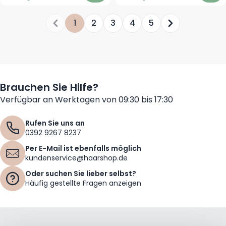
1
2
3
4
5
Sie lesen gerade die Seite
Seite
Seite
Seite
Seite
Seite
Brauchen Sie Hilfe?
Verfügbar an Werktagen von 09:30 bis 17:30
Rufen Sie uns an
0392 9267 8237
Per E-Mail ist ebenfalls möglich
kundenservice@haarshop.de
Oder suchen Sie lieber selbst?
Häufig gestellte Fragen anzeigen