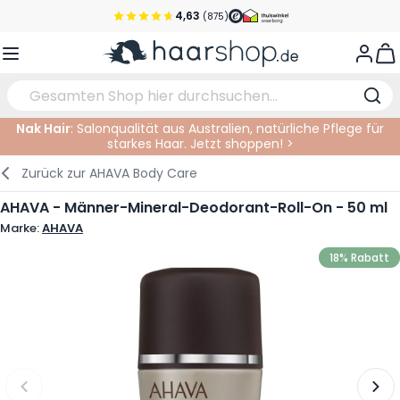
Zum Inhalt springen
4,63
(875)
Vor 22 Uhr bestellt, noch heute versendet!*
View
Versandkostenfrei ab 39 €
Kundenservice
Nak Hair
: Salonqualität aus Australien, natürliche Pflege für
starkes Haar. Jetzt shoppen! >
Haarpflege
Gesichtspflege
Augenbrauen
Nagelprodukte
Haarprodukte
Elektrisch
Im Salon
Zurück zur
AHAVA Body Care
Styling
Körperpflege
Augen
Nagel Zubehör
Rasierprodukte
Rasieren
Schneiden
AHAVA - Männer-Mineral-Deodorant-Roll-On - 50 ml
Marke:
AHAVA
Haarfarbe
Bräunungsprodukte
Lippen
Bartpflege
Schneidzubehör
Haarfarbe
18% Rabatt
Augenpflege
Zubehör
Dauernwelle
Gesicht