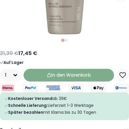
Slide
Slide
0
1
21,30 €
17,45 €
Auf Lager
Menge
In den Warenkorb
Kostenloser Versand
ab 39€
Schnelle Lieferung:
Lieferzeit 1-3 Werktage
Später bezahlen
mit Klarna bis zu 30 Tagen