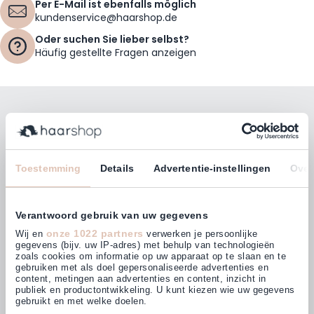
Per E-Mail ist ebenfalls möglich
kundenservice@haarshop.de
Oder suchen Sie lieber selbst?
Häufig gestellte Fragen anzeigen
Bleiben Sie mit unserem Newsletter auf dem
Laufenden!
E-Mailadresse
Toestemming
Details
Advertentie-instellingen
Over
Abonnieren
Verantwoord gebruik van uw gegevens
onze 1022 partners
Wij en
verwerken je persoonlijke
gegevens (bijv. uw IP-adres) met behulp van technologieën
zoals cookies om informatie op uw apparaat op te slaan en te
gebruiken met als doel gepersonaliseerde advertenties en
Kunden bewerten uns mit
content, metingen aan advertenties en content, inzicht in
4,63
(875)
publiek en productontwikkeling. U kunt kiezen wie uw gegevens
gebruikt en met welke doelen.