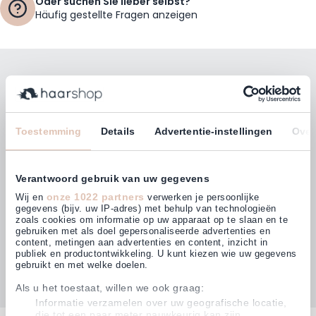
Oder suchen Sie lieber selbst?
Häufig gestellte Fragen anzeigen
Bleiben Sie mit unserem Newsletter auf dem
Laufenden!
E-Mailadresse
Toestemming
Details
Advertentie-instellingen
Over
Abonnieren
Verantwoord gebruik van uw gegevens
onze 1022 partners
Wij en
verwerken je persoonlijke
gegevens (bijv. uw IP-adres) met behulp van technologieën
zoals cookies om informatie op uw apparaat op te slaan en te
gebruiken met als doel gepersonaliseerde advertenties en
Kunden bewerten uns mit
content, metingen aan advertenties en content, inzicht in
4,63
(874)
publiek en productontwikkeling. U kunt kiezen wie uw gegevens
gebruikt en met welke doelen.
Als u het toestaat, willen we ook graag:
Informatie verzamelen over uw geografische locatie,
die tot een paar meter nauwkeurig kan zijn