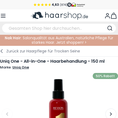
Zum Inhalt springen
4,63
(874)
Vor 22 Uhr bestellt, noch heute versendet!*
View
Versandkostenfrei ab 39 €
Kundenservice
Nak Hair
: Salonqualität aus Australien, natürliche Pflege für
starkes Haar. Jetzt shoppen! >
Haarpflege
Gesichtspflege
Augenbrauen
Nagelprodukte
Haarprodukte
Elektrisch
Im Salon
Zurück zur
Haarpflege für Trocken Seine
Styling
Körperpflege
Augen
Nagel Zubehör
Rasierprodukte
Rasieren
Schneiden
Uniq One - All-in-One - Haarbehandlung - 150 ml
Marke:
Uniq One
Haarfarbe
Bräunungsprodukte
Lippen
Bartpflege
Schneidzubehör
Haarfarbe
50% Rabatt
Augenpflege
Zubehör
Dauernwelle
Gesicht