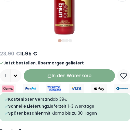
Slide
Slide
Slide
Slide
0
1
2
3
23,90 €
11,95 €
Jetzt bestellen, übermorgen geliefert
Menge
In den Warenkorb
Kostenloser Versand
ab 39€
Schnelle Lieferung:
Lieferzeit 1-3 Werktage
Später bezahlen
mit Klarna bis zu 30 Tagen