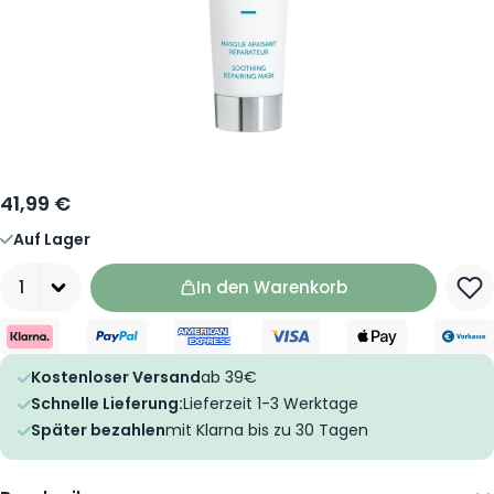
41,99 €
Auf Lager
Menge
In den Warenkorb
Kostenloser Versand
ab 39€
Schnelle Lieferung:
Lieferzeit 1-3 Werktage
Später bezahlen
mit Klarna bis zu 30 Tagen