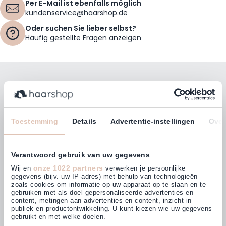
Per E-Mail ist ebenfalls möglich
kundenservice@haarshop.de
Oder suchen Sie lieber selbst?
Häufig gestellte Fragen anzeigen
Bleiben Sie mit unserem Newsletter auf dem
Laufenden!
E-Mailadresse
Toestemming
Details
Advertentie-instellingen
Over
Abonnieren
Verantwoord gebruik van uw gegevens
onze 1022 partners
Wij en
verwerken je persoonlijke
gegevens (bijv. uw IP-adres) met behulp van technologieën
zoals cookies om informatie op uw apparaat op te slaan en te
gebruiken met als doel gepersonaliseerde advertenties en
Kunden bewerten uns mit
content, metingen aan advertenties en content, inzicht in
4,63
(875)
publiek en productontwikkeling. U kunt kiezen wie uw gegevens
gebruikt en met welke doelen.