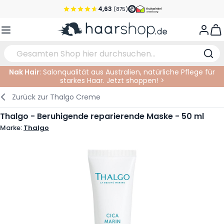
Zum Inhalt springen
4,63
(875)
Vor 22 Uhr bestellt, noch heute versendet!*
View
Versandkostenfrei ab 39 €
Kundenservice
Nak Hair
: Salonqualität aus Australien, natürliche Pflege für
starkes Haar. Jetzt shoppen! >
Haarpflege
Gesichtspflege
Augenbrauen
Nagelprodukte
Haarprodukte
Elektrisch
Im Salon
Zurück zur
Thalgo Creme
Styling
Körperpflege
Augen
Nagel Zubehör
Rasierprodukte
Rasieren
Schneiden
Thalgo - Beruhigende reparierende Maske - 50 ml
Marke:
Thalgo
Haarfarbe
Bräunungsprodukte
Lippen
Bartpflege
Schneidzubehör
Haarfarbe
Augenpflege
Zubehör
Dauernwelle
Gesicht