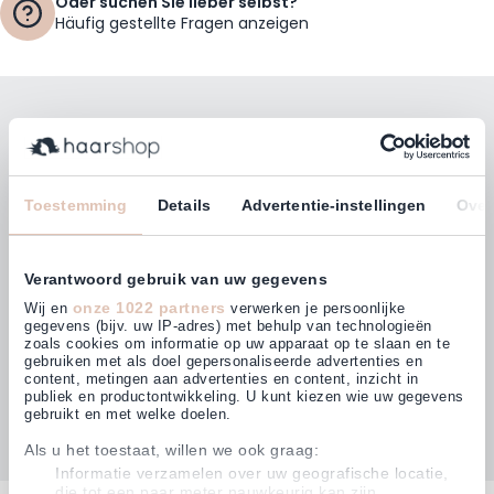
Oder suchen Sie lieber selbst?
Häufig gestellte Fragen anzeigen
Bleiben Sie mit unserem Newsletter auf dem
Laufenden!
E-Mailadresse
Toestemming
Details
Advertentie-instellingen
Over
Abonnieren
Verantwoord gebruik van uw gegevens
onze 1022 partners
Wij en
verwerken je persoonlijke
gegevens (bijv. uw IP-adres) met behulp van technologieën
zoals cookies om informatie op uw apparaat op te slaan en te
gebruiken met als doel gepersonaliseerde advertenties en
Kunden bewerten uns mit
content, metingen aan advertenties en content, inzicht in
4,63
(875)
publiek en productontwikkeling. U kunt kiezen wie uw gegevens
gebruikt en met welke doelen.
Als u het toestaat, willen we ook graag:
Informatie verzamelen over uw geografische locatie,
die tot een paar meter nauwkeurig kan zijn