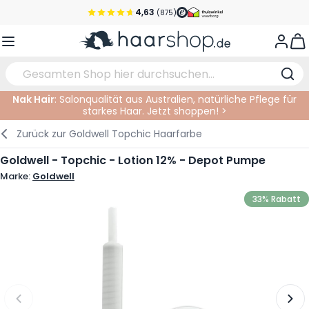
Zum Inhalt springen
4,63
(875)
Vor 22 Uhr bestellt, noch heute versendet!*
View
Versandkostenfrei ab 39 €
Kundenservice
Nak Hair
: Salonqualität aus Australien, natürliche Pflege für
starkes Haar. Jetzt shoppen! >
Haarpflege
Gesichtspflege
Augenbrauen
Nagelprodukte
Haarprodukte
Elektrisch
Im Salon
Zurück zur
Goldwell Topchic Haarfarbe
Styling
Körperpflege
Augen
Nagel Zubehör
Rasierprodukte
Rasieren
Schneiden
Goldwell - Topchic - Lotion 12% - Depot Pumpe
Marke:
Goldwell
Haarfarbe
Bräunungsprodukte
Lippen
Bartpflege
Schneidzubehör
Haarfarbe
33% Rabatt
Augenpflege
Zubehör
Dauernwelle
Gesicht