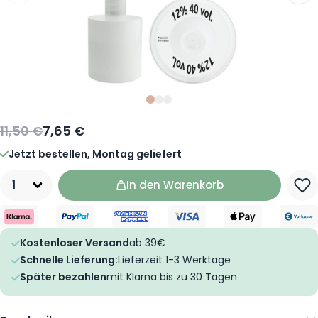
Slide
Slide
Slide
0
1
2
11,50 €
7,65 €
Jetzt bestellen, Montag geliefert
Menge
In den Warenkorb
Kostenloser Versand
ab 39€
Schnelle Lieferung:
Lieferzeit 1-3 Werktage
Später bezahlen
mit Klarna bis zu 30 Tagen