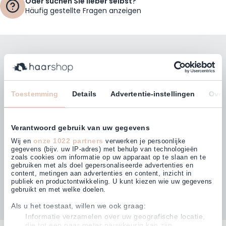
Oder suchen Sie lieber selbst?
Häufig gestellte Fragen anzeigen
Bleiben Sie mit unserem Newsletter auf dem
Laufenden!
E-Mailadresse
Toestemming
Details
Advertentie-instellingen
Over
Abonnieren
Verantwoord gebruik van uw gegevens
onze 1022 partners
Wij en
verwerken je persoonlijke
gegevens (bijv. uw IP-adres) met behulp van technologieën
zoals cookies om informatie op uw apparaat op te slaan en te
gebruiken met als doel gepersonaliseerde advertenties en
Kunden bewerten uns mit
content, metingen aan advertenties en content, inzicht in
4,64
(880)
publiek en productontwikkeling. U kunt kiezen wie uw gegevens
gebruikt en met welke doelen.
Als u het toestaat, willen we ook graag:
Informatie verzamelen over uw geografische locatie,
die tot een paar meter nauwkeurig kan zijn