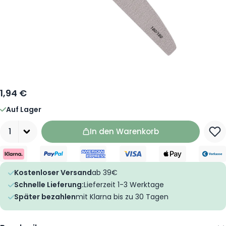
1,94 €
Auf Lager
Menge
In den Warenkorb
Kostenloser Versand
ab 39€
Schnelle Lieferung:
Lieferzeit 1-3 Werktage
Später bezahlen
mit Klarna bis zu 30 Tagen