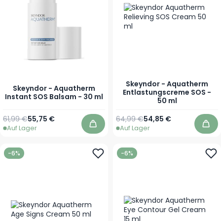
Skeyndor - Aquatherm
Skeyndor - Aquatherm
Entlastungscreme SOS -
Instant SOS Balsam - 30 ml
50 ml
Regulärer Preis
Sonderpreis
Regulärer Preis
Sonderpreis
61,99 €
55,75 €
64,99 €
54,85 €
Auf Lager
Auf Lager
In den Warenkorb
In 
-6%
-6%