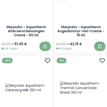
Skeyndor - Aquatherm
Skeyndor - Aquatherm
Alterserscheinungen
Augenkontur-Gel-Creme -
Creme - 50 ml
15 ml
Regulärer Preis
Sonderpreis
Regulärer Preis
Sonderpreis
54,99 €
51,45 €
44,99 €
42,15 €
Auf Lager
Auf Lager
In den Warenkorb
In 
-16%
-6%