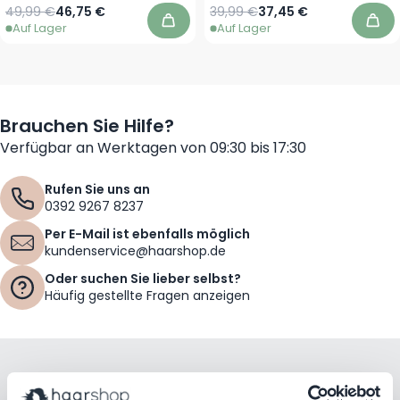
Regulärer Preis
Sonderpreis
Regulärer Preis
Sonderpreis
49,99 €
46,75 €
39,99 €
37,45 €
Auf Lager
Auf Lager
In den Warenkorb
In 
Brauchen Sie Hilfe?
Verfügbar an Werktagen von 09:30 bis 17:30
Rufen Sie uns an
0392 9267 8237
Per E-Mail ist ebenfalls möglich
kundenservice@haarshop.de
Oder suchen Sie lieber selbst?
Häufig gestellte Fragen anzeigen
Bleiben Sie mit unserem Newsletter auf dem