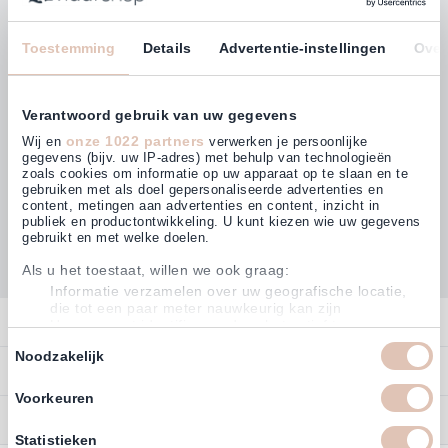
Laufenden!
E-Mailadresse
Toestemming
Details
Advertentie-instellingen
Over
Abonnieren
Verantwoord gebruik van uw gegevens
onze 1022 partners
Wij en
verwerken je persoonlijke
gegevens (bijv. uw IP-adres) met behulp van technologieën
zoals cookies om informatie op uw apparaat op te slaan en te
gebruiken met als doel gepersonaliseerde advertenties en
Kunden bewerten uns mit
content, metingen aan advertenties en content, inzicht in
4,64
(876)
publiek en productontwikkeling. U kunt kiezen wie uw gegevens
gebruikt en met welke doelen.
Als u het toestaat, willen we ook graag:
Informatie verzamelen over uw geografische locatie,
die tot een paar meter nauwkeurig kan zijn
Kontakt
Uw apparaat identificeren door het actief te scannen
op specifieke eigenschappen (fingerprinting)
Toestemmingsselectie
Noodzakelijk
Kontakt
Lees meer over hoe uw persoonlijke gegevens worden verwerkt
Bestellen
detailgedeelte
en stel uw voorkeuren in het
in. U kunt uw
toestemming op elk moment wijzigen of intrekken in de
Konto
Voorkeuren
Zahlen
Cookieverklaring.
Service
Datenschutzerklaerung
Statistieken
Om Haarshop.nl voor jou nog makkelijker en persoonlijker te
Zurücksenden