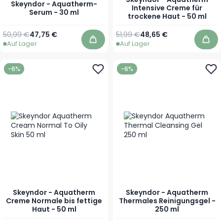
Skeyndor - Aquatherm-
Intensive Creme für
Serum - 30 ml
trockene Haut - 50 ml
Regulärer Preis
Sonderpreis
Regulärer Preis
Sonderpreis
50,99 €
47,75 €
51,99 €
48,65 €
Auf Lager
Auf Lager
In den Warenkorb
In 
-6%
-6%
Skeyndor - Aquatherm
Skeyndor - Aquatherm
Creme Normale bis fettige
Thermales Reinigungsgel -
Haut - 50 ml
250 ml