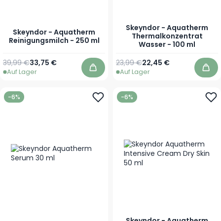
Skeyndor - Aquatherm
Skeyndor - Aquatherm
Thermalkonzentrat
Reinigungsmilch - 250 ml
Wasser - 100 ml
Regulärer Preis
Sonderpreis
Regulärer Preis
Sonderpreis
39,99 €
33,75 €
23,99 €
22,45 €
Auf Lager
Auf Lager
In den Warenkorb
In 
-6%
-6%
Skeyndor - Aquatherm