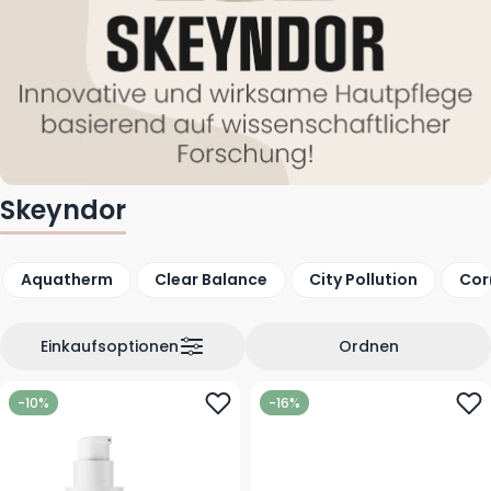
Skeyndor
Aquatherm
Clear Balance
City Pollution
Cor
Einkaufsoptionen
Ordnen
-10%
-16%