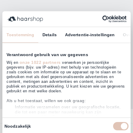
Bleiben Sie mit unserem Newsletter auf dem
Laufenden!
E-Mailadresse
Toestemming
Details
Advertentie-instellingen
Over
Abonnieren
Verantwoord gebruik van uw gegevens
onze 1022 partners
Wij en
verwerken je persoonlijke
gegevens (bijv. uw IP-adres) met behulp van technologieën
zoals cookies om informatie op uw apparaat op te slaan en te
gebruiken met als doel gepersonaliseerde advertenties en
Kunden bewerten uns mit
content, metingen aan advertenties en content, inzicht in
4,64
(882)
publiek en productontwikkeling. U kunt kiezen wie uw gegevens
gebruikt en met welke doelen.
Als u het toestaat, willen we ook graag:
Informatie verzamelen over uw geografische locatie,
die tot een paar meter nauwkeurig kan zijn
Kontakt
Uw apparaat identificeren door het actief te scannen
op specifieke eigenschappen (fingerprinting)
Toestemmingsselectie
Noodzakelijk
Kontakt
Lees meer over hoe uw persoonlijke gegevens worden verwerkt
Bestellen