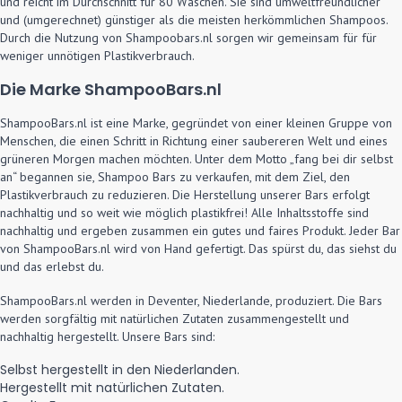
und reicht im Durchschnitt für 80 Wäschen. Sie sind umweltfreundlicher
und (umgerechnet) günstiger als die meisten herkömmlichen Shampoos.
Durch die Nutzung von Shampoobars.nl sorgen wir gemeinsam für für
weniger unnötigen Plastikverbrauch.
Die Marke ShampooBars.nl
ShampooBars.nl ist eine Marke, gegründet von einer kleinen Gruppe von
Menschen, die einen Schritt in Richtung einer saubereren Welt und eines
grüneren Morgen machen möchten. Unter dem Motto „fang bei dir selbst
an“ begannen sie, Shampoo Bars zu verkaufen, mit dem Ziel, den
Plastikverbrauch zu reduzieren. Die Herstellung unserer Bars erfolgt
nachhaltig und so weit wie möglich plastikfrei! Alle Inhaltsstoffe sind
nachhaltig und ergeben zusammen ein gutes und faires Produkt. Jeder Bar
von ShampooBars.nl wird von Hand gefertigt. Das spürst du, das siehst du
und das erlebst du.
ShampooBars.nl werden in Deventer, Niederlande, produziert. Die Bars
werden sorgfältig mit natürlichen Zutaten zusammengestellt und
nachhaltig hergestellt. Unsere Bars sind:
Selbst hergestellt in den Niederlanden.
Hergestellt mit natürlichen Zutaten.