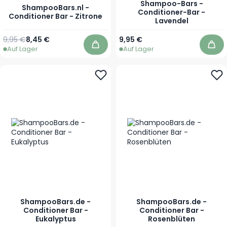
Shampoo-Bars -
ShampooBars.nl -
Conditioner-Bar -
Conditioner Bar - Zitrone
Lavendel
Regulärer Preis
Sonderpreis
9,95 €
8,45 €
9,95 €
Auf Lager
Auf Lager
In den Warenkorb
In 
ShampooBars.de -
ShampooBars.de -
Conditioner Bar -
Conditioner Bar -
Eukalyptus
Rosenblüten