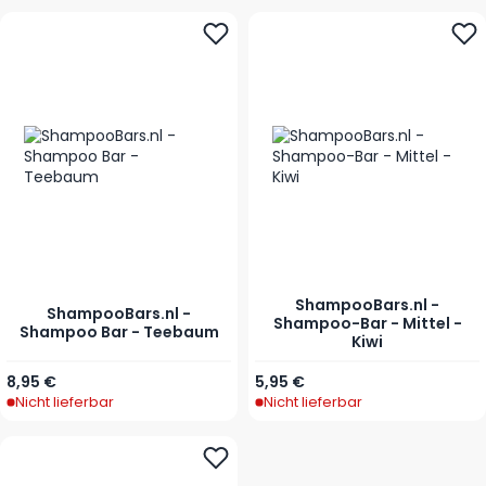
ShampooBars.nl -
ShampooBars.nl -
Shampoo-Bar - Mittel -
Shampoo Bar - Teebaum
Kiwi
Ab
8,95 €
5,95 €
Nicht lieferbar
Nicht lieferbar