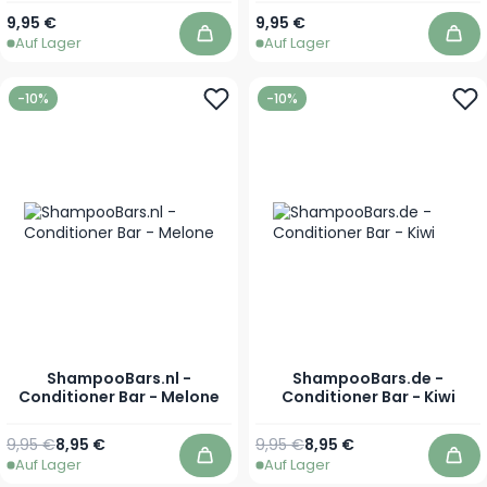
9,95 €
9,95 €
Auf Lager
Auf Lager
In den Warenkorb
In 
-10%
-10%
ShampooBars.nl -
ShampooBars.de -
Conditioner Bar - Melone
Conditioner Bar - Kiwi
Regulärer Preis
Sonderpreis
Regulärer Preis
Sonderpreis
9,95 €
8,95 €
9,95 €
8,95 €
Auf Lager
Auf Lager
In den Warenkorb
In 