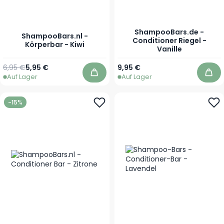
ShampooBars.de -
ShampooBars.nl -
Conditioner Riegel -
Körperbar - Kiwi
Vanille
Regulärer Preis
Sonderpreis
6,95 €
5,95 €
9,95 €
Auf Lager
Auf Lager
In den Warenkorb
In 
-15%