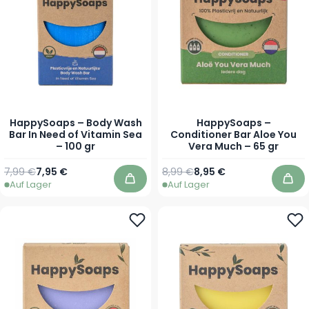
HappySoaps – Body Wash
HappySoaps –
Bar In Need of Vitamin Sea
Conditioner Bar Aloe You
– 100 gr
Vera Much – 65 gr
Regulärer Preis
Sonderpreis
Regulärer Preis
Sonderpreis
7,99 €
7,95 €
8,99 €
8,95 €
Auf Lager
Auf Lager
In den Warenkorb
In 