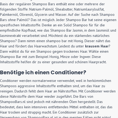
Basis der regulären Shampoo Bars enthält eine oder mehrere der
folgenden Stoffe: Natrium-Palmöl, Sheabutter, Natriumlaurylsulfat,
Palmkernöl, Olivenöl, Glycerin und Wasser. Auf der Suche nach Shampoo
Bars ohne Palmöl? Das ist möglich. Jeder Shampoo Bar hat seine eigenen
spezifischen Inhaltsstoffe. Denke an ein Solid Shampoo für für die
empfindliche Kopfhaut, wie das Shampoo Bar Jasmin, in dem Jasminöl und
Jasminextrakt verarbeitet sind. Möchtest du ein stärkendes natürliches
Shampoo? Dann nimm einen shampoo bar mit Honig. Dieser nährt das
Haar und fördert das Haarwachstum. Leidest du unter
krausem Haar
?
Dann wählst du für ein Shampoo gegen trockenes Haar. Wähle einen
Shampoo Bar mit zum Beispiel Honig, Minze oder Ingwer. Diese
Inhaltsstoffe helfen dir zu einer gesunden und schönen Haarpracht.
Benötige ich einen Conditioner?
Conditioner werden normalerweise verwendet, weil in herkömmlichen
Shampoos aggressive Inhaltsstoffe enthalten sind, um das Haar zu
reinigen. Dadurch fehlt dem Haar an Nährstoffen. Mit Conditioner werden
diese Nährstoffe dem Haar wieder zugeführt. Die Bars von
ShampooBars.nl sind jedoch mit nährenden Ölen hergestellt. Das
bedeutet, dass kein intensives entfettendes Mittel enthalten ist, das das
Haar trocken und struppig macht. Ein Conditioner zusätzlich zur
Verwendung von ShampooBars.nl ist in den meisten Fällen nicht nötig!