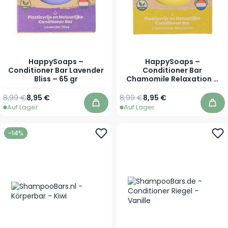
HappySoaps –
HappySoaps –
Conditioner Bar Lavender
Conditioner Bar
Bliss – 65 gr
Chamomile Relaxation –
65 gr
Regulärer Preis
Sonderpreis
Regulärer Preis
Sonderpreis
8,99 €
8,95 €
8,99 €
8,95 €
Auf Lager
Auf Lager
In den Warenkorb
In 
-14%