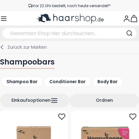
Zum Inhalt springen
Vor 22 Uhr bestellt, noch heute versendet!*
Versandkostenfrei ab 39 €
View
Kundenservice
Zurück zur
Marken
Haarpflege
Gesichtspflege
Augenbrauen
Nagelprodukte
Haarprodukte
Elektrisch
Im Salon
Shampoobars
Styling
Körperpflege
Augen
Nagel Zubehör
Rasierprodukte
Rasieren
Schneiden
Shampoo Bar
Conditioner Bar
Body Bar
Haarfarbe
Bräunungsprodukte
Lippen
Bartpflege
Schneidzubehör
Haarfarbe
Augenpflege
Zubehör
Dauernwelle
Einkaufsoptionen
Ordnen
Gesicht