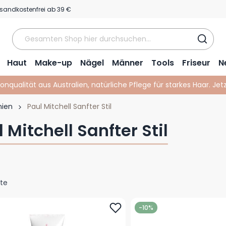
sandkostenfrei ab 39 €
Haut
Make-up
Nägel
Männer
Tools
Friseur
N
lonqualität aus Australien, natürliche Pflege für starkes Haar. Je
nien
Paul Mitchell Sanfter Stil
 Mitchell Sanfter Stil
te
-10%