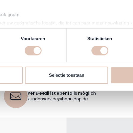
 ook graag:
er uw geografische locatie, die tot een paar meter nauwkeurig k
n door het actief te scannen op specifieke eigenschappen (fingerp
onlijke gegevens worden verwerkt en stel uw voorkeuren in he
Voorkeuren
Statistieken
jzigen of intrekken in de Cookieverklaring.
makkelijker en persoonlijker te maken, gebruiken wij cookies (
s kunnen wij en derde partijen informatie over jou verzamelen e
 website volgen. Met deze informatie passen wij en derde partije
Selectie toestaan
 aan op jouw interesses en profiel. Daarnaast kan je door deze 
Per E-Mail ist ebenfalls möglich
kundenservice@haarshop.de