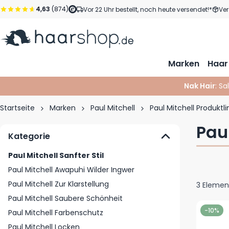
Zum Inhalt springen
4,63
(874)
Vor 22 Uhr bestellt, noch heute versendet!*
Ver
Marken
Haar
Nak Hair
: Sa
Startseite
Marken
Paul Mitchell
Paul Mitchell Produktli
Paul
Kategorie
Paul Mitchell Sanfter Stil
Paul Mitchell Awapuhi Wilder Ingwer
Paul Mitchell Zur Klarstellung
3
Elemen
Paul Mitchell Saubere Schönheit
-10%
Paul Mitchell Farbenschutz
Paul Mitchell Locken