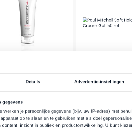
Paul Mitchell – Soft 
itchell - Soft Style - The Cream
Cream Gel – 1
Details
Advertentie-instellingen
r Preis
Ab
Regulärer Preis
Sonderpreis
29,50 €
32,90 €
29,50 €
er
Auf Lager
In den Warenkorb
w gegevens
erwerken je persoonlijke gegevens (bijv. uw IP-adres) met behul
apparaat op te slaan en te gebruiken met als doel gepersonalise
 content, inzicht in publiek en productontwikkeling. U kunt kiez