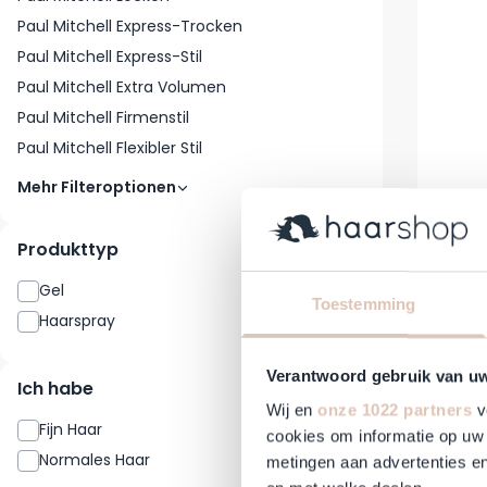
Paul Mitchell Express-Trocken
Paul Mitchell Express-Stil
Paul Mitchell Extra Volumen
Paul Mitchell Firmenstil
Paul Mitchell Flexibler Stil
Mehr Filteroptionen
Produkttyp
Paul M
Gel
2
Reguläre
32,90 €
Toestemming
Haarspray
1
Auf Lag
Verantwoord gebruik van u
Ich habe
Wij en
onze 1022 partners
v
Fijn Haar
2
cookies om informatie op uw 
Normales Haar
2
metingen aan advertenties en