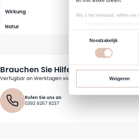
en met welke doelen.
Wirkung
Als u het toestaat, willen we
Informatie verzamelen ov
Natur
Uw apparaat identificere
Toestemmingsselectie
Lees meer over hoe uw perso
Noodzakelijk
toestemming op elk moment wi
Om Haarshop.nl voor jou nog 
Brauchen Sie Hilfe?
technieken). Met deze cookie
en mogelijk ook buiten, onze
Verfügbar an Werktagen von 09:30 bis 17:30
Weigeren
communicatie en advertenties
social media.
Rufen Sie uns an
0392 9267 8237