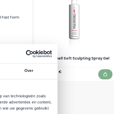
Hold Fast Form
Paul Mitchell Soft Sculpting Spray Gel
50 ml
Over
Regulärer Preis
Ab
19,90 €
17,89 €
Auf Lager
In den Warenkorb
In d
p van technologieën zoals
erde advertenties en content,
en wie uw gegevens gebruikt