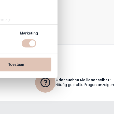
an zijn
rinting)
t
detailgedeelte
in. U kunt uw
Marketing
en daarmee vergelijkbare
n jouw internetgedrag binnen,
n de website, onze
Toestaan
cookies informatie delen via
Oder suchen Sie lieber selbst?
Häufig gestellte Fragen anzeigen