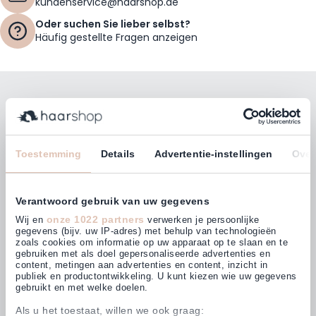
kundenservice@haarshop.de
Oder suchen Sie lieber selbst?
Häufig gestellte Fragen anzeigen
Bleiben Sie mit unserem Newsletter auf dem
Laufenden!
E-Mailadresse
Toestemming
Details
Advertentie-instellingen
Over
Abonnieren
Verantwoord gebruik van uw gegevens
onze 1022 partners
Wij en
verwerken je persoonlijke
gegevens (bijv. uw IP-adres) met behulp van technologieën
zoals cookies om informatie op uw apparaat op te slaan en te
gebruiken met als doel gepersonaliseerde advertenties en
Kunden bewerten uns mit
content, metingen aan advertenties en content, inzicht in
4,63
(875)
publiek en productontwikkeling. U kunt kiezen wie uw gegevens
gebruikt en met welke doelen.
Als u het toestaat, willen we ook graag: