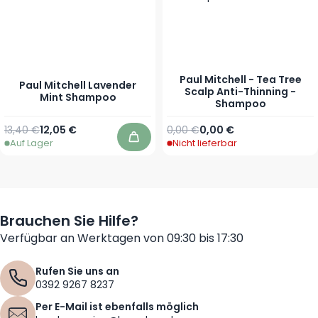
Paul Mitchell - Tea Tree
Paul Mitchell Lavender
Scalp Anti-Thinning -
Mint Shampoo
Shampoo
Regulärer Preis
Ab
Regulärer Preis
Ab
13,40 €
12,05 €
0,00 €
0,00 €
Auf Lager
Nicht lieferbar
In den Warenkorb
Brauchen Sie Hilfe?
Verfügbar an Werktagen von 09:30 bis 17:30
Rufen Sie uns an
0392 9267 8237
Per E-Mail ist ebenfalls möglich