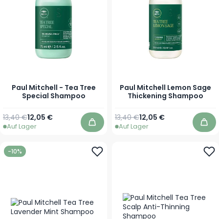
Paul Mitchell - Tea Tree
Paul Mitchell Lemon Sage
Special Shampoo
Thickening Shampoo
Regulärer Preis
Ab
Regulärer Preis
Ab
13,40 €
12,05 €
13,40 €
12,05 €
Auf Lager
Auf Lager
In den Warenkorb
In 
-10%