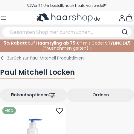
Zum Inhalt springen
Vor 22 Uhr bestellt, noch heute versendet!*
Versandkostenfrei ab 39 €
View
Kundenservice
5% Rabatt
auf
Haarstyling
ab 75 €
* mit Code:
STYLINGDE5
(*
Ausnahmen gelten
)
>
Haarpflege
Gesichtspflege
Augenbrauen
Nagelprodukte
Haarprodukte
Elektrisch
Im Salon
Zurück zur
Paul Mitchell Produktlinien
Styling
Körperpflege
Augen
Nagel Zubehör
Rasierprodukte
Rasieren
Schneiden
Paul Mitchell Locken
Haarfarbe
Bräunungsprodukte
Lippen
Bartpflege
Schneidzubehör
Haarfarbe
Augenpflege
Zubehör
Dauernwelle
Einkaufsoptionen
Ordnen
Gesicht
-10%