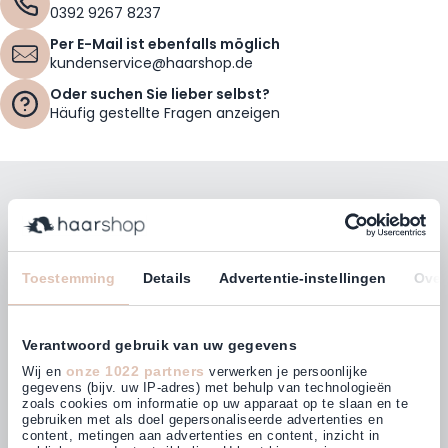
0392 9267 8237
Per E-Mail ist ebenfalls möglich
kundenservice@haarshop.de
Oder suchen Sie lieber selbst?
Häufig gestellte Fragen anzeigen
Bleiben Sie mit unserem Newsletter auf dem
Laufenden!
E-Mailadresse
Toestemming
Details
Advertentie-instellingen
Over
Abonnieren
Verantwoord gebruik van uw gegevens
onze 1022 partners
Wij en
verwerken je persoonlijke
gegevens (bijv. uw IP-adres) met behulp van technologieën
zoals cookies om informatie op uw apparaat op te slaan en te
gebruiken met als doel gepersonaliseerde advertenties en
Kunden bewerten uns mit
content, metingen aan advertenties en content, inzicht in