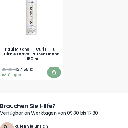
Paul Mitchell - Curls - Full
Circle Leave-In Treatment
- 150 ml
Regulärer Preis
Sonderpreis
30,60 €
27,55 €
Auf Lager
In den Warenkorb
Brauchen Sie Hilfe?
Verfügbar an Werktagen von 09:30 bis 17:30
Rufen Sie uns an