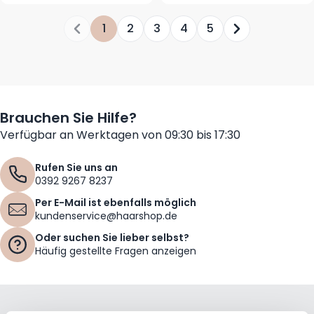
1
2
3
4
5
Sie lesen gerade die Seite
Seite
Seite
Seite
Seite
Seite
Brauchen Sie Hilfe?
Verfügbar an Werktagen von 09:30 bis 17:30
Rufen Sie uns an
0392 9267 8237
Per E-Mail ist ebenfalls möglich
kundenservice@haarshop.de
Oder suchen Sie lieber selbst?
Häufig gestellte Fragen anzeigen