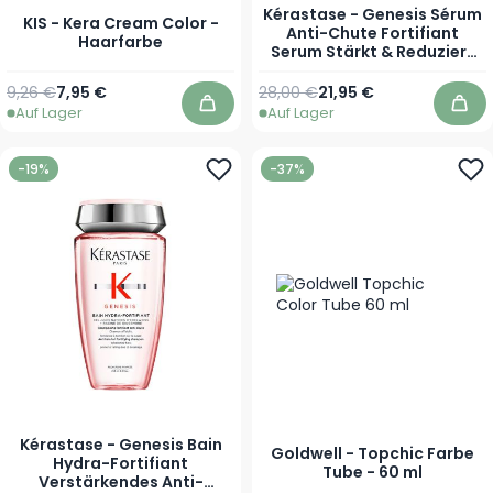
Kérastase - Genesis Sérum
KIS - Kera Cream Color -
Anti-Chute Fortifiant
Haarfarbe
Serum Stärkt & Reduziert
Haarbruch und Bekämpft
Haarausfall
Regulärer Preis
Ab
Regulärer Preis
Ab
9,26 €
7,95 €
28,00 €
21,95 €
Auf Lager
Auf Lager
In den Warenkorb
In 
-19%
-37%
Kérastase - Genesis Bain
Goldwell - Topchic Farbe
Hydra-Fortifiant
Tube - 60 ml
Verstärkendes Anti-