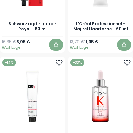
Schwarzkopf - Igora -
L'Oréal Professionnel -
Royal - 60 ml
Majirel Haarfarbe - 60 ml
Regulärer Preis
Ab
Regulärer Preis
Ab
16,65 €
8,95 €
13,79 €
11,95 €
Auf Lager
Auf Lager
In den Warenkorb
In 
-14%
-22%