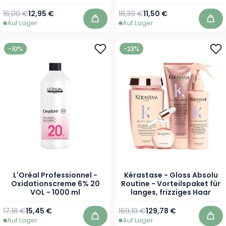
Haarverlust Shampoo -
Feines & Brüchiges Haar
Regulärer Preis
Ab
Regulärer Preis
Ab
16,00 €
12,95 €
18,39 €
11,50 €
mit Neigung zu Haarverlust
Auf Lager
Auf Lager
In den Warenkorb
In 
-10%
-23%
L'Oréal Professionnel -
Kérastase - Gloss Absolu
Oxidationscreme 6% 20
Routine - Vorteilspaket für
VOL - 1000 ml
langes, frizziges Haar
Regulärer Preis
Sonderpreis
17,18 €
15,45 €
169,10 €
129,78 €
Auf Lager
Auf Lager
In den Warenkorb
In 