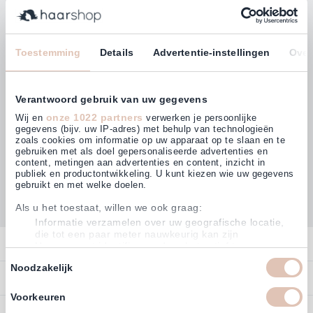
Bleiben Sie mit unserem Newsletter auf dem
Laufenden!
E-Mailadresse
Toestemming
Details
Advertentie-instellingen
Over
Abonnieren
Verantwoord gebruik van uw gegevens
onze 1022 partners
Wij en
verwerken je persoonlijke
gegevens (bijv. uw IP-adres) met behulp van technologieën
zoals cookies om informatie op uw apparaat op te slaan en te
gebruiken met als doel gepersonaliseerde advertenties en
Kunden bewerten uns mit
content, metingen aan advertenties en content, inzicht in
4,64
(882)
publiek en productontwikkeling. U kunt kiezen wie uw gegevens
gebruikt en met welke doelen.
Als u het toestaat, willen we ook graag:
Informatie verzamelen over uw geografische locatie,
die tot een paar meter nauwkeurig kan zijn
Kontakt
Uw apparaat identificeren door het actief te scannen
op specifieke eigenschappen (fingerprinting)
Toestemmingsselectie
Noodzakelijk
Kontakt
Lees meer over hoe uw persoonlijke gegevens worden verwerkt
Bestellen
detailgedeelte
en stel uw voorkeuren in het
in. U kunt uw
Konto
toestemming op elk moment wijzigen of intrekken in de
Voorkeuren
Zahlen
Cookieverklaring.
Service