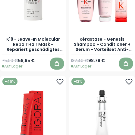
K18 - Leave-In Molecular
Kérastase - Genesis
Repair Hair Mask -
Shampoo + Conditioner +
Repariert geschädigtes
Serum - Vorteilset Anti-
Haar in nur 4 Minuten - 50
Haarausfall
ml
Regulärer Preis
Sonderpreis
75,00 €
59,95 €
132,40 €
98,79 €
Auf Lager
Auf Lager
In den Warenkorb
In 
-46%
-13%