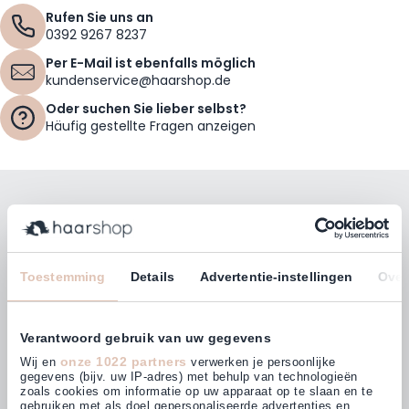
Rufen Sie uns an
0392 9267 8237
Per E-Mail ist ebenfalls möglich
kundenservice@haarshop.de
Oder suchen Sie lieber selbst?
Häufig gestellte Fragen anzeigen
Bleiben Sie mit unserem Newsletter auf dem
Laufenden!
E-Mailadresse
Toestemming
Details
Advertentie-instellingen
Over
Abonnieren
Verantwoord gebruik van uw gegevens
onze 1022 partners
Wij en
verwerken je persoonlijke
gegevens (bijv. uw IP-adres) met behulp van technologieën
zoals cookies om informatie op uw apparaat op te slaan en te
gebruiken met als doel gepersonaliseerde advertenties en