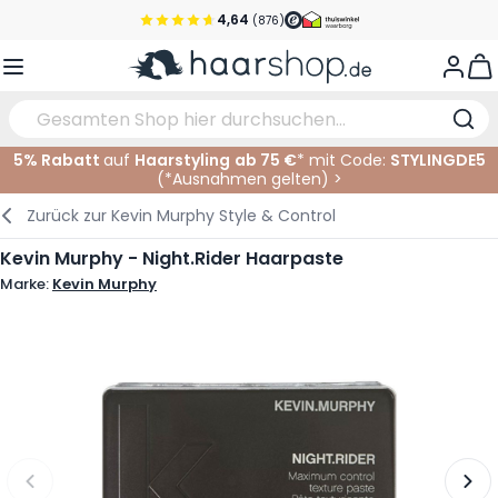
Zum Inhalt springen
4,64
(876)
Vor 22 Uhr bestellt, noch heute versendet!*
View
Versandkostenfrei ab 39 €
Kundenservice
5% Rabatt
auf
Haarstyling
ab 75 €
* mit Code:
STYLINGDE5
(*
Ausnahmen gelten
)
>
Haarpflege
Gesichtspflege
Augenbrauen
Nagelprodukte
Haarprodukte
Elektrisch
Im Salon
Zurück zur
Kevin Murphy Style & Control
Styling
Körperpflege
Augen
Nagel Zubehör
Rasierprodukte
Rasieren
Schneiden
Kevin Murphy - Night.Rider Haarpaste
Marke:
Kevin Murphy
Haarfarbe
Bräunungsprodukte
Lippen
Bartpflege
Schneidzubehör
Haarfarbe
Augenpflege
Zubehör
Dauernwelle
Gesicht