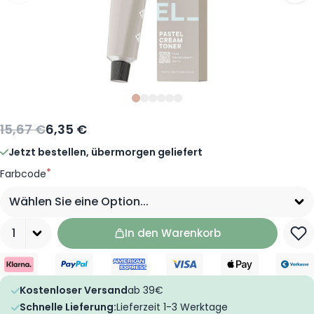
Slide
Slide
Slide
Slide
Slide
Slide
0
1
2
3
4
5
15,67 €
6,35 €
Jetzt bestellen, übermorgen geliefert
*
Farbcode
Menge
In den Warenkorb
Kostenloser Versand
ab 39€
Schnelle Lieferung:
Lieferzeit 1-3 Werktage