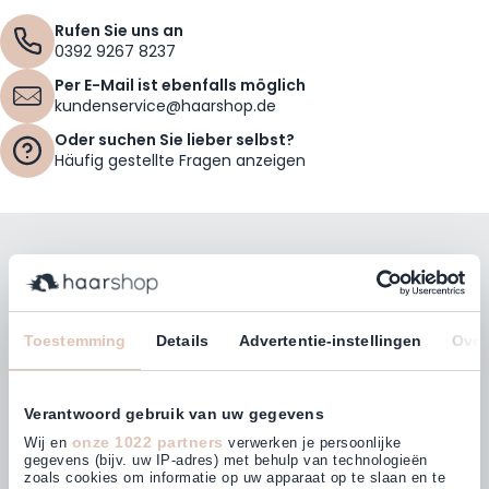
Rufen Sie uns an
0392 9267 8237
Per E-Mail ist ebenfalls möglich
kundenservice@haarshop.de
Oder suchen Sie lieber selbst?
Häufig gestellte Fragen anzeigen
Bleiben Sie mit unserem Newsletter auf dem
Laufenden!
E-Mailadresse
Toestemming
Details
Advertentie-instellingen
Over
Abonnieren
Verantwoord gebruik van uw gegevens
onze 1022 partners
Wij en
verwerken je persoonlijke
gegevens (bijv. uw IP-adres) met behulp van technologieën
zoals cookies om informatie op uw apparaat op te slaan en te