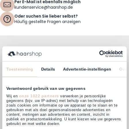
Per E-Mail ist ebenfalls möglich
kundenservice@haarshop.de
Oder suchen Sie lieber selbst?
Häufig gestellte Fragen anzeigen
Bleiben Sie mit unserem Newsletter auf dem
Laufenden!
E-Mailadresse
Toestemming
Details
Advertentie-instellingen
Over
Abonnieren
Verantwoord gebruik van uw gegevens
onze 1022 partners
Wij en
verwerken je persoonlijke
gegevens (bijv. uw IP-adres) met behulp van technologieën
zoals cookies om informatie op uw apparaat op te slaan en te
gebruiken met als doel gepersonaliseerde advertenties en
Kunden bewerten uns mit
content, metingen aan advertenties en content, inzicht in
4,63
(875)
publiek en productontwikkeling. U kunt kiezen wie uw gegevens
gebruikt en met welke doelen.