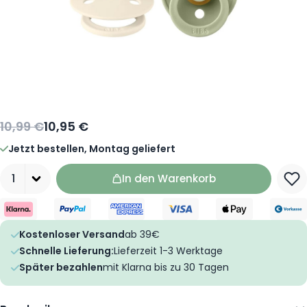
10,99 €
10,95 €
Jetzt bestellen, Montag geliefert
Menge
In den Warenkorb
Kostenloser Versand
ab 39€
Schnelle Lieferung:
Lieferzeit 1-3 Werktage
Später bezahlen
mit Klarna bis zu 30 Tagen