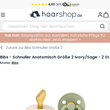
Zum Inhalt springen
4,63
(875)
Vor 22 Uhr bestellt, noch heute versendet!*
View
Versandkostenfrei ab 39 €
Kundenservice
Nak Hair
: Salonqualität aus Australien, natürliche Pflege für
starkes Haar. Jetzt shoppen! >
Haarpflege
Gesichtspflege
Augenbrauen
Nagelprodukte
Haarprodukte
Elektrisch
Im Salon
Zurück zur
Bibs Schnuller Größe 2
Styling
Körperpflege
Augen
Nagel Zubehör
Rasierprodukte
Rasieren
Schneiden
Bibs - Schnuller Anatomisch Größe 2 Ivory/Sage - 2 St.
Marke:
Bibs
Haarfarbe
Bräunungsprodukte
Lippen
Bartpflege
Schneidzubehör
Haarfarbe
Augenpflege
Zubehör
Dauernwelle
Gesicht