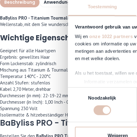
Beschreibung
Anwendung
Spezifikationen
Häufig
Toestemming
BaByliss PRO - Titanium Tourmaline Triple Waver
Dreifach-Toermali
Wellenstab, mit dem Sie wunderschöne, sanft gewellte Locken kreier
Verantwoord gebruik van u
Wichtige Eigenschaften
Wij en
onze 1022 partners
v
cookies om informatie op uw 
Geeignet für alle Haartypen
metingen aan advertenties en
Ergebnis: gewelltes Haar
en met welke doelen.
Form Lockenstab: zylindrisch
Mischung aus Titanium & Tourmaline
Als u het toestaat, willen we
Temperatur 140°C - 220°C
Informatie verzamelen ov
Anzahl Stufen: stufenlos
Kabel 2,70 Meter, drehbar
Uw apparaat identificere
Toestemmingsselectie
Durchmesser (in mm): 22-19-22 mm
Lees meer over hoe uw perso
Noodzakelijk
Durchmesser (in Inch): 1,00 Inch - 0,75 Inch - 1,00 Inch
toestemming op elk moment wi
Spannung 230 Volt
Isoliermatte & hitzebeständiger Handschuh
Om Haarshop.nl voor jou nog 
BaByliss PRO - Titanium Tourmali
technieken). Met deze cookie
en mogelijk ook buiten, onze
Weigeren
Bestellen Sie den
BaByliss PRO Titanium Tourmaline Triple Waver
d