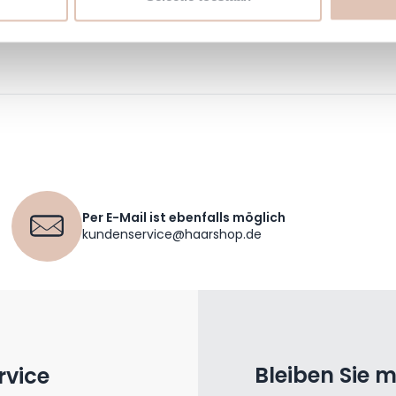
 aan op jouw interesses en profiel. Daarnaast kan je door deze 
Per E-Mail ist ebenfalls möglich
kundenservice@haarshop.de
Bleiben Sie 
rvice