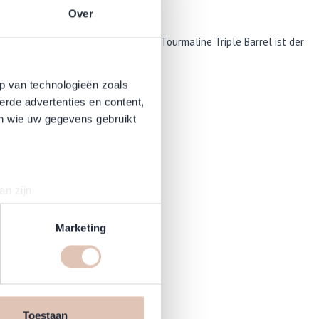
Over
ken. Der BaByliss PRO Titanium Tourmaline Triple Barrel ist der
p van technologieën zoals
erde advertenties en content,
en wie uw gegevens gebruikt
an zijn
rinting)
t
detailgedeelte
in. U kunt uw
Marketing
en daarmee vergelijkbare
hop.de
n jouw internetgedrag binnen,
n de website, onze
Toestaan
fert wird!