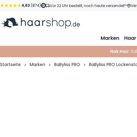
Zum Inhalt springen
4,63
(874)
Vor 22 Uhr bestellt, noch heute versendet!*
Ver
Marken
Haar
Nak Hair
: Sa
Startseite
Marken
BaByliss PRO
BaByliss PRO Lockenst