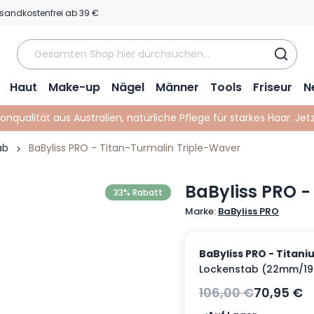
sandkostenfrei ab 39 €
Haut
Make-up
Nägel
Männer
Tools
Friseur
N
lonqualität aus Australien, natürliche Pflege für starkes Haar. Je
ab
BaByliss PRO - Titan-Turmalin Triple-Waver
BaByliss PRO -
33% Rabatt
Marke:
BaByliss PRO
BaByliss PRO - Titan
Lockenstab (22mm/19
106,00 €
70,95 €