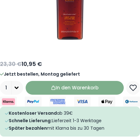
23,30 €
10,95 €
Jetzt bestellen, Montag geliefert
Menge
In den Warenkorb
Kostenloser Versand
ab 39€
Schnelle Lieferung:
Lieferzeit 1-3 Werktage
Später bezahlen
mit Klarna bis zu 30 Tagen