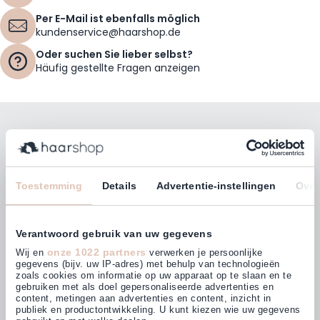
Per E-Mail ist ebenfalls möglich
kundenservice@haarshop.de
Oder suchen Sie lieber selbst?
Häufig gestellte Fragen anzeigen
Bleiben Sie mit unserem Newsletter auf dem
Laufenden!
E-Mailadresse
Toestemming
Details
Advertentie-instellingen
Over
Abonnieren
Verantwoord gebruik van uw gegevens
onze 1022 partners
Wij en
verwerken je persoonlijke
gegevens (bijv. uw IP-adres) met behulp van technologieën
zoals cookies om informatie op uw apparaat op te slaan en te
gebruiken met als doel gepersonaliseerde advertenties en
Kunden bewerten uns mit
content, metingen aan advertenties en content, inzicht in
4,63
(874)
publiek en productontwikkeling. U kunt kiezen wie uw gegevens