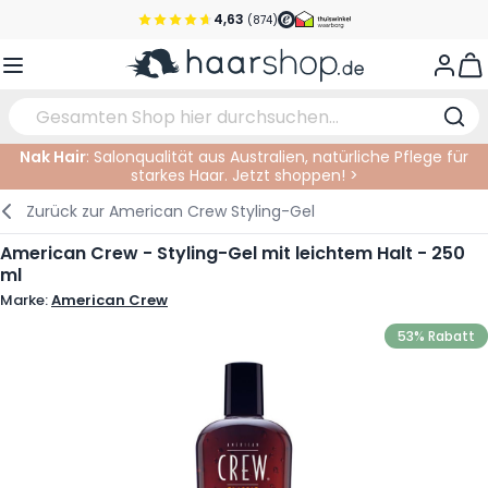
Zum Inhalt springen
4,63
(874)
Vor 22 Uhr bestellt, noch heute versendet!*
View
Versandkostenfrei ab 39 €
Kundenservice
Nak Hair
: Salonqualität aus Australien, natürliche Pflege für
starkes Haar. Jetzt shoppen! >
Haarpflege
Gesichtspflege
Augenbrauen
Nagelprodukte
Haarprodukte
Elektrisch
Im Salon
Zurück zur
American Crew Styling-Gel
Styling
Körperpflege
Augen
Nagel Zubehör
Rasierprodukte
Rasieren
Schneiden
American Crew - Styling-Gel mit leichtem Halt - 250
ml
Haarfarbe
Bräunungsprodukte
Lippen
Bartpflege
Schneidzubehör
Haarfarbe
Marke:
American Crew
Augenpflege
Zubehör
Dauernwelle
53% Rabatt
Gesicht